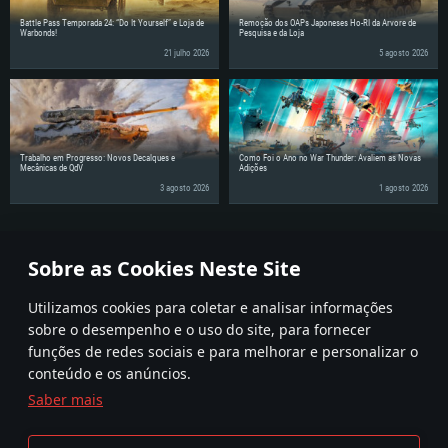
Battle Pass Temporada 24: “Do It Yourself” e Loja de
Remoção dos OAPs Japoneses Ho-RI da Árvore de
Warbonds!
Pesquisa e da Loja
21 julho 2026
5 agosto 2026
Trabalho em Progresso: Novos Decalques e
Como Foi o Ano no War Thunder: Avaliem as Novas
Mecânicas de QdV
Adições
3 agosto 2026
1 agosto 2026
Partilhe as notícias com os seus amigos!
Sobre as Cookies Neste Site
Utilizamos cookies para coletar e analisar informações
sobre o desempenho e o uso do site, para fornecer
funções de redes sociais e para melhorar e personalizar o
conteúdo e os anúncios.
Saber mais
Termos e condições
Definições de Cookies