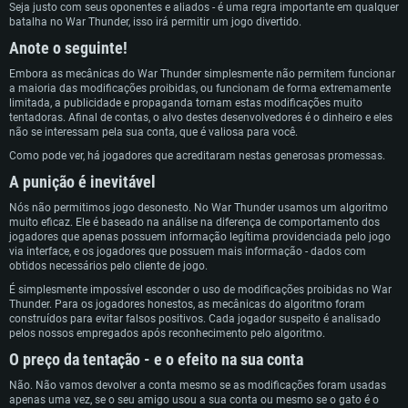
Seja justo com seus oponentes e aliados - é uma regra importante em qualquer
batalha no War Thunder, isso irá permitir um jogo divertido.
Anote o seguinte!
Embora as mecânicas do War Thunder simplesmente não permitem funcionar
a maioria das modificações proibidas, ou funcionam de forma extremamente
limitada, a publicidade e propaganda tornam estas modificações muito
tentadoras. Afinal de contas, o alvo destes desenvolvedores é o dinheiro e eles
não se interessam pela sua conta, que é valiosa para você.
Como pode ver, há jogadores que acreditaram nestas generosas promessas.
A punição é inevitável
Nós não permitimos jogo desonesto. No War Thunder usamos um algoritmo
REQUERIMENTOS DE SISTEMA
muito eficaz. Ele é baseado na análise na diferença de comportamento dos
jogadores que apenas possuem informação legítima providenciada pelo jogo
via interface, e os jogadores que possuem mais informação - dados com
PC
MAC
obtidos necessários pelo cliente de jogo.
Linux
É simplesmente impossível esconder o uso de modificações proibidas no War
Thunder. Para os jogadores honestos, as mecânicas do algoritmo foram
Mínimo
Mínimo
Mínimo
construídos para evitar falsos positivos. Cada jogador suspeito é analisado
pelos nossos empregados após reconhecimento pelo algoritmo.
Sistema Operativo: Windows 10 (64 bit)
Sistema Operativo: Mac OS Big Sur 11.0 ou versão mais recente
Sistema Operativo: Distribuições mais modernas do Linux de 64bit
O preço da tentação - e o efeito na sua conta
Processador: Dual-Core 2.2 GHz
Processador: Core i5 2.2GHz mínimo (Intel Xeon não suportado)
Processador: Dual-Core 2.4 GHz
Não. Não vamos devolver a conta mesmo se as modificações foram usadas
Memória: 4GB
Memória: 6 GB
Memória: 4 GB
apenas uma vez, se o seu amigo usou a sua conta ou mesmo se o gato é o