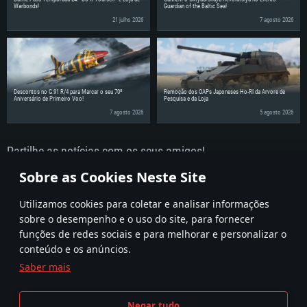
Warbonds!
Guardian of the Baltic Sea!
21 julho 2026
7 agosto 2026
Descontos no G.91 R/4 para Marcar o seu 70º
Remoção dos OAPs Japoneses Ho-RI da Árvore de
Aniversário de Primeiro Voo!
Pesquisa e da Loja
7 agosto 2026
5 agosto 2026
Partilhe as notícias com os seus amigos!
Discuta nos fóruns
Sobre as Cookies Neste Site
Utilizamos cookies para coletar e analisar informações
sobre o desempenho e o uso do site, para fornecer
funções de redes sociais e para melhorar e personalizar o
conteúdo e os anúncios.
Saber mais
Termos e condições
Definições de Cookies
Negar tudo
Termos de Serviço
Apoio ao Cliente