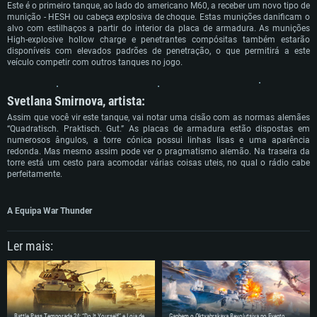
Placa Gráfica: Placa com DirectX 11: AMD Radeon 77XX / NVIDIA GeForce
Placa Gráfica: Intel Iris Pro 5200 (Mac), equivalentes AMD/Nvidia para Mac.
Placa Gráfica: NVIDIA 660 com os drivers mais recentes (não mais de 6
Este é o primeiro tanque, ao lado do americano M60, a receber um novo tipo de
GTX 660. Resolução mínima suportada: 720p
Resolução mínima suportada: 720p com suporte Metal.
meses) / equivalentes AMD com os drivers mais recentes com suporte
munição - HESH ou cabeça explosiva de choque. Estas munições danificam o
Vulkan (não mais de 6 meses); Resolução mínima suportada: 720p.
alvo com estilhaços a partir do interior da placa de armadura. As munições
Network: Internet de banda larga.
Network: Internet de banda larga.
High-explosive hollow charge e penetrantes compósitas também estarão
Network: Internet de banda larga.
Disco: 23,1 GB
Disco: 21,5 GB
disponíveis com elevados padrões de penetração, o que permitirá a este
Disco: 21,5 GB
veículo competir com outros tanques no jogo.
Recomendado
Recomendado
Recomendado
Svetlana Smirnova, artista:
Sistema Operativo: Windows 10/11 (64 bit)
Sistema Operativo: Mac OS Big Sur 11.0 ou versão mais recente
Sistema Operativo: Ubuntu 20.04 64bit
Assim que você vir este tanque, vai notar uma cisão com as normas alemães
Processador: Intel Core i5, Ryzen 5 3600 ou superior
Processador: Core i7 (Intel Xeon não suportado)
“Quadratisch. Praktisch. Gut.” As placas de armadura estão dispostas em
Processador: Intel Core i7
Memória: 16 GB ou mais
Memória: 8 GB
numerosos ângulos, a torre cónica possui linhas lisas e uma aparência
Memória: 16 GB
redonda. Mas mesmo assim pode ver o pragmatismo alemão. Na traseira da
Placa Gráfica: Placa com DirectX 11 ou superior; Nvidia GeForce 1060 ou
Placa Gráfica: Radeon Vega II ou superior com suporte Metal.
torre está um cesto para acomodar várias coisas uteis, no qual o rádio cabe
superior, Radeon RX 570 ou superior
Placa Gráfica: NVIDIA 1060 com os drivers mais recentes (não mais de 6
perfeitamente.
Network: Internet de banda larga.
meses) / equivalentes AMD (Radeon RX 570) com os drivers mais recentes
Network: Internet de banda larga.
(não mais de 6 meses) com suporte Vulkan.
Disco: 60,2 GB
Disco: 75,9 GB
Network: Internet de banda larga.
A Equipa War Thunder
Disco: 60,2 GB
Ler mais:
Battle Pass Temporada 24: “Do It Yourself” e Loja de
Ganhem o Oktyabrskaya Revolutsiya no Evento