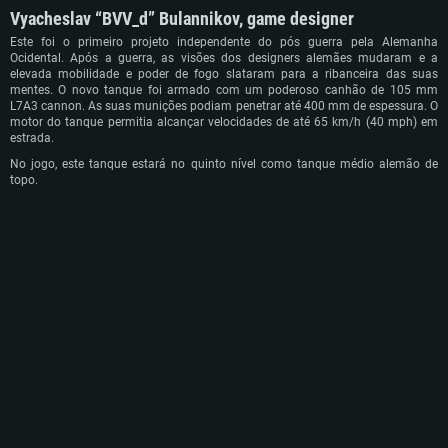
Vyacheslav “BVV_d” Bulannikov, game designer
Este foi o primeiro projeto independente do pós guerra pela Alemanha
Ocidental. Após a guerra, as visões dos designers alemães mudaram e a
elevada mobilidade e poder de fogo slataram para a ribanceira das suas
mentes. O novo tanque foi armado com um poderoso canhão de 105 mm
L7A3 cannon. As suas munições podiam penetrar até 400 mm de espessura. O
motor do tanque permitia alcançar velocidades de até 65 km/h (40 mph) em
estrada.
No jogo, este tanque estará no quinto nível como tanque médio alemão de
topo.
REQUERIMENTOS DE SISTEMA
PC
MAC
Linux
Mínimo
Mínimo
Mínimo
Sistema Operativo: Windows 10 (64 bit)
Sistema Operativo: Mac OS Big Sur 11.0 ou versão mais recente
Sistema Operativo: Distribuições mais modernas do Linux de 64bit
Processador: Dual-Core 2.2 GHz
Processador: Core i5 2.2GHz mínimo (Intel Xeon não suportado)
Processador: Dual-Core 2.4 GHz
Memória: 4GB
Memória: 6 GB
Memória: 4 GB