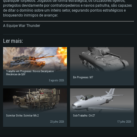
quaisquer torpedos. Jogados de forma estratégica, os cruzadores ligeiros,
protegidos devidamente por contratorpedeiros e navios patrulha, são capazes
de ditar o domínio sobre um inteiro setor, segurando pontos estratégicos e
bloqueando inimigos de avançar.
A Equipe War Thunder
Ler mais:
Trabalho em Progresso: Novos Decalques e
Mecânicas de QdV
Em Progresso: M7
3 agosto 2026
Scimitar Strike: Scimitar Mk.2
Sob-Trabalho: CA-27
23 julho 2026
17 julho 2026