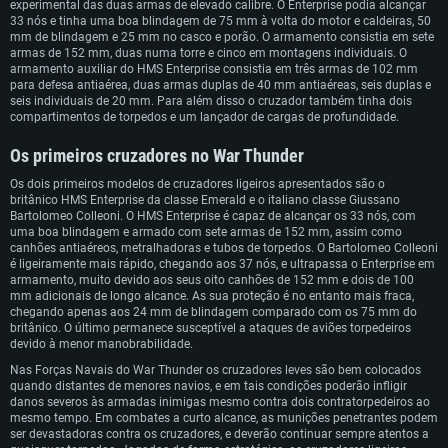
experimental das duas armas de elevado calibre. O Enterprise podia alcançar
Operação da Noruega, e escapou por muito pouco a torpedos alemães, e
Recomendado
33 nós e tinha uma boa blindagem de 75 mm à volta do motor e caldeiras, 50
escoltou navios britânicos para Malta. Ele atacou navios franceses em Mers El
Sistema Operativo: Windows 10/11 (64 bit)
Sistema Operativo: Mac OS Big Sur 11.0 ou versão mais recente
mm de blindagem e 25 mm no casco e porão. O armamento consistia em sete
Kébir, caçou alemães no Atlântico Sul e no Oceano Índico, foi ativo no Golfo
Sistema Operativo: Ubuntu 20.04 64bit
armas de 152 mm, duas numa torre e cinco em montagens individuais. O
Processador: Intel Core i5, Ryzen 5 3600 ou superior
Processador: Core i7 (Intel Xeon não suportado)
Pérsito e resgatou marinheiros dos cruzadores Cornwall e Dorsetshire
armamento auxiliar do HMS Enterprise consistia em três armas de 102 mm
Processador: Intel Core i7
afundados por aviões japoneses. O cruzador ligeiro sobreviveu a ferozes
Memória: 16 GB ou mais
Memória: 8 GB
para defesa antiaérea, duas armas duplas de 40 mm antiaéreas, seis duplas e
batalhas contra esquadras da Kriegsmarine ao longo da Costa Francesa,
Memória: 16 GB
seis individuais de 20 mm. Para além disso o cruzador também tinha dois
atacou defesas costeiras alemãs durante os desembarques da Normandia e
Placa Gráfica: Placa com DirectX 11 ou superior; Nvidia GeForce 1060 ou
Placa Gráfica: Radeon Vega II ou superior com suporte Metal.
compartimentos de torpedos e um lançador de cargas de profundidade.
providenciou suporte de artilharia às forças terrestres em França. Ao longo de
superior, Radeon RX 570 ou superior
Placa Gráfica: NVIDIA 1060 com os drivers mais recentes (não mais de 6
Network: Internet de banda larga.
todo o seu serviço, o HMS Enterprise navegou por todo o mundo, combatendo
meses) / equivalentes AMD (Radeon RX 570) com os drivers mais recentes
Network: Internet de banda larga.
Os primeiros cruzadores no War Thunder
franceses, italianos, alemães e japoneses.
(não mais de 6 meses) com suporte Vulkan.
Disco: 60,2 GB
Disco: 75,9 GB
Network: Internet de banda larga.
Os dois primeiros modelos de cruzadores ligeiros apresentados são o
britânico HMS Enterprise da classe Emerald e o italiano classe Giussano
Disco: 60,2 GB
Bartolomeo Colleoni. O HMS Enterprise é capaz de alcançar os 33 nós, com
uma boa blindagem e armado com sete armas de 152 mm, assim como
canhões antiaéreos, metralhadoras e tubos de torpedos. O Bartolomeo Colleoni
é ligeiramente mais rápido, chegando aos 37 nós, e ultrapassa o Enterprise em
armamento, muito devido aos seus oito canhões de 152 mm e dois de 100
mm adicionais de longo alcance. As sua proteção é no entanto mais fraca,
chegando apenas aos 24 mm de blindagem comparado com os 75 mm do
britânico. O último permanece susceptível a ataques de aviões torpedeiros
devido à menor manobrabilidade.
Nas Forças Navais do War Thunder os cruzadores leves são bem colocados
quando distantes de menores navios, e em tais condições poderão infligir
danos severos às armadas inimigas mesmo contra dois contratorpedeiros ao
mesmo tempo. Em combates a curto alcance, as munições penetrantes podem
ser devastadoras contra os cruzadores, e deverão continuar sempre atentos a