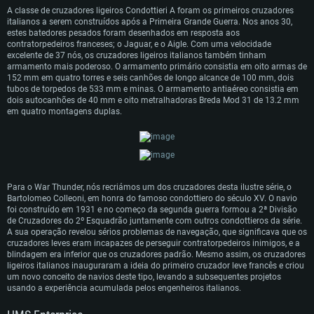
A classe de cruzadores ligeiros Condottieri A foram os primeiros cruzadores
italianos a serem construídos após a Primeira Grande Guerra. Nos anos 30,
estes batedores pesados foram desenhados em resposta aos
contratorpedeiros franceses; o Jaguar, e o Aigle. Com uma velocidade
excelente de 37 nós, os cruzadores ligeiros italianos também tinham
armamento mais poderoso. O armamento primário consistia em oito armas de
152 mm em quatro torres e seis canhões de longo alcance de 100 mm, dois
tubos de torpedos de 533 mm e minas. O armamento antiaéreo consistia em
dois autocanhões de 40 mm e oito metralhadoras Breda Mod 31 de 13.2 mm
em quatro montagens duplas.
Para o War Thunder, nós recriámos um dos cruzadores desta ilustre série, o
Bartolomeo Colleoni, em honra do famoso condottiero do século XV. O navio
foi construído em 1931 e no começo da segunda guerra formou a 2ª Divisão
de Cruzadores do 2º Esquadrão juntamente com outros condottieros da série.
A sua operação revelou sérios problemas de navegação, que significava que os
cruzadores leves eram incapazes de perseguir contratorpedeiros inimigos, e a
blindagem era inferior que os cruzadores padrão. Mesmo assim, os cruzadores
ligeiros italianos inauguraram a ideia do primeiro cruzador leve francês e criou
um novo conceito de navios deste tipo, levando a subsequentes projetos
usando a experiência acumulada pelos engenheiros italianos.