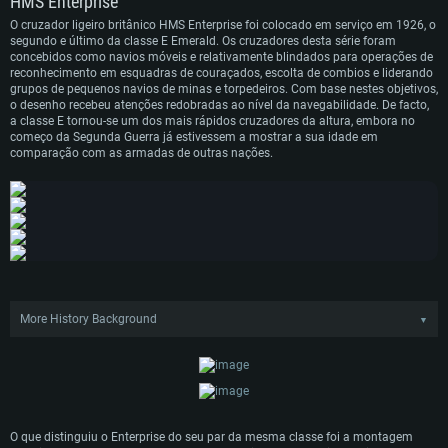
HMS Enterprise
O cruzador ligeiro britânico HMS Enterprise foi colocado em serviço em 1926, o
segundo e último da classe E Emerald. Os cruzadores desta série foram
concebidos como navios móveis e relativamente blindados para operações de
reconhecimento em esquadras de couraçados, escolta de combios e liderando
grupos de pequenos navios de minas e torpedeiros. Com base nestes objetivos,
o desenho recebeu atenções redobradas ao nível da navegabilidade. De facto,
REQUERIMENTOS DE SISTEMA
a classe E tornou-se um dos mais rápidos cruzadores da altura, embora no
começo da Segunda Guerra já estivessem a mostrar a sua idade em
comparação com as armadas de outras nações.
PC
MAC
Linux
Mínimo
Mínimo
Mínimo
Sistema Operativo: Windows 10 (64 bit)
Sistema Operativo: Mac OS Big Sur 11.0 ou versão mais recente
Sistema Operativo: Distribuições mais modernas do Linux de 64bit
Processador: Dual-Core 2.2 GHz
Processador: Core i5 2.2GHz mínimo (Intel Xeon não suportado)
Processador: Dual-Core 2.4 GHz
Memória: 4GB
Memória: 6 GB
Memória: 4 GB
More History Background
▼
Placa Gráfica: Placa com DirectX 11: AMD Radeon 77XX / NVIDIA GeForce
Placa Gráfica: Intel Iris Pro 5200 (Mac), equivalentes AMD/Nvidia para Mac.
Placa Gráfica: NVIDIA 660 com os drivers mais recentes (não mais de 6
O HMS Enterprise serviu na Royal Navy até ao final da Segunda Guerra
GTX 660. Resolução mínima suportada: 720p
Resolução mínima suportada: 720p com suporte Metal.
meses) / equivalentes AMD com os drivers mais recentes com suporte
Mundial. Este cruzador ligeiro tem uma rica história cheia de aventuras - serviu
Vulkan (não mais de 6 meses); Resolução mínima suportada: 720p.
em Shangai durante as insurgências de 1927, particiou na evacuação do
Network: Internet de banda larga.
Network: Internet de banda larga.
Príncipe Edward em África, e transportou tropas para Hong Kong e Península
Network: Internet de banda larga.
Disco: 23,1 GB
Disco: 21,5 GB
da Malásia. Com o estalar da Segunda Guerra, o HMS Enterprise foi atribuído à
Disco: 21,5 GB
Northern Patrol, onde apesar de proteger os navios britânicos, também
O que distinguiu o Enterprise do seu par da mesma classe foi a montagem
transportou um incrível número de barras de ouro. Mais tarde participou na
Recomendado
Recomendado