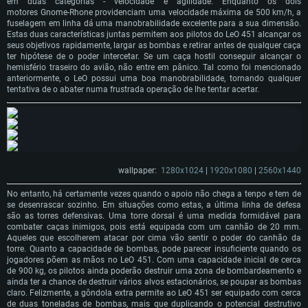
em duas categorias - velocidade e agilidade. Enquanto os dois
motores Gnome-Rhone providenciam uma velocidade máxima de 500 km/h, a
fuselagem em linha dá uma manobrabilidade excelente para a sua dimensão.
Estas duas características juntas permitem aos pilotos do LeO 451 alcançar os
seus objetivos rapidamente, largar as bombas e retirar antes de qualquer caça
ter hipótese de o poder intercetar. Se um caça hostil conseguir alcançar o
hemisfério traseiro do avião, não entre em pânico. Tal como foi mencionado
anteriormente, o LeO possui uma boa manobrabilidade, tornando qualquer
tentativa de o abater numa frustrada operação de lhe tentar acertar.
wallpaper:
1280x1024
|
1920x1080
|
2560x1440
No entanto, há certamente vezes quando o apoio não chega a tenpo e tem de
se desenrascar sozinho. Em situações como estas, a última linha de defesa
são as torres defensivas. Uma torre dorsal é uma medida formidável para
combater caças inimigos, pois está equipada com um canhão de 20 mm.
Aqueles que escolherem atacar por cima vão sentir o poder do canhão da
torre. Quanto a capacidade de bombas, pode parecer insuficiente quando os
jogadores põem as mãos no LeO 451. Com uma capacidade inicial de cerca
de 900 kg, os pilotos ainda poderão destruir uma zona de bombardeamento e
ainda ter a chance de destruir vários alvos estacionários, se poupar as bombas
claro. Felizmente, a gôndola extra permite ao LeO 451 ser equipado com cerca
de duas toneladas de bombas, mais que duplicando o potencial destrutivo