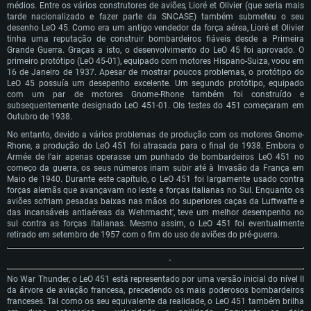
médios. Entre os vários construtores de aviões, Lioré et Olivier (que seria mais
tarde nacionalizado e fazer parte da SNCASE) também submeteu o seu
desenho LeO 45. Como era um antigo vendedor da força aérea, Lioré et Olivier
tinha uma reputação de construir bombardeiros fiáveis desde a Primeira
Grande Guerra. Graças a isto, o desenvolvimento do LeO 45 foi aprovado. O
primeiro protótipo (LeO 45-01), equipado com motores Hispano-Suiza, voou em
16 de Janeiro de 1937. Apesar de mostrar poucos problemas, o protótipo do
LeO 45 possuía um desepenho excelente. Um segundo protótipo, equipado
com um par de motores Gnome-Rhone também foi construído e
subsequentemente designado LeO 451-01. OIs testes do 451 começaram em
Outubro de 1938.
No entanto, devido a vários problemas de produção com os motores Gnome-
Rhone, a produção do LeO 451 foi atrasada para o final de 1938. Embora o
Armée de l'air apenas operasse um punhado de bombardeiros LeO 451 no
começo da guerra, os seus números iriam subir até à Invasão da França em
Maio de 1940. Durante este capítulo, o LeO 451 foi largamente usado contra
forças alemãs que avançavam no leste e forças italianas no Sul. Enquanto os
aviões sofriam pesadas baixas nas mãos do superiores caças da Luftwaffe e
das incansáveis antiaéreas da Wehrmacht’, teve um melhor desempenho no
sul contra as forças italianas. Mesmo assim, o LeO 451 foi eventualmente
retirado em setembro de 1957 com o fim do uso de aviões do pré-guerra.
No War Thunder, o LeO 451 está representado por uma versão inicial do nível II
da árvore de aviação francesa, precedendo os mais poderosos bombardeiros
franceses. Tal como os seu equivalente da realidade, o LeO 451 também brilha