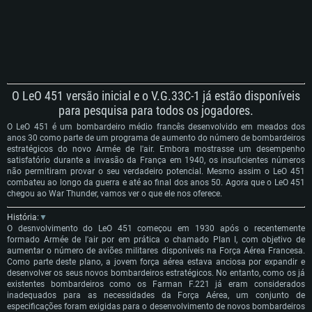
O LeO 451 versão inicial e o V.G.33C-1 já estão disponíveis
para pesquisa para todos os jogadores.
O LeO 451 é um bombardeiro médio francês desenvolvido em meados dos
anos 30 como parte de um programa de aumento do número de bombardeiros
estratégicos do novo Armée de l'air. Embora mostrasse um desempenho
satisfatório durante a invasão da França em 1940, os insuficientes números
não permitiram provar o seu verdadeiro potencial. Mesmo assim o LeO 451
combateu ao longo da guerra e até ao final dos anos 50. Agora que o LeO 451
chegou ao War Thunder, vamos ver o que ele nos oferece.
História:
▼
O desnvolvimento do LeO 451 começou em 1930 após o recentemente
formado Armée de l'air por em prática o chamado Plan I, com objetivo de
aumentar o número de aviões militares disponíveis na Força Aérea Francesa.
Como parte deste plano, a jovem força aérea estava anciosa por expandir e
desenvolver os seus novos bombardeiros estratégicos. No entanto, como os já
existentes bombardeiros como os Farman F.221 já eram considerados
inadequados para as necessidades da Força Aérea, um conjunto de
especificações foram exigidas para o desenvolvimento de novos bombardeiros