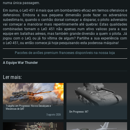
numa única passagem.
Em suma, o LeO 451 é mais que um bombardeiro eficaz em termos ofensivos e
defensivos. Embora a sua pequena dimensão pode fazer os adversários
subestima-lo, quando o canhão dorsal começar a disparar, o piloto adversário
vai começar a manobrar mais repentinamente até quebrar. Estas qualidades
combinadas tornam o LeO 451 não apenas num ativo valioso para a sua
equipe em batalhas aéreas, mas também grande diversão a quem o pilota. Já
jogou com o LeO, ou já foi vítima de algum? Partilhe a sua experiência com
o LeO 451, ou então comece já hoje pesquisando esta poderosa máquina!
Pacotes de aviões premium franceses disponíveis na nossa loja
A Equipe War Thunder
Ler mais:
Trabalho em Progresso: Novos Decalques e
Mecânicas de QdV
Em Progresso: M7
3 agosto 2026