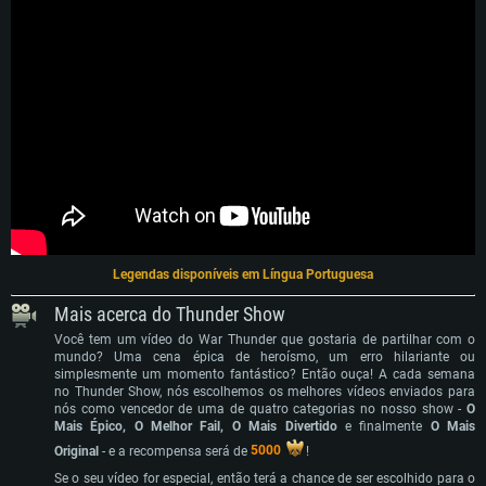
Legendas disponíveis em Língua Portuguesa
Mais acerca do Thunder Show
Você tem um vídeo do War Thunder que gostaria de partilhar com o
mundo? Uma cena épica de heroísmo, um erro hilariante ou
simplesmente um momento fantástico? Então ouça! A cada semana
REQUERIMENTOS DE SISTEMA
no Thunder Show, nós escolhemos os melhores vídeos enviados para
nós como vencedor de uma de quatro categorias no nosso show -
O
Mais Épico, O Melhor Fail, O Mais Divertido
e finalmente
O Mais
PC
MAC
Original
- e a recompensa será de
5000
!
Linux
Se o seu vídeo for especial, então terá a chance de ser escolhido para o