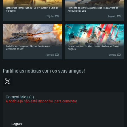
Battle Pass Temporada 24: “Do It Yourself” e Loja de
Remoção dos OAPs Japoneses Ho-RI da Árvore de
Warbonds!
Pesquisa e da Loja
21 julho 2026
5 agosto 2026
Trabalho em Progresso: Novos Decalques e
Como Foi o Ano no War Thunder: Avaliem as Novas
Mecânicas de QdV
Adições
3 agosto 2026
1 agosto 2026
Partilhe as notícias com os seus amigos!
Comentários (
)
0
A notícia já não está disponível para comentar
Regras