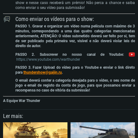
Mínimo
Mínimo
Mínimo
show e nesse caso receberá um prémio! Não perca a chance e saiba
como enviar o seu vídeo para submissão!
Sistema Operativo: Windows 10 (64 bit)
Sistema Operativo: Mac OS Big Sur 11.0 ou versão mais recente
Sistema Operativo: Distribuições mais modernas do Linux de 64bit
Como enviar os vídeos para o show:
Processador: Dual-Core 2.2 GHz
Processador: Core i5 2.2GHz mínimo (Intel Xeon não suportado)
Processador: Dual-Core 2.4 GHz
PASSO 1. Gravar e organizar um vídeo numa película com máximo de 3
Memória: 4GB
Memória: 6 GB
Memória: 4 GB
minutos, correspondendo a uma das quatro categorias mencionadas
anteriormente, ATENÇÃO: O vídeo submetido deverá ser feito por si, tem
Placa Gráfica: Placa com DirectX 11: AMD Radeon 77XX / NVIDIA GeForce
Placa Gráfica: Intel Iris Pro 5200 (Mac), equivalentes AMD/Nvidia para Mac.
Placa Gráfica: NVIDIA 660 com os drivers mais recentes (não mais de 6
de ser publicado pela primeira vez, visível e não deverá violar leis de
GTX 660. Resolução mínima suportada: 720p
Resolução mínima suportada: 720p com suporte Metal.
meses) / equivalentes AMD com os drivers mais recentes com suporte
direito de autor.
Vulkan (não mais de 6 meses); Resolução mínima suportada: 720p.
Network: Internet de banda larga.
Network: Internet de banda larga.
PASSO 2. Subscrever no nosso canal de Youtube:
Network: Internet de banda larga.
Disco: 23,1 GB
Disco: 21,5 GB
https://www.youtube.com/warthunder
Disco: 21,5 GB
PASSO 3. Fazer Upload do vídeo para o Youtube e enviar o link direto
Recomendado
Recomendado
para
thundershow@gaijin.ru
.
Recomendado
O email deverá conter a categoria desejada para o vídeo, o seu nome de
Sistema Operativo: Windows 10/11 (64 bit)
Sistema Operativo: Mac OS Big Sur 11.0 ou versão mais recente
jogo e email de registo da conta de jogo, para que possamos enviar a
Sistema Operativo: Ubuntu 20.04 64bit
Processador: Intel Core i5, Ryzen 5 3600 ou superior
Processador: Core i7 (Intel Xeon não suportado)
recompensa no caso de vitória da submissão!
Processador: Intel Core i7
Memória: 16 GB ou mais
Memória: 8 GB
A Equipe War Thunder
Memória: 16 GB
Placa Gráfica: Placa com DirectX 11 ou superior; Nvidia GeForce 1060 ou
Placa Gráfica: Radeon Vega II ou superior com suporte Metal.
superior, Radeon RX 570 ou superior
Placa Gráfica: NVIDIA 1060 com os drivers mais recentes (não mais de 6
Network: Internet de banda larga.
meses) / equivalentes AMD (Radeon RX 570) com os drivers mais recentes
Ler mais:
Network: Internet de banda larga.
(não mais de 6 meses) com suporte Vulkan.
Disco: 60,2 GB
Disco: 75,9 GB
Network: Internet de banda larga.
Disco: 60,2 GB