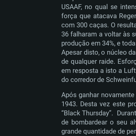
USAAF, no qual se inte
força que atacava Regen
com 300 caças. O result
36 falharam a voltar às 
produção em 34%, e toda
Apesar disto, o núcleo da
de qualquer raide. Esfo
em resposta a isto a Lu
do corredor de Schweinfu
Após ganhar novamente f
1943. Desta vez este pr
“Black Thursday”. Durant
de bombardear o seu alv
grande quantidade de pe