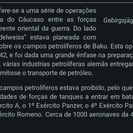
 (Mac),
/ equivalentes
Nvidia GeForce 10
suporte Metal.
AMD (Radeon RX 5
fere-se a uma série de operações
Mac. Resolução
tes com suporte
ou superior
recentes (não ma
a do Cáucaso entre as forças
.
Network: Internet 
Gebirgsjäg
porte Metal.
Resolução mínima
Vulkan.
rente oriental da guerra. Do lado
Network: Internet 
Disco: 60,2 GB
delweiss’’ estava planeada com
.
Network: Internet 
Disco: 75,9 GB
sobre os campos petrolíferos de Baku. Esta op
.
Disco: 60,2 GB
1942, e foi dada uma grande ênfase na prepara
 várias industrias petrolíferas alemãs entre
mitisse o transporte de petróleo.
mpos petrolíferos estava proibido, pelo que
dades de forças de tanques a entrar em bata
cito A, o 1º Exército Panzer, o 4º Exército Pa
 Exército Romeno. Cerca de 1000 aeronaves d