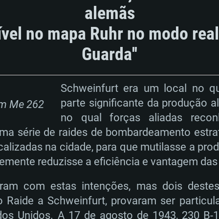
alemãs
ível no mapa Ruhr no modo realis
Guarda''
Schweinfurt era um local no q
parte significante da produção 
um Me 262
no qual forças aliadas recon
uma série de raides de bombardeamento estra
ocalizadas na cidade, para que mutilasse a pr
emente reduzisse a eficiência e vantagem das
reram com estas intenções, mas dois destes
Raide a Schweinfurt, provaram ser particu
os Unidos. A 17 de agosto de 1943, 230 B-1