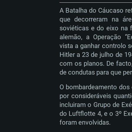
mínima suportada: 720p
Placa Gráfica: Intel Iris Pro 5200
recentes (não mais de 6 meses) 
A Batalha do Cáucaso re
equivalentes AMD/Nvidia para 
AMD com os drivers mais recen
que decorreram na áre
Network: Internet de banda larga
mínima suportada: 720p com su
Vulkan (não mais de 6 meses); 
soviéticas e do eixo na f
suportada: 720p.
Disco: 23,1 GB
alemão, a Operação ‘’E
Network: Internet de banda larga
vista a ganhar controlo 
Network: Internet de banda larga
Disco: 21,5 GB
Hitler a 23 de julho de 
Disco: 21,5 GB
com os planos. De facto,
de condutas para que per
O bombardeamento dos ca
por consideráveis quanti
incluiram o Grupo de Exér
do Luftflotte 4, e o 3º
foram envolvidas.