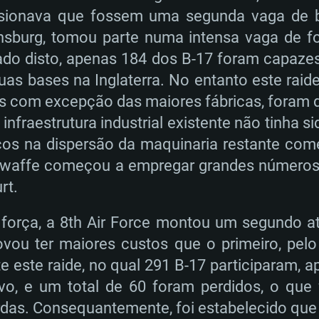
nsionava que fossem uma segunda vaga de 
sburg, tomou parte numa intensa vaga de f
ado disto, apenas 184 dos B-17 foram capazes
suas bases na Inglaterra. No entanto este rai
s com excepção das maiores fábricas, foram d
 infraestrutura industrial existente não tinha s
rços na dispersão da maquinaria restante co
ftwaffe começou a empregar grandes números 
rt.
orça, a 8th Air Force montou um segundo a
ovou ter maiores custos que o primeiro, pe
e este raide, no qual 291 B-17 participaram,
o, e um total de 60 foram perdidos, o que
rdas. Consequantemente, foi estabelecido que