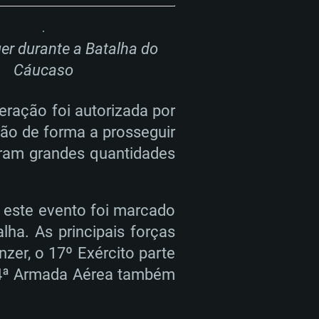
60 ou superior, Radeon RX 570
70) com os drivers mais
is de 6 meses) com suporte
de banda larga.
er durante a Batalha do
de banda larga.
Cáucaso
de banda larga.
eração foi autorizada por
ção de forma a prosseguir
garam grandes quantidades
 este evento foi marcado
lha. As principais forças
nzer, o 17º Exército parte
a 4ª Armada Aérea também