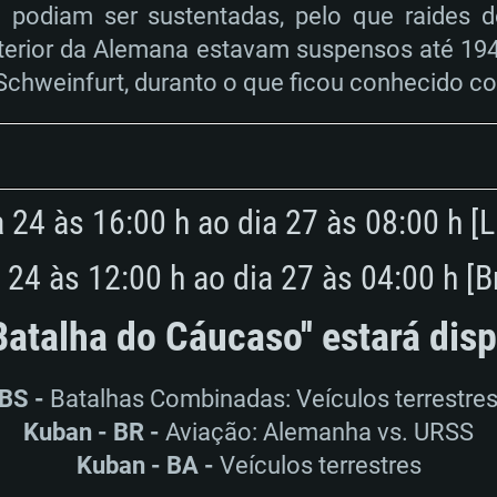
RIMENTOS DE S
o podiam ser sustentadas, pelo que raide
nterior da Alemana estavam suspensos até 19
Schweinfurt, duranto o que ficou conhecido c
MAC
Recomendad
Recomendad
Recomendad
 24 às 16:00 h ao dia 27 às 08:00 h [
64 bit)
ur 11.0 ou versão
es mais modernas
Sistema Operativo
Sistema Operativo
Sistema Operativo
 24 às 12:00 h ao dia 27 às 04:00 h [Br
mais recente
Processador: Intel
Processador: Intel
'Batalha do Cáucaso'' estará dis
nimo (Intel Xeon
superior
Processador: Core
Memória: 16 GB
BS -
Batalhas Combinadas: Veículos terrestres
Memória: 16 GB o
Memória: 8 GB
Kuban - BR -
Aviação: Alemanha vs. URSS
tX 11: AMD Radeon
Placa Gráfica: NV
Kuban - BA -
Veículos terrestres
. Resolução
s drivers mais
Placa Gráfica: Pla
Placa Gráfica: Ra
recentes (não mai