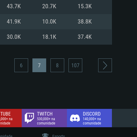
43.7K
20.7K
15.3K
de banda larga.
41.9K
10.0K
38.8K
30.0K
18.1K
37.4K
6
7
8
107
TUBE
TWITCH
DISCORD
,000+ na
530,000+ na
140,000+ na
nidade
comunidade
comunidade
nidade
Esports