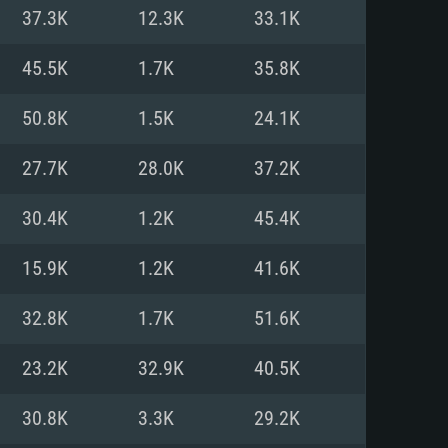
37.3K
12.3K
33.1K
o
o
o
45.5K
1.7K
35.8K
50.8K
1.5K
24.1K
: Windows 10/11 (64 bit)
: Mac OS Big Sur 11.0 ou versão
: Ubuntu 20.04 64bit
27.7K
28.0K
37.2K
 Core i5, Ryzen 5 3600 ou
 Core i7
 i7 (Intel Xeon não suportado)
30.4K
1.2K
45.4K
15.9K
1.2K
41.6K
u mais
IDIA 1060 com os drivers mais
32.8K
1.7K
51.6K
ca com DirectX 11 ou superior;
deon Vega II ou superior com
s de 6 meses) / equivalentes
60 ou superior, Radeon RX 570
70) com os drivers mais
23.2K
32.9K
40.5K
is de 6 meses) com suporte
de banda larga.
30.8K
3.3K
29.2K
de banda larga.