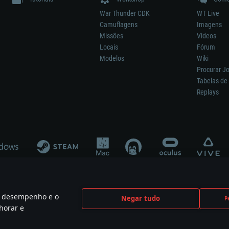
War Thunder CDK
WT Live
Camuflagens
Imagens
Missões
Videos
Locais
Fórum
Modelos
Wiki
Procurar J
Tabelas de 
Replays
 o desempenho e o
Negar tudo
P
ão significa participação no desenvolvimento, patrocínio ou aval do respetivo co
horar e
mes are the property of their respective owners.
Política de Privacidade