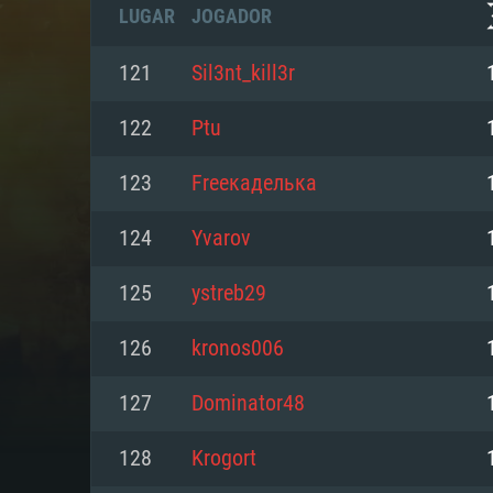
LUGAR
JOGADOR
121
Sil3nt_kill3r
122
Ptu
123
Freeкаделька
124
Yvarov
125
ystreb29
126
kronos006
REQUE
127
Dominator48
128
Krogort
PC