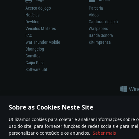
Acerca do jogo
Parceria
Notícias
Video
Devblog
Capturas de ecrã
Veículos Militares
Wallpapers
FAQ
Banda Sonora
War Thunder Mobile
Kit-Imprensa
Changelog
Convites
Gaijin Pass
Software útil
Sobre as Cookies Neste Site
Utilizamos cookies para coletar e analisar informações sobre
A reprodução de qualquer sistema de armas ou veículo neste jogo n
uso do site, para fornecer funções de redes sociais e para mel
© 2011—2026 Gaijin Games Kft. All trademarks, logos and brand na
personalizar o conteúdo e os anúncios.
Saber mais
Termos e condições
Termos de Serviço