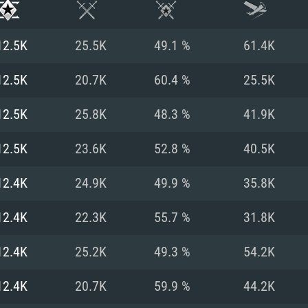
12.5K
25.5K
49.1 %
61.4K
12.5K
20.7K
60.4 %
25.5K
12.5K
25.8K
48.3 %
41.9K
12.5K
23.6K
52.8 %
40.5K
12.4K
24.9K
49.9 %
35.8K
12.4K
22.3K
55.7 %
31.8K
RIMENTOS DE S
12.4K
25.2K
49.3 %
54.2K
12.4K
20.7K
59.9 %
44.2K
MAC