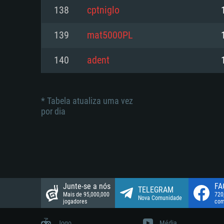
suportada: 720p.
Disco: 23,1 GB
138
cptniglo
Network: Internet de banda larga
Network: Internet de banda larga
139
mat5000PL
Disco: 21,5 GB
Disco: 21,5 GB
140
adent
* Tabela atualiza uma vez
por dia
Junte-se a nós
FA
TELEGRAM
Mais de 95,000,000
720
Nova Comunidade
jogadores
com
Jogo
Média