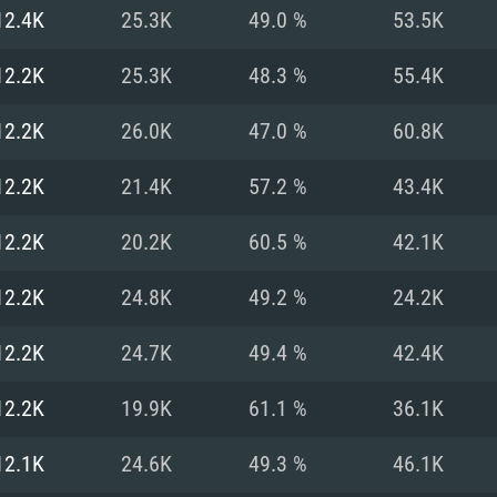
12.4K
25.3K
49.0 %
53.5K
Recomendad
Recomendad
Recomendad
12.2K
25.3K
48.3 %
55.4K
12.2K
26.0K
47.0 %
60.8K
64 bit)
ur 11.0 ou versão
es mais modernas
Sistema Operativo
Sistema Operativo
Sistema Operativo
mais recente
12.2K
21.4K
57.2 %
43.4K
Processador: Intel
Processador: Intel
nimo (Intel Xeon
superior
Processador: Core
12.2K
20.2K
60.5 %
42.1K
Memória: 16 GB
12.2K
24.8K
49.2 %
24.2K
Memória: 16 GB o
Memória: 8 GB
tX 11: AMD Radeon
Placa Gráfica: NV
12.2K
24.7K
49.4 %
42.4K
. Resolução
s drivers mais
Placa Gráfica: Pla
Placa Gráfica: Ra
recentes (não mai
 (Mac),
/ equivalentes
Nvidia GeForce 10
suporte Metal.
AMD (Radeon RX 5
12.2K
19.9K
61.1 %
36.1K
Mac. Resolução
tes com suporte
ou superior
recentes (não ma
.
Network: Internet 
porte Metal.
Resolução mínima
Vulkan.
12.1K
24.6K
49.3 %
46.1K
Network: Internet 