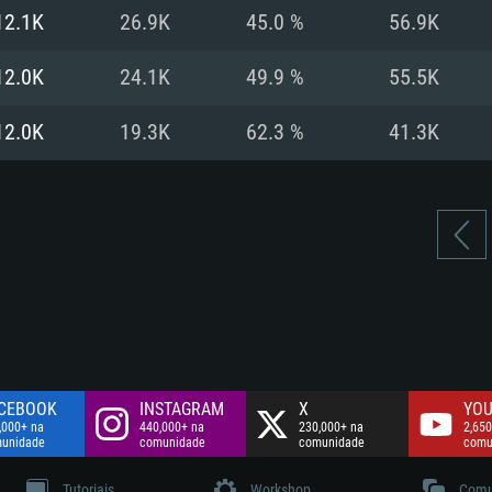
Disco: 60,2 GB
12.1K
26.9K
45.0 %
56.9K
.
Network: Internet 
Disco: 75,9 GB
.
12.0K
24.1K
49.9 %
55.5K
Disco: 60,2 GB
12.0K
19.3K
62.3 %
41.3K
CEBOOK
INSTAGRAM
X
YOU
,000+ na
440,000+ na
230,000+ na
2,650
unidade
comunidade
comunidade
comu
Tutoriais
Workshop
Comu