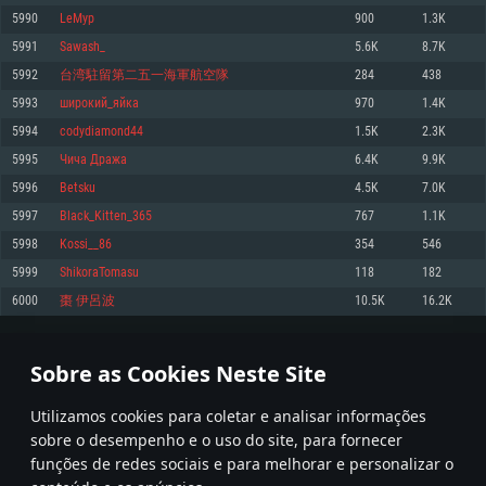
5990
LeMyp
900
1.3K
Memória: 4GB
Memória: 6 GB
Memória: 4 GB
5991
Sawash_
5.6K
8.7K
Placa Gráfica: Placa com DirectX 11: AMD Radeon 77XX / NVIDIA GeForce
Placa Gráfica: Intel Iris Pro 5200 (Mac), equivalentes AMD/Nvidia para Mac.
Placa Gráfica: NVIDIA 660 com os drivers mais recentes (não mais de 6
GTX 660. Resolução mínima suportada: 720p
Resolução mínima suportada: 720p com suporte Metal.
meses) / equivalentes AMD com os drivers mais recentes com suporte
5992
台湾駐留第二五一海軍航空隊
284
438
Vulkan (não mais de 6 meses); Resolução mínima suportada: 720p.
Network: Internet de banda larga.
Network: Internet de banda larga.
5993
широкий_яйка
970
1.4K
Network: Internet de banda larga.
Disco: 23,1 GB
Disco: 21,5 GB
5994
codydiamond44
1.5K
2.3K
Disco: 21,5 GB
5995
Чича Дража
6.4K
9.9K
Recomendado
Recomendado
Recomendado
5996
Betsku
4.5K
7.0K
Sistema Operativo: Windows 10/11 (64 bit)
Sistema Operativo: Mac OS Big Sur 11.0 ou versão mais recente
Sistema Operativo: Ubuntu 20.04 64bit
5997
Black_Kitten_365
767
1.1K
Processador: Intel Core i5, Ryzen 5 3600 ou superior
Processador: Core i7 (Intel Xeon não suportado)
5998
Kossi__86
354
546
Processador: Intel Core i7
Memória: 16 GB ou mais
Memória: 8 GB
5999
ShikoraTomasu
118
182
Memória: 16 GB
Placa Gráfica: Placa com DirectX 11 ou superior; Nvidia GeForce 1060 ou
Placa Gráfica: Radeon Vega II ou superior com suporte Metal.
6000
棗 伊呂波
10.5K
16.2K
superior, Radeon RX 570 ou superior
Placa Gráfica: NVIDIA 1060 com os drivers mais recentes (não mais de 6
Network: Internet de banda larga.
meses) / equivalentes AMD (Radeon RX 570) com os drivers mais recentes
Network: Internet de banda larga.
(não mais de 6 meses) com suporte Vulkan.
Disco: 60,2 GB
299
300
301
400
Disco: 75,9 GB
Network: Internet de banda larga.
Sobre as Cookies Neste Site
Disco: 60,2 GB
* Tabela atualiza uma vez por dia
Utilizamos cookies para coletar e analisar informações
sobre o desempenho e o uso do site, para fornecer
funções de redes sociais e para melhorar e personalizar o