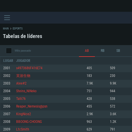
MAIN
ESPORTS
Tabelas de líderes
AB
RB
SB
Mês passado
LUGAR
JOGADOR
2001
x4973686F416E74
405
509
2002
芙游生物
183
230
REQUERIMENTOS DE SISTEMA
2003
Alee#2
7.9K
9.9K
2004
Steins_NiNeko
751
944
PC
MAC
2005
Talli76
428
538
Linux
2006
Reaper_Nemesis@psn
455
572
Mínimo
Mínimo
Mínimo
2007
KingNice2
2.9K
3.6K
Sistema Operativo: Windows 10 (64 bit)
Sistema Operativo: Mac OS Big Sur 11.0 ou versão mais recente
Sistema Operativo: Distribuições mais modernas do Linux de 64bit
2008
BBOONG-CHOONG
963
1.2K
2009
LtcSmith
629
791
Processador: Dual-Core 2.2 GHz
Processador: Core i5 2.2GHz mínimo (Intel Xeon não suportado)
Processador: Dual-Core 2.4 GHz