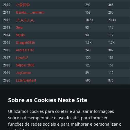
2010
小爱同学
291
366
Memória: 4GB
Memória: 6 GB
Memória: 4 GB
2011
Risakka____emmmm
159
200
Placa Gráfica: Placa com DirectX 11: AMD Radeon 77XX / NVIDIA GeForce
Placa Gráfica: Intel Iris Pro 5200 (Mac), equivalentes AMD/Nvidia para Mac.
Placa Gráfica: NVIDIA 660 com os drivers mais recentes (não mais de 6
GTX 660. Resolução mínima suportada: 720p
Resolução mínima suportada: 720p com suporte Metal.
meses) / equivalentes AMD com os drivers mais recentes com suporte
2012
_P_A_D_L_A_
18.6K
23.4K
Vulkan (não mais de 6 meses); Resolução mínima suportada: 720p.
Network: Internet de banda larga.
Network: Internet de banda larga.
2013
Эмм
93
117
Network: Internet de banda larga.
Disco: 23,1 GB
Disco: 21,5 GB
2014
Sajuio
93
117
Disco: 21,5 GB
2015
Shaggy65856
1.3K
1.7K
Recomendado
Recomendado
Recomendado
2016
Andres11761
240
302
Sistema Operativo: Windows 10/11 (64 bit)
Sistema Operativo: Mac OS Big Sur 11.0 ou versão mais recente
Sistema Operativo: Ubuntu 20.04 64bit
2017
LoyoALF
120
151
Processador: Intel Core i5, Ryzen 5 3600 ou superior
Processador: Core i7 (Intel Xeon não suportado)
2018
Skipper 2000
120
151
Processador: Intel Core i7
Memória: 16 GB ou mais
Memória: 8 GB
2019
JagCaesar
89
112
Memória: 16 GB
Placa Gráfica: Placa com DirectX 11 ou superior; Nvidia GeForce 1060 ou
Placa Gráfica: Radeon Vega II ou superior com suporte Metal.
2020
LazerElephant
696
876
superior, Radeon RX 570 ou superior
Placa Gráfica: NVIDIA 1060 com os drivers mais recentes (não mais de 6
Network: Internet de banda larga.
meses) / equivalentes AMD (Radeon RX 570) com os drivers mais recentes
Network: Internet de banda larga.
(não mais de 6 meses) com suporte Vulkan.
Disco: 60,2 GB
100
101
102
201
Disco: 75,9 GB
Network: Internet de banda larga.
Sobre as Cookies Neste Site
Disco: 60,2 GB
* Tabela atualiza uma vez por dia
Utilizamos cookies para coletar e analisar informações
sobre o desempenho e o uso do site, para fornecer
funções de redes sociais e para melhorar e personalizar o