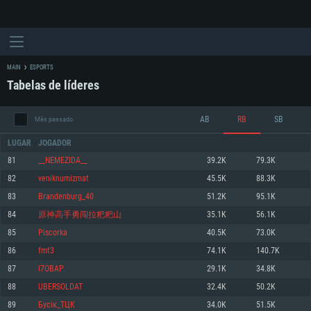
MAIN
ESPORTS
Tabelas de líderes
AB
RB
SB
Mês passado
LUGAR
JOGADOR
81
__NEMEZIDA__
39.2K
79.3K
82
veniknumizmat
45.5K
88.3K
REQUERIMENTOS DE SISTEMA
83
Brandenburg_40
51.2K
95.1K
84
原神高手勇闯拉粑粑山
35.1K
56.1K
PC
MAC
85
Piscorka
40.5K
73.0K
Linux
86
fmt3
74.1K
140.7K
Mínimo
Mínimo
Mínimo
87
l7OBAP
29.1K
34.8K
Sistema Operativo: Windows 10 (64 bit)
Sistema Operativo: Mac OS Big Sur 11.0 ou versão mais recente
Sistema Operativo: Distribuições mais modernas do Linux de 64bit
88
UBERSOLDAT
32.4K
50.2K
89
Бусік_ТЦК
34.0K
51.5K
Processador: Dual-Core 2.2 GHz
Processador: Core i5 2.2GHz mínimo (Intel Xeon não suportado)
Processador: Dual-Core 2.4 GHz