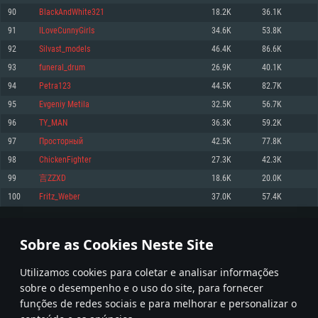
90
BlackAndWhite321
18.2K
36.1K
Memória: 4GB
Memória: 6 GB
Memória: 4 GB
91
ILoveCunnyGirls
34.6K
53.8K
Placa Gráfica: Placa com DirectX 11: AMD Radeon 77XX / NVIDIA GeForce
Placa Gráfica: Intel Iris Pro 5200 (Mac), equivalentes AMD/Nvidia para Mac.
Placa Gráfica: NVIDIA 660 com os drivers mais recentes (não mais de 6
GTX 660. Resolução mínima suportada: 720p
Resolução mínima suportada: 720p com suporte Metal.
meses) / equivalentes AMD com os drivers mais recentes com suporte
92
Silvast_models
46.4K
86.6K
Vulkan (não mais de 6 meses); Resolução mínima suportada: 720p.
Network: Internet de banda larga.
Network: Internet de banda larga.
93
funeral_drum
26.9K
40.1K
Network: Internet de banda larga.
Disco: 23,1 GB
Disco: 21,5 GB
94
Petra123
44.5K
82.7K
Disco: 21,5 GB
95
Evgeniy Metila
32.5K
56.7K
Recomendado
Recomendado
Recomendado
96
TY_MAN
36.3K
59.2K
Sistema Operativo: Windows 10/11 (64 bit)
Sistema Operativo: Mac OS Big Sur 11.0 ou versão mais recente
Sistema Operativo: Ubuntu 20.04 64bit
97
Просторный
42.5K
77.8K
Processador: Intel Core i5, Ryzen 5 3600 ou superior
Processador: Core i7 (Intel Xeon não suportado)
98
ChickenFighter
27.3K
42.3K
Processador: Intel Core i7
Memória: 16 GB ou mais
Memória: 8 GB
99
言ZZXD
18.6K
20.0K
Memória: 16 GB
Placa Gráfica: Placa com DirectX 11 ou superior; Nvidia GeForce 1060 ou
Placa Gráfica: Radeon Vega II ou superior com suporte Metal.
100
Fritz_Weber
37.0K
57.4K
superior, Radeon RX 570 ou superior
Placa Gráfica: NVIDIA 1060 com os drivers mais recentes (não mais de 6
Network: Internet de banda larga.
meses) / equivalentes AMD (Radeon RX 570) com os drivers mais recentes
Network: Internet de banda larga.
(não mais de 6 meses) com suporte Vulkan.
Disco: 60,2 GB
4
5
6
105
Disco: 75,9 GB
Network: Internet de banda larga.
Sobre as Cookies Neste Site
Disco: 60,2 GB
* Tabela atualiza uma vez por dia
Utilizamos cookies para coletar e analisar informações
sobre o desempenho e o uso do site, para fornecer
funções de redes sociais e para melhorar e personalizar o