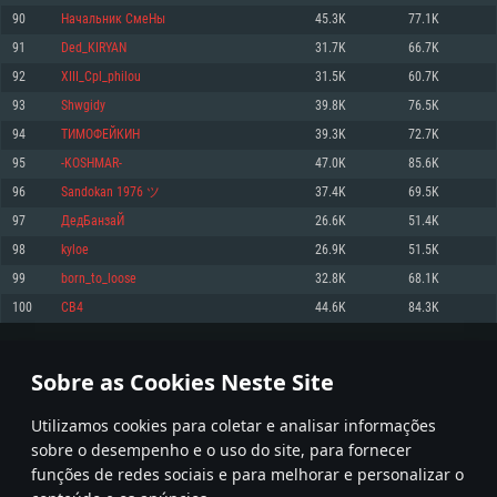
90
Начальник СмеНы
45.3K
77.1K
Memória: 4GB
Memória: 6 GB
Memória: 4 GB
91
Ded_KIRYAN
31.7K
66.7K
Placa Gráfica: Placa com DirectX 11: AMD Radeon 77XX / NVIDIA GeForce
Placa Gráfica: Intel Iris Pro 5200 (Mac), equivalentes AMD/Nvidia para Mac.
Placa Gráfica: NVIDIA 660 com os drivers mais recentes (não mais de 6
GTX 660. Resolução mínima suportada: 720p
Resolução mínima suportada: 720p com suporte Metal.
meses) / equivalentes AMD com os drivers mais recentes com suporte
92
XIII_Cpl_philou
31.5K
60.7K
Vulkan (não mais de 6 meses); Resolução mínima suportada: 720p.
Network: Internet de banda larga.
Network: Internet de banda larga.
93
Shwgidy
39.8K
76.5K
Network: Internet de banda larga.
Disco: 23,1 GB
Disco: 21,5 GB
94
ТИМОФЕЙКИН
39.3K
72.7K
Disco: 21,5 GB
95
-KOSHMAR-
47.0K
85.6K
Recomendado
Recomendado
Recomendado
96
Sandokan 1976 ツ
37.4K
69.5K
Sistema Operativo: Windows 10/11 (64 bit)
Sistema Operativo: Mac OS Big Sur 11.0 ou versão mais recente
Sistema Operativo: Ubuntu 20.04 64bit
97
ДедБанзаЙ
26.6K
51.4K
Processador: Intel Core i5, Ryzen 5 3600 ou superior
Processador: Core i7 (Intel Xeon não suportado)
98
kyloe
26.9K
51.5K
Processador: Intel Core i7
Memória: 16 GB ou mais
Memória: 8 GB
99
born_to_loose
32.8K
68.1K
Memória: 16 GB
Placa Gráfica: Placa com DirectX 11 ou superior; Nvidia GeForce 1060 ou
Placa Gráfica: Radeon Vega II ou superior com suporte Metal.
100
СВ4
44.6K
84.3K
superior, Radeon RX 570 ou superior
Placa Gráfica: NVIDIA 1060 com os drivers mais recentes (não mais de 6
Network: Internet de banda larga.
meses) / equivalentes AMD (Radeon RX 570) com os drivers mais recentes
Network: Internet de banda larga.
(não mais de 6 meses) com suporte Vulkan.
Disco: 60,2 GB
4
5
6
105
Disco: 75,9 GB
Network: Internet de banda larga.
Sobre as Cookies Neste Site
Disco: 60,2 GB
* Tabela atualiza uma vez por dia
Utilizamos cookies para coletar e analisar informações
sobre o desempenho e o uso do site, para fornecer
funções de redes sociais e para melhorar e personalizar o