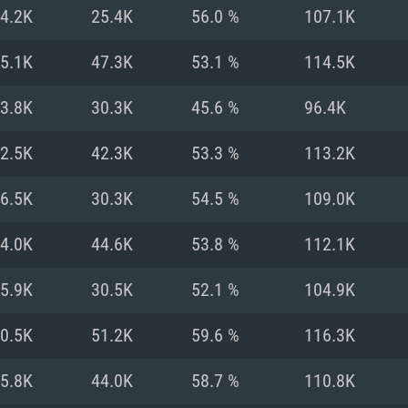
4.2K
25.4K
56.0 %
107.1K
Recomendad
Recomendad
Recomendad
5.1K
47.3K
53.1 %
114.5K
3.8K
30.3K
45.6 %
96.4K
64 bit)
ur 11.0 ou versão
es mais modernas
Sistema Operativo
Sistema Operativo
Sistema Operativo
mais recente
2.5K
42.3K
53.3 %
113.2K
Processador: Intel
Processador: Intel
nimo (Intel Xeon
superior
Processador: Core
6.5K
30.3K
54.5 %
109.0K
Memória: 16 GB
4.0K
44.6K
53.8 %
112.1K
Memória: 16 GB o
Memória: 8 GB
tX 11: AMD Radeon
Placa Gráfica: NV
5.9K
30.5K
52.1 %
104.9K
. Resolução
s drivers mais
Placa Gráfica: Pla
Placa Gráfica: Ra
recentes (não mai
 (Mac),
/ equivalentes
Nvidia GeForce 10
suporte Metal.
AMD (Radeon RX 5
0.5K
51.2K
59.6 %
116.3K
Mac. Resolução
tes com suporte
ou superior
recentes (não ma
.
Network: Internet 
porte Metal.
Resolução mínima
Vulkan.
5.8K
44.0K
58.7 %
110.8K
Network: Internet 