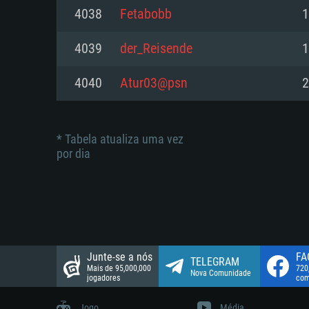
suportada: 720p.
Disco: 23,1 GB
4038
Fetabobb
1
Network: Internet de banda larga
Network: Internet de banda larga
4039
der_Reisende
1
Disco: 21,5 GB
Disco: 21,5 GB
4040
Atur03@psn
2
* Tabela atualiza uma vez
por dia
Junte-se a nós
FA
TELEGRAM
Mais de 95,000,000
720
Nova Comunidade
jogadores
com
Jogo
Média