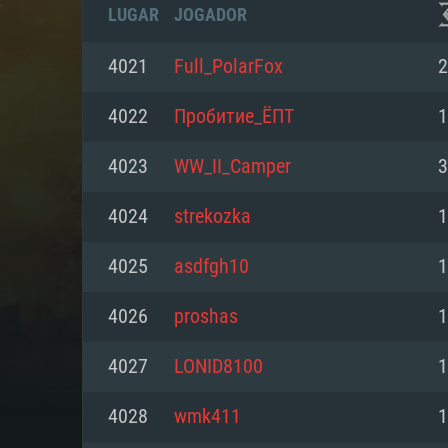
LUGAR
JOGADOR
4021
Full_PolarFox
2
4022
Пробитие_ЁПТ
1
4023
WW_II_Camper
3
4024
strekozka
1
4025
asdfgh10
1
4026
proshas
1
REQUE
4027
LONID8100
1
4028
wmk411
1
PC