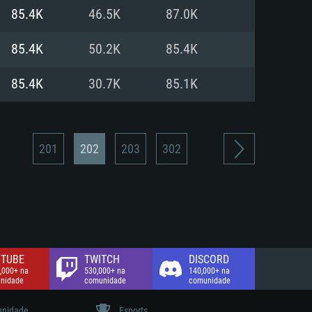
85.4K
46.5K
87.0K
de banda larga.
85.4K
50.2K
85.4K
85.4K
30.7K
85.1K
201
202
203
302
TUBE
TWITCH
DISCORD
,000+ na
530,000+ na
140,000+ na
nidade
comunidade
comunidade
nidade
Esports