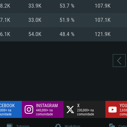
Disco: 60,2 GB
8.2K
33.9K
53.7 %
107.9K
.
Network: Internet 
Disco: 75,9 GB
.
7.1K
33.0K
51.9 %
107.1K
Disco: 60,2 GB
6.1K
54.0K
48.4 %
121.9K
CEBOOK
INSTAGRAM
X
YOU
,000+ na
440,000+ na
230,000+ na
2,650
unidade
comunidade
comunidade
comu
Tutoriais
Workshop
Comu