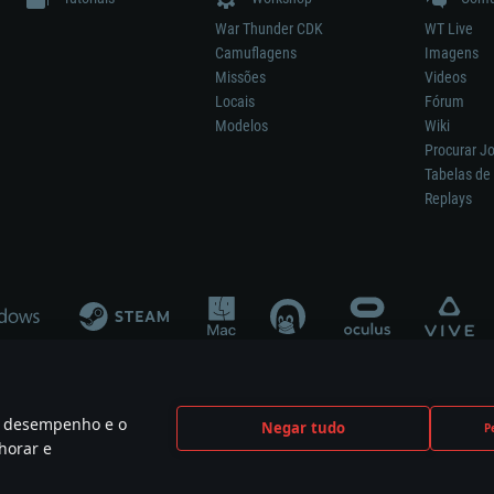
War Thunder CDK
WT Live
Camuflagens
Imagens
Missões
Videos
Locais
Fórum
Modelos
Wiki
Procurar J
Tabelas de 
Replays
 o desempenho e o
Negar tudo
P
ão significa participação no desenvolvimento, patrocínio ou aval do respetivo co
horar e
mes are the property of their respective owners.
Política de Privacidade