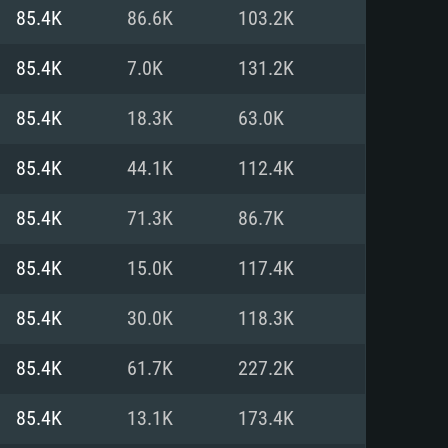
85.4K
86.6K
103.2K
o
o
o
85.4K
7.0K
131.2K
85.4K
18.3K
63.0K
: Windows 10/11 (64 bit)
: Mac OS Big Sur 11.0 ou versão
: Ubuntu 20.04 64bit
85.4K
44.1K
112.4K
 Core i5, Ryzen 5 3600 ou
 Core i7
 i7 (Intel Xeon não suportado)
85.4K
71.3K
86.7K
85.4K
15.0K
117.4K
u mais
IDIA 1060 com os drivers mais
85.4K
30.0K
118.3K
ca com DirectX 11 ou superior;
deon Vega II ou superior com
s de 6 meses) / equivalentes
60 ou superior, Radeon RX 570
70) com os drivers mais
85.4K
61.7K
227.2K
is de 6 meses) com suporte
de banda larga.
85.4K
13.1K
173.4K
de banda larga.