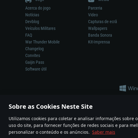
Acerca do jogo
Parceria
Notícias
Video
Devblog
Capturas de ecrã
Veículos Militares
Wallpapers
FAQ
Banda Sonora
War Thunder Mobile
Kit-Imprensa
Changelog
Convites
Gaijin Pass
Software útil
Sobre as Cookies Neste Site
Utilizamos cookies para coletar e analisar informações sobre
A reprodução de qualquer sistema de armas ou veículo neste jogo n
uso do site, para fornecer funções de redes sociais e para mel
© 2011—2026 Gaijin Games Kft. All trademarks, logos and brand na
personalizar o conteúdo e os anúncios.
Saber mais
Termos e condições
Termos de Serviço