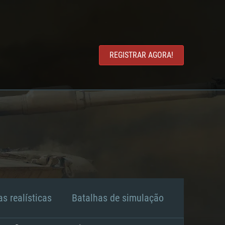
REGISTRAR AGORA!
s realísticas
Batalhas de simulação