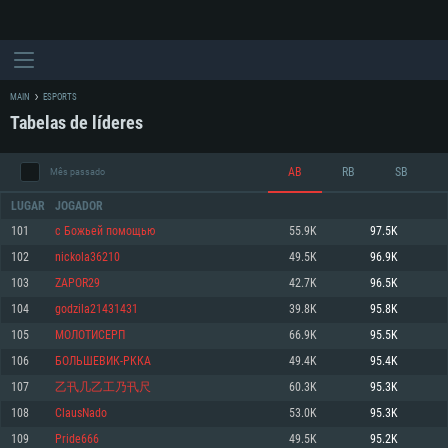
MAIN
ESPORTS
Tabelas de líderes
AB
RB
SB
Mês passado
LUGAR
JOGADOR
101
c Бoжьeй пoмoщью
55.9K
97.5K
102
nickola36210
49.5K
96.9K
REQUERIMENTOS DE SISTEMA
103
ZAPOR29
42.7K
96.5K
104
godzila21431431
39.8K
95.8K
PC
MAC
105
МОЛОТИСЕРП
66.9K
95.5K
Linux
106
БОЛЬШЕВИК-РККА
49.4K
95.4K
Mínimo
Mínimo
Mínimo
107
乙卂几乙工乃卂尺
60.3K
95.3K
Sistema Operativo: Windows 10 (64 bit)
Sistema Operativo: Mac OS Big Sur 11.0 ou versão mais recente
Sistema Operativo: Distribuições mais modernas do Linux de 64bit
108
ClausNado
53.0K
95.3K
109
Pride666
49.5K
95.2K
Processador: Dual-Core 2.2 GHz
Processador: Core i5 2.2GHz mínimo (Intel Xeon não suportado)
Processador: Dual-Core 2.4 GHz