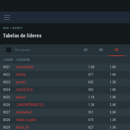
MAIN
ESPORTS
Tabelas de líderes
AB
RB
SB
Mês passado
LUGAR
JOGADOR
8021
chichnia882
1.0K
1.8K
8022
lilAndy
677
1.6K
REQUERIMENTOS DE SISTEMA
8023
gendo1
632
1.2K
8024
合欢宗宗主
592
1.0K
PC
MAC
8025
warjuri
1.1K
1.9K
Linux
8026
_DEATHSTROKE123_
1.3K
2.4K
Mínimo
Mínimo
Mínimo
8027
doublefire2
931
3.0K
Sistema Operativo: Windows 10 (64 bit)
Sistema Operativo: Mac OS Big Sur 11.0 ou versão mais recente
Sistema Operativo: Distribuições mais modernas do Linux de 64bit
8028
mahdi_b_gollo
675
1.3K
8029
Baton_PL
627
1.3K
Processador: Dual-Core 2.2 GHz
Processador: Core i5 2.2GHz mínimo (Intel Xeon não suportado)
Processador: Dual-Core 2.4 GHz