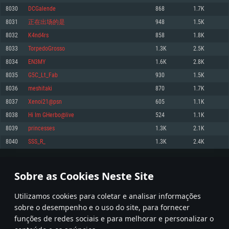
8030
DCGalende
868
1.7K
Memória: 4GB
Memória: 6 GB
Memória: 4 GB
8031
正在出场的是
948
1.5K
Placa Gráfica: Placa com DirectX 11: AMD Radeon 77XX / NVIDIA GeForce
Placa Gráfica: Intel Iris Pro 5200 (Mac), equivalentes AMD/Nvidia para Mac.
Placa Gráfica: NVIDIA 660 com os drivers mais recentes (não mais de 6
GTX 660. Resolução mínima suportada: 720p
Resolução mínima suportada: 720p com suporte Metal.
meses) / equivalentes AMD com os drivers mais recentes com suporte
8032
K4nd4rs
858
1.8K
Vulkan (não mais de 6 meses); Resolução mínima suportada: 720p.
Network: Internet de banda larga.
Network: Internet de banda larga.
8033
TorpedoGrosso
1.3K
2.5K
Network: Internet de banda larga.
Disco: 23,1 GB
Disco: 21,5 GB
8034
EN3MY
1.6K
2.8K
Disco: 21,5 GB
8035
G5C_Lt_Fab
930
1.5K
Recomendado
Recomendado
Recomendado
8036
meshitaki
870
1.7K
Sistema Operativo: Windows 10/11 (64 bit)
Sistema Operativo: Mac OS Big Sur 11.0 ou versão mais recente
Sistema Operativo: Ubuntu 20.04 64bit
8037
Xenoi21@psn
605
1.1K
Processador: Intel Core i5, Ryzen 5 3600 ou superior
Processador: Core i7 (Intel Xeon não suportado)
8038
Hi Im GHerbo@live
524
1.1K
Processador: Intel Core i7
Memória: 16 GB ou mais
Memória: 8 GB
8039
princesses
1.3K
2.1K
Memória: 16 GB
Placa Gráfica: Placa com DirectX 11 ou superior; Nvidia GeForce 1060 ou
Placa Gráfica: Radeon Vega II ou superior com suporte Metal.
8040
SSS_R_
1.3K
2.4K
superior, Radeon RX 570 ou superior
Placa Gráfica: NVIDIA 1060 com os drivers mais recentes (não mais de 6
Network: Internet de banda larga.
meses) / equivalentes AMD (Radeon RX 570) com os drivers mais recentes
Network: Internet de banda larga.
(não mais de 6 meses) com suporte Vulkan.
Disco: 60,2 GB
401
402
403
502
Disco: 75,9 GB
Network: Internet de banda larga.
Sobre as Cookies Neste Site
Disco: 60,2 GB
* Tabela atualiza uma vez por dia
Utilizamos cookies para coletar e analisar informações
sobre o desempenho e o uso do site, para fornecer
funções de redes sociais e para melhorar e personalizar o