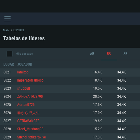
MAIN
ESPORTS
Tabelas de líderes
AB
RB
SB
Mês passado
LUGAR
JOGADOR
8021
IamRob
16.4K
34.4K
8022
ImperatorFurioso
18.4K
34.4K
REQUERIMENTOS DE SISTEMA
8023
snupbull
19.5K
34.4K
8024
ZANOZA_RUS790
20.5K
34.4K
PC
MAC
8025
Adrian0726
17.6K
34.4K
Linux
8026
春から浪人生
17.0K
34.4K
Mínimo
Mínimo
Mínimo
8027
OSTRAVAKCZE
19.6K
34.4K
Sistema Operativo: Windows 10 (64 bit)
Sistema Operativo: Mac OS Big Sur 11.0 ou versão mais recente
Sistema Operativo: Distribuições mais modernas do Linux de 64bit
8028
Steel_Mustang98
15.2K
34.4K
8029
Sukhoi striker@live
17.3K
34.4K
Processador: Dual-Core 2.2 GHz
Processador: Core i5 2.2GHz mínimo (Intel Xeon não suportado)
Processador: Dual-Core 2.4 GHz