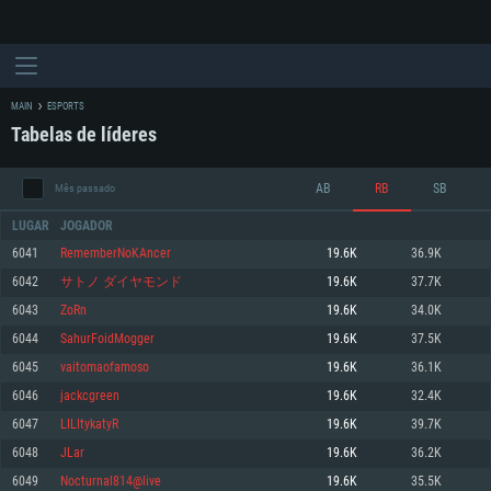
MAIN
ESPORTS
Tabelas de líderes
AB
RB
SB
Mês passado
LUGAR
JOGADOR
6041
RememberNoKAncer
19.6K
36.9K
6042
サトノ ダイヤモンド
19.6K
37.7K
REQUERIMENTOS DE SISTEMA
6043
ZoRn
19.6K
34.0K
6044
SahurFoidMogger
19.6K
37.5K
PC
MAC
6045
vaitomaofamoso
19.6K
36.1K
Linux
6046
jackcgreen
19.6K
32.4K
Mínimo
Mínimo
Mínimo
6047
LILItykatyR
19.6K
39.7K
Sistema Operativo: Windows 10 (64 bit)
Sistema Operativo: Mac OS Big Sur 11.0 ou versão mais recente
Sistema Operativo: Distribuições mais modernas do Linux de 64bit
6048
JLar
19.6K
36.2K
6049
Nocturnal814@live
19.6K
35.5K
Processador: Dual-Core 2.2 GHz
Processador: Core i5 2.2GHz mínimo (Intel Xeon não suportado)
Processador: Dual-Core 2.4 GHz