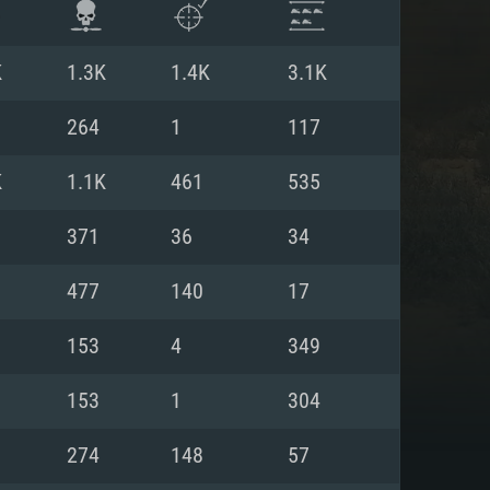
K
1.3K
1.4K
3.1K
264
1
117
K
1.1K
461
535
371
36
34
477
140
17
153
4
349
ISTEMA
153
1
304
274
148
57
Linux