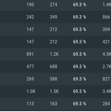
190
274
69.3 %
1.4
Recomendad
Recomendad
Recomendad
242
349
69.3 %
866
147
212
69.3 %
304
64 bit)
ur 11.0 ou versão
es mais modernas
Sistema Operativo
Sistema Operativo
Sistema Operativo
mais recente
147
212
69.3 %
421
Processador: Intel
Processador: Intel
nimo (Intel Xeon
superior
Processador: Core
891
1.2K
69.3 %
4.5
Memória: 16 GB
477
688
69.3 %
2.7
Memória: 16 GB o
Memória: 8 GB
tX 11: AMD Radeon
Placa Gráfica: NV
269
388
69.3 %
827
. Resolução
s drivers mais
Placa Gráfica: Pla
Placa Gráfica: Ra
recentes (não mai
 (Mac),
/ equivalentes
Nvidia GeForce 10
suporte Metal.
AMD (Radeon RX 5
1.0K
1.5K
69.3 %
3.4
Mac. Resolução
tes com suporte
ou superior
recentes (não ma
.
Network: Internet 
porte Metal.
Resolução mínima
Vulkan.
113
163
69.3 %
284
Network: Internet 