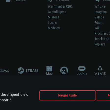
War Thunder CDK
WT Live
Camuflagens
Imagens
Missões
Videos
Locais
Fórum
Modelos
Wiki
Procurar J
Tabelas de 
Replays
 o desempenho e o
Negar tudo
P
ão significa participação no desenvolvimento, patrocínio ou aval do respetivo co
horar e
mes are the property of their respective owners.
Política de Privacidade