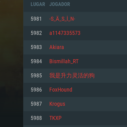
LUGAR
JOGADOR
5981
-S_Ä_S_İ_N-
5982
a1147335573
5983
Akiara
5984
Bismillah_RT
5985
我是升力灵活的狗
5986
FoxHound
REQUE
5987
Krogus
5988
TKXP
PC