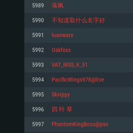
5989
落枫
Mínimo
Mínimo
Mínimo
5990
不知道取什么名字好
5991
luanwarx
Sistema Operativo: Windows 10 (
Sistema Operativo: Mac OS Big S
Sistema Operativo: Distribuiçõ
mais recente
do Linux de 64bit
5992
Oakfoxx
Processador: Dual-Core 2.2 GHz
Processador: Core i5 2.2GHz mí
Processador: Dual-Core 2.4 GHz
5993
VAT_IRSS_K_51
Memória: 4GB
não suportado)
5994
PacificWings978@live
Memória: 4 GB
Placa Gráfica: Placa com Direc
Memória: 6 GB
5995
Skvippy
77XX / NVIDIA GeForce GTX 660
Placa Gráfica: NVIDIA 660 com o
mínima suportada: 720p
Placa Gráfica: Intel Iris Pro 5200
recentes (não mais de 6 meses) 
5996
四 叶 草
equivalentes AMD/Nvidia para 
AMD com os drivers mais recen
Network: Internet de banda larga
mínima suportada: 720p com su
Vulkan (não mais de 6 meses); 
5997
PhantomKingBoss@psn