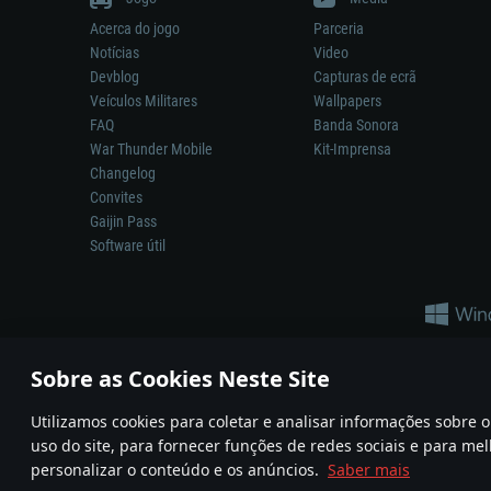
Acerca do jogo
Parceria
Notícias
Video
Devblog
Capturas de ecrã
Veículos Militares
Wallpapers
FAQ
Banda Sonora
War Thunder Mobile
Kit-Imprensa
Changelog
Convites
Gaijin Pass
Software útil
Sobre as Cookies Neste Site
Utilizamos cookies para coletar e analisar informações sobre
A reprodução de qualquer sistema de armas ou veículo neste jogo n
uso do site, para fornecer funções de redes sociais e para mel
© 2011—2026 Gaijin Games Kft. All trademarks, logos and brand na
personalizar o conteúdo e os anúncios.
Saber mais
Termos e condições
Termos de Serviço