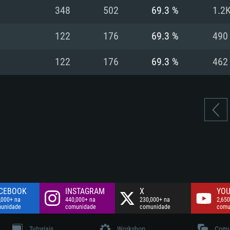
Disco: 60,2 GB
348
502
69.3 %
1.2
.
Network: Internet 
Disco: 75,9 GB
.
122
176
69.3 %
490
Disco: 60,2 GB
122
176
69.3 %
462
CEBOOK
INSTAGRAM
X
YOU
,000+ na
440,000+ na
230,000+ na
2,650
unidade
comunidade
comunidade
comu
Tutoriais
Workshop
Comu