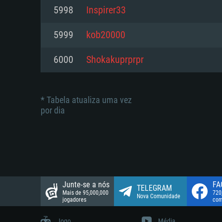
suportada: 720p.
Disco: 23,1 GB
5998
Inspirer33
Network: Internet de banda larga
Network: Internet de banda larga
5999
kob20000
Disco: 21,5 GB
Disco: 21,5 GB
6000
Shokakuprprpr
* Tabela atualiza uma vez
por dia
Junte-se a nós
FA
TELEGRAM
Mais de 95,000,000
720
Nova Comunidade
jogadores
com
Jogo
Média