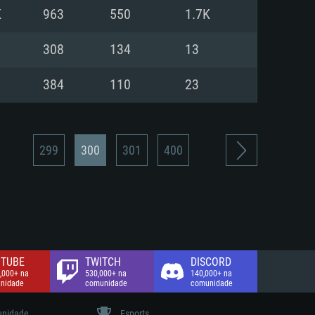
K
963
550
1.7K
de banda larga.
308
134
13
384
110
23
299
300
301
400
TUBE
TWITCH
DISCORD
,000+ na
530,000+ na
140,000+ na
nidade
comunidade
comunidade
nidade
Esports