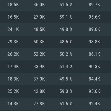
18.5K
36.0K
51.5 %
89.7K
Recomendad
Recomendad
Recomendad
16.5K
27.9K
59.1 %
95.6K
24.1K
48.5K
49.8 %
89.6K
64 bit)
ur 11.0 ou versão
es mais modernas
Sistema Operativo
Sistema Operativo
Sistema Operativo
mais recente
29.3K
60.3K
48.6 %
98.8K
Processador: Intel
Processador: Intel
nimo (Intel Xeon
superior
Processador: Core
26.2K
52.2K
50.2 %
86.1K
Memória: 16 GB
17.4K
33.9K
51.4 %
90.3K
Memória: 16 GB o
Memória: 8 GB
tX 11: AMD Radeon
Placa Gráfica: NV
18.3K
37.0K
49.5 %
84.4K
. Resolução
s drivers mais
Placa Gráfica: Pla
Placa Gráfica: Ra
recentes (não mai
 (Mac),
/ equivalentes
Nvidia GeForce 10
suporte Metal.
AMD (Radeon RX 5
25.2K
42.8K
59.0 %
95.6K
Mac. Resolução
tes com suporte
ou superior
recentes (não ma
.
Network: Internet 
porte Metal.
Resolução mínima
Vulkan.
14.3K
27.8K
51.6 %
92.4K
Network: Internet 