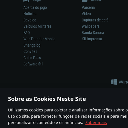
Acerca do jogo
Parceria
Notícias
Video
Devblog
Capturas de ecrã
Veículos Militares
Wallpapers
FAQ
Banda Sonora
War Thunder Mobile
Kit-Imprensa
Changelog
Convites
Gaijin Pass
Software útil
Sobre as Cookies Neste Site
Utilizamos cookies para coletar e analisar informações sobre
A reprodução de qualquer sistema de armas ou veículo neste jogo n
uso do site, para fornecer funções de redes sociais e para mel
© 2011—2026 Gaijin Games Kft. All trademarks, logos and brand na
personalizar o conteúdo e os anúncios.
Saber mais
Termos e condições
Termos de Serviço