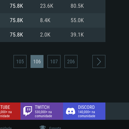
75.8K
23.6K
80.5K
de banda larga.
75.8K
8.4K
55.0K
75.8K
2.0K
39.1K
105
106
107
206
TUBE
TWITCH
DISCORD
,000+ na
530,000+ na
140,000+ na
nidade
comunidade
comunidade
nidade
Esports