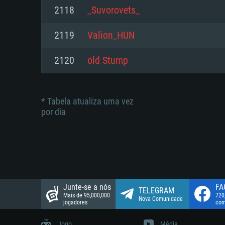
suportada: 720p.
Disco: 23,1 GB
2118
_Suvorovets_
Network: Internet de banda larga
Network: Internet de banda larga
2119
Valion_HUN
Disco: 21,5 GB
Disco: 21,5 GB
2120
old Stump
* Tabela atualiza uma vez
por dia
Junte-se a nós
FA
TELEGRAM
Mais de 95,000,000
720
Nova Comunidade
jogadores
com
Jogo
Média