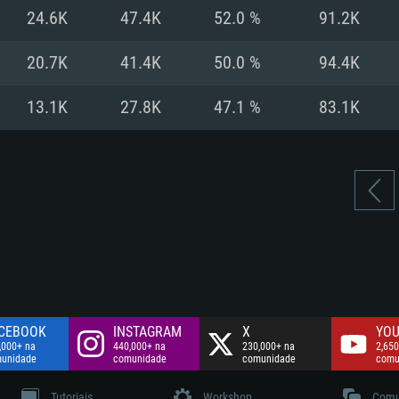
Disco: 60,2 GB
24.6K
47.4K
52.0 %
91.2K
.
Network: Internet 
Disco: 75,9 GB
.
20.7K
41.4K
50.0 %
94.4K
Disco: 60,2 GB
13.1K
27.8K
47.1 %
83.1K
CEBOOK
INSTAGRAM
X
YOU
,000+ na
440,000+ na
230,000+ na
2,650
unidade
comunidade
comunidade
comu
Tutoriais
Workshop
Comu