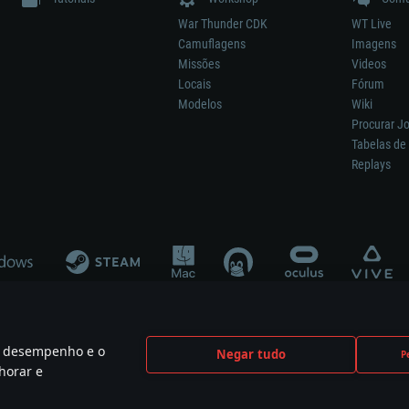
War Thunder CDK
WT Live
Camuflagens
Imagens
Missões
Videos
Locais
Fórum
Modelos
Wiki
Procurar J
Tabelas de 
Replays
 o desempenho e o
Negar tudo
P
ão significa participação no desenvolvimento, patrocínio ou aval do respetivo co
horar e
mes are the property of their respective owners.
Política de Privacidade