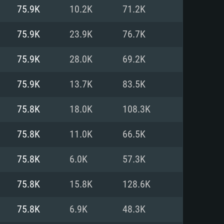
75.9K
10.2K
71.2K
o
o
o
75.9K
23.9K
76.7K
75.9K
28.0K
69.2K
: Windows 10/11 (64 bit)
: Mac OS Big Sur 11.0 ou versão
: Ubuntu 20.04 64bit
75.9K
13.7K
83.5K
 Core i5, Ryzen 5 3600 ou
 Core i7
 i7 (Intel Xeon não suportado)
75.8K
18.0K
108.3K
75.8K
11.0K
66.5K
u mais
IDIA 1060 com os drivers mais
75.8K
6.0K
57.3K
ca com DirectX 11 ou superior;
deon Vega II ou superior com
s de 6 meses) / equivalentes
60 ou superior, Radeon RX 570
70) com os drivers mais
75.8K
15.8K
128.6K
is de 6 meses) com suporte
de banda larga.
75.8K
6.9K
48.3K
de banda larga.