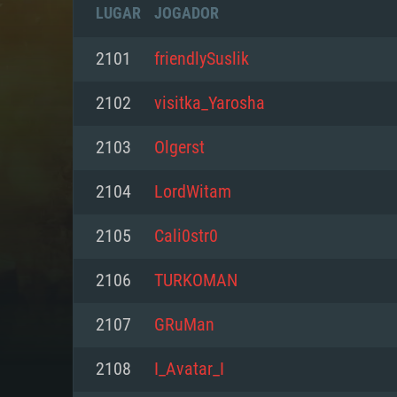
LUGAR
JOGADOR
2101
friendlySuslik
2102
visitka_Yarosha
2103
Olgerst
2104
LordWitam
2105
Cali0str0
2106
TURKOMAN
REQUE
2107
GRuMan
2108
I_Avatar_I
PC