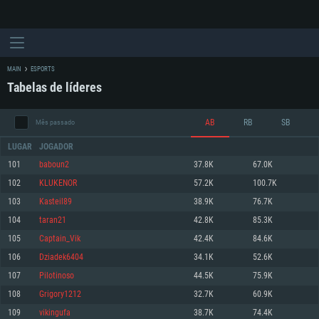
MAIN
ESPORTS
Tabelas de líderes
AB
RB
SB
Mês passado
LUGAR
JOGADOR
101
baboun2
37.8K
67.0K
102
KLUKENOR
57.2K
100.7K
REQUERIMENTOS DE SISTEMA
103
Kasteil89
38.9K
76.7K
104
taran21
42.8K
85.3K
PC
MAC
105
Captain_Vik
42.4K
84.6K
Linux
106
Dziadek6404
34.1K
52.6K
Mínimo
Mínimo
Mínimo
107
Pilotinoso
44.5K
75.9K
Sistema Operativo: Windows 10 (64 bit)
Sistema Operativo: Mac OS Big Sur 11.0 ou versão mais recente
Sistema Operativo: Distribuições mais modernas do Linux de 64bit
108
Grigory1212
32.7K
60.9K
109
vikingufa
38.7K
74.4K
Processador: Dual-Core 2.2 GHz
Processador: Core i5 2.2GHz mínimo (Intel Xeon não suportado)
Processador: Dual-Core 2.4 GHz