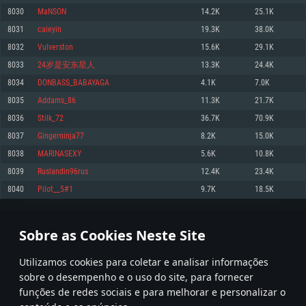
8030
MaNSON
14.2K
25.1K
Memória: 4GB
Memória: 6 GB
Memória: 4 GB
8031
caieyin
19.3K
38.0K
Placa Gráfica: Placa com DirectX 11: AMD Radeon 77XX / NVIDIA GeForce
Placa Gráfica: Intel Iris Pro 5200 (Mac), equivalentes AMD/Nvidia para Mac.
Placa Gráfica: NVIDIA 660 com os drivers mais recentes (não mais de 6
GTX 660. Resolução mínima suportada: 720p
Resolução mínima suportada: 720p com suporte Metal.
meses) / equivalentes AMD com os drivers mais recentes com suporte
8032
Vulverston
15.6K
29.1K
Vulkan (não mais de 6 meses); Resolução mínima suportada: 720p.
Network: Internet de banda larga.
Network: Internet de banda larga.
8033
24岁是安东星人
13.3K
24.4K
Network: Internet de banda larga.
Disco: 23,1 GB
Disco: 21,5 GB
8034
DONBASS_BABAYAGA
4.1K
7.0K
Disco: 21,5 GB
8035
Addams_86
11.3K
21.7K
Recomendado
Recomendado
Recomendado
8036
Stilk_72
36.7K
70.9K
Sistema Operativo: Windows 10/11 (64 bit)
Sistema Operativo: Mac OS Big Sur 11.0 ou versão mais recente
Sistema Operativo: Ubuntu 20.04 64bit
8037
Gingerninja77
8.2K
15.0K
Processador: Intel Core i5, Ryzen 5 3600 ou superior
Processador: Core i7 (Intel Xeon não suportado)
8038
MARINASEXY
5.6K
10.8K
Processador: Intel Core i7
Memória: 16 GB ou mais
Memória: 8 GB
8039
Ruslandin96rus
12.4K
23.4K
Memória: 16 GB
Placa Gráfica: Placa com DirectX 11 ou superior; Nvidia GeForce 1060 ou
Placa Gráfica: Radeon Vega II ou superior com suporte Metal.
8040
Pilot__5#1
9.7K
18.5K
superior, Radeon RX 570 ou superior
Placa Gráfica: NVIDIA 1060 com os drivers mais recentes (não mais de 6
Network: Internet de banda larga.
meses) / equivalentes AMD (Radeon RX 570) com os drivers mais recentes
Network: Internet de banda larga.
(não mais de 6 meses) com suporte Vulkan.
Disco: 60,2 GB
401
402
403
502
Disco: 75,9 GB
Network: Internet de banda larga.
Sobre as Cookies Neste Site
Disco: 60,2 GB
* Tabela atualiza uma vez por dia
Utilizamos cookies para coletar e analisar informações
sobre o desempenho e o uso do site, para fornecer
funções de redes sociais e para melhorar e personalizar o