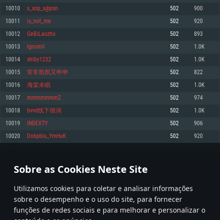
10010
x_xop_x@psn
502
900
Memória: 4GB
Memória: 6 GB
Memória: 4 GB
10011
is_not_me
502
920
Placa Gráfica: Placa com DirectX 11: AMD Radeon 77XX / NVIDIA GeForce
Placa Gráfica: Intel Iris Pro 5200 (Mac), equivalentes AMD/Nvidia para Mac.
Placa Gráfica: NVIDIA 660 com os drivers mais recentes (não mais de 6
GTX 660. Resolução mínima suportada: 720p
Resolução mínima suportada: 720p com suporte Metal.
meses) / equivalentes AMD com os drivers mais recentes com suporte
10012
GeBiLaozhu
502
893
Vulkan (não mais de 6 meses); Resolução mínima suportada: 720p.
Network: Internet de banda larga.
Network: Internet de banda larga.
10013
Ignomil
502
1.0K
Network: Internet de banda larga.
Disco: 23,1 GB
Disco: 21,5 GB
10014
shiby1232
502
1.0K
Disco: 21,5 GB
10015
常常凯凯又申申
502
822
Recomendado
Recomendado
Recomendado
10016
海棠未眠
502
1.0K
Sistema Operativo: Windows 10/11 (64 bit)
Sistema Operativo: Mac OS Big Sur 11.0 ou versão mais recente
Sistema Operativo: Ubuntu 20.04 64bit
10017
mmmmmmmZ
502
974
Processador: Intel Core i5, Ryzen 5 3600 ou superior
Processador: Core i7 (Intel Xeon não suportado)
10018
bvvd线下很润
502
1.0K
Processador: Intel Core i7
Memória: 16 GB ou mais
Memória: 8 GB
10019
INDEXTY
502
906
Memória: 16 GB
Placa Gráfica: Placa com DirectX 11 ou superior; Nvidia GeForce 1060 ou
Placa Gráfica: Radeon Vega II ou superior com suporte Metal.
10020
Do6pblu_YmHuK
502
920
superior, Radeon RX 570 ou superior
Placa Gráfica: NVIDIA 1060 com os drivers mais recentes (não mais de 6
Network: Internet de banda larga.
meses) / equivalentes AMD (Radeon RX 570) com os drivers mais recentes
Network: Internet de banda larga.
(não mais de 6 meses) com suporte Vulkan.
Disco: 60,2 GB
500
501
502
601
Disco: 75,9 GB
Network: Internet de banda larga.
Sobre as Cookies Neste Site
Disco: 60,2 GB
* Tabela atualiza uma vez por dia
Utilizamos cookies para coletar e analisar informações
sobre o desempenho e o uso do site, para fornecer
funções de redes sociais e para melhorar e personalizar o