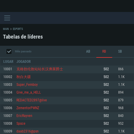
MAIN
ESPORTS
Tabelas de líderes
AB
RB
SB
Mês passado
LUGAR
JOGADOR
10001
克格勃伦敦站站长汉弗莱爵士
502
866
10002
秋白大疆
502
1.1K
REQUERIMENTOS DE SISTEMA
10003
Super_Femboy
502
1.1K
10004
Give_me_a_HELL
502
894
PC
MAC
10005
REDACTED2897@live
502
879
Linux
10006
ZementorPWNZ
502
968
Mínimo
Mínimo
Mínimo
10007
EricRayven
502
840
Sistema Operativo: Windows 10 (64 bit)
Sistema Operativo: Mac OS Big Sur 11.0 ou versão mais recente
Sistema Operativo: Distribuições mais modernas do Linux de 64bit
10008
Spαce
502
952
10009
daab2316@psn
502
1.1K
Processador: Dual-Core 2.2 GHz
Processador: Core i5 2.2GHz mínimo (Intel Xeon não suportado)
Processador: Dual-Core 2.4 GHz