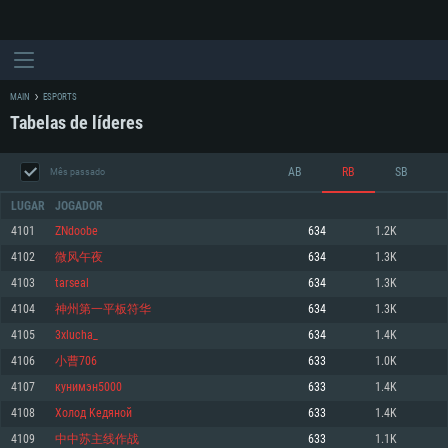
MAIN
ESPORTS
Tabelas de líderes
AB
RB
SB
Mês passado
LUGAR
JOGADOR
4101
ZNdoobe
634
1.2K
4102
微风午夜
634
1.3K
REQUERIMENTOS DE SISTEMA
4103
tarseal
634
1.3K
4104
神州第一平板符华
634
1.3K
PC
MAC
4105
3xlucha_
634
1.4K
Linux
4106
小曹706
633
1.0K
Mínimo
Mínimo
Mínimo
4107
кунимэн5000
633
1.4K
Sistema Operativo: Windows 10 (64 bit)
Sistema Operativo: Mac OS Big Sur 11.0 ou versão mais recente
Sistema Operativo: Distribuições mais modernas do Linux de 64bit
4108
Холод Kедяной
633
1.4K
4109
中中苏主线作战
633
1.1K
Processador: Dual-Core 2.2 GHz
Processador: Core i5 2.2GHz mínimo (Intel Xeon não suportado)
Processador: Dual-Core 2.4 GHz