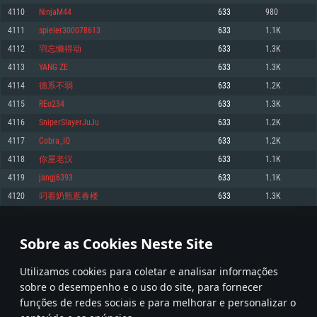
4110
NinjaM44
633
980
Memória: 4GB
Memória: 6 GB
Memória: 4 GB
4111
spieler300078613
633
1.1K
Placa Gráfica: Placa com DirectX 11: AMD Radeon 77XX / NVIDIA GeForce
Placa Gráfica: Intel Iris Pro 5200 (Mac), equivalentes AMD/Nvidia para Mac.
Placa Gráfica: NVIDIA 660 com os drivers mais recentes (não mais de 6
GTX 660. Resolução mínima suportada: 720p
Resolução mínima suportada: 720p com suporte Metal.
meses) / equivalentes AMD com os drivers mais recentes com suporte
4112
羽忘懒得动
633
1.3K
Vulkan (não mais de 6 meses); Resolução mínima suportada: 720p.
Network: Internet de banda larga.
Network: Internet de banda larga.
4113
YANG ZE
633
1.3K
Network: Internet de banda larga.
Disco: 23,1 GB
Disco: 21,5 GB
4114
德系不弱
633
1.2K
Disco: 21,5 GB
4115
REo234
633
1.3K
Recomendado
Recomendado
Recomendado
4116
SniperSlayerJuJu
633
1.2K
Sistema Operativo: Windows 10/11 (64 bit)
Sistema Operativo: Mac OS Big Sur 11.0 ou versão mais recente
Sistema Operativo: Ubuntu 20.04 64bit
4117
Cobra_IQ
633
1.2K
Processador: Intel Core i5, Ryzen 5 3600 ou superior
Processador: Core i7 (Intel Xeon não suportado)
4118
你屋老汉
633
1.1K
Processador: Intel Core i7
Memória: 16 GB ou mais
Memória: 8 GB
4119
jangj6393
633
1.1K
Memória: 16 GB
Placa Gráfica: Placa com DirectX 11 ou superior; Nvidia GeForce 1060 ou
Placa Gráfica: Radeon Vega II ou superior com suporte Metal.
4120
叼着奶瓶逛春楼
633
1.3K
superior, Radeon RX 570 ou superior
Placa Gráfica: NVIDIA 1060 com os drivers mais recentes (não mais de 6
Network: Internet de banda larga.
meses) / equivalentes AMD (Radeon RX 570) com os drivers mais recentes
Network: Internet de banda larga.
(não mais de 6 meses) com suporte Vulkan.
Disco: 60,2 GB
205
206
207
306
Disco: 75,9 GB
Network: Internet de banda larga.
Sobre as Cookies Neste Site
Disco: 60,2 GB
* Tabela atualiza uma vez por dia
Utilizamos cookies para coletar e analisar informações
sobre o desempenho e o uso do site, para fornecer
funções de redes sociais e para melhorar e personalizar o