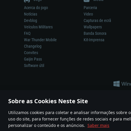
Acerca do jogo
Parceria
Notícias
Video
Devblog
Capturas de ecrã
Veículos Militares
Wallpapers
FAQ
Banda Sonora
War Thunder Mobile
Kit-Imprensa
Changelog
Convites
Gaijin Pass
Software útil
Sobre as Cookies Neste Site
Utilizamos cookies para coletar e analisar informações sobre
A reprodução de qualquer sistema de armas ou veículo neste jogo n
uso do site, para fornecer funções de redes sociais e para mel
© 2011—2026 Gaijin Games Kft. All trademarks, logos and brand na
personalizar o conteúdo e os anúncios.
Saber mais
Termos e condições
Termos de Serviço