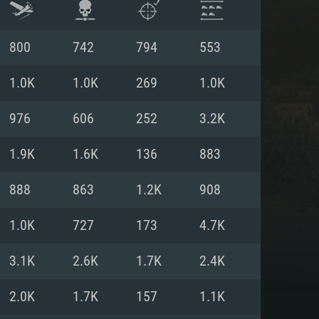
800
742
794
553
1.0K
1.0K
269
1.0K
976
606
252
3.2K
1.9K
1.6K
136
883
888
863
1.2K
908
1.0K
727
173
4.7K
ISTEMA
3.1K
2.6K
1.7K
2.4K
2.0K
1.7K
157
1.1K
Linux