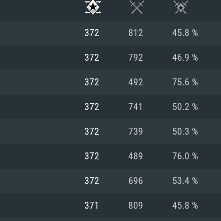
372
812
45.8 %
372
792
46.9 %
372
492
75.6 %
372
741
50.2 %
372
739
50.3 %
372
489
76.0 %
RIMENTOS DE S
372
696
53.4 %
371
809
45.8 %
MAC