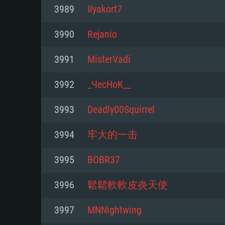
3989
Ilyakort7
Mínimo
Mínimo
Mínimo
3990
Rejanio
3991
MisterVadi
Sistema Operativo: Windows 10 (
Sistema Operativo: Mac OS Big S
Sistema Operativo: Distribuiçõ
mais recente
do Linux de 64bit
3992
_ЧecHoK__
Processador: Dual-Core 2.2 GHz
Processador: Core i5 2.2GHz mí
Processador: Dual-Core 2.4 GHz
3993
Deadly00Squirrel
Memória: 4GB
não suportado)
3994
牢大的一击
Memória: 4 GB
Placa Gráfica: Placa com Direc
Memória: 6 GB
3995
BOBR37
77XX / NVIDIA GeForce GTX 660
Placa Gráfica: NVIDIA 660 com o
mínima suportada: 720p
Placa Gráfica: Intel Iris Pro 5200
recentes (não mais de 6 meses) 
3996
鬆鬆軟軟皮炎天使
equivalentes AMD/Nvidia para 
AMD com os drivers mais recen
Network: Internet de banda larga
mínima suportada: 720p com su
Vulkan (não mais de 6 meses); 
3997
MNNightwing