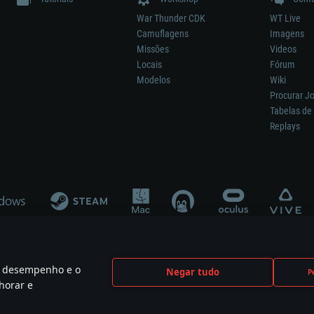
War Thunder CDK
WT Live
Camuflagens
Imagens
Missões
Videos
Locais
Fórum
Modelos
Wiki
Procurar J
Tabelas de 
Replays
 o desempenho e o
Negar tudo
P
ão significa participação no desenvolvimento, patrocínio ou aval do respetivo co
horar e
mes are the property of their respective owners.
Política de Privacidade