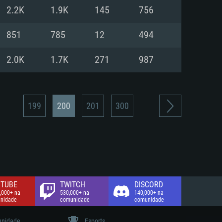
2.2K
1.9K
145
756
de banda larga.
851
785
12
494
2.0K
1.7K
271
987
199
200
201
300
TUBE
TWITCH
DISCORD
,000+ na
530,000+ na
140,000+ na
nidade
comunidade
comunidade
nidade
Esports