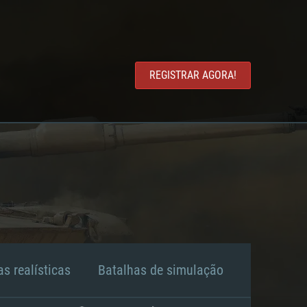
REGISTRAR AGORA!
s realísticas
Batalhas de simulação