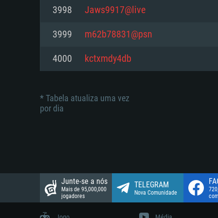
suportada: 720p.
Disco: 23,1 GB
3998
Jaws9917@live
Network: Internet de banda larga
Network: Internet de banda larga
3999
m62b78831@psn
Disco: 21,5 GB
Disco: 21,5 GB
4000
kctxmdy4db
* Tabela atualiza uma vez
por dia
Junte-se a nós
FA
TELEGRAM
Mais de 95,000,000
720
Nova Comunidade
jogadores
com
Jogo
Média