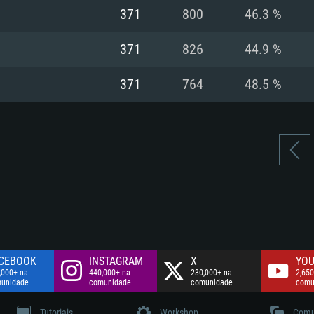
Disco: 60,2 GB
371
800
46.3 %
.
Network: Internet 
Disco: 75,9 GB
.
371
826
44.9 %
Disco: 60,2 GB
371
764
48.5 %
CEBOOK
INSTAGRAM
X
YOU
,000+ na
440,000+ na
230,000+ na
2,650
unidade
comunidade
comunidade
comu
Tutoriais
Workshop
Comu