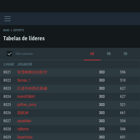
MAIN
ESPORTS
Tabelas de líderes
AB
RB
SB
Mês passado
LUGAR
JOGADOR
8021
张雪峰教你玩防空
303
596
8022
Spisse_1
303
510
REQUERIMENTOS DE SISTEMA
8023
行进中的西住真穗
303
627
8024
mahdiOMA1
303
627
PC
MAC
8025
götten_zorla
303
521
Linux
8026
我弑神
303
661
Mínimo
Mínimo
Mínimo
8027
sazabikai
303
554
Sistema Operativo: Windows 10 (64 bit)
Sistema Operativo: Mac OS Big Sur 11.0 ou versão mais recente
Sistema Operativo: Distribuições mais modernas do Linux de 64bit
8028
rqRoma
303
546
8029
Supertubs
303
601
Processador: Dual-Core 2.2 GHz
Processador: Core i5 2.2GHz mínimo (Intel Xeon não suportado)
Processador: Dual-Core 2.4 GHz