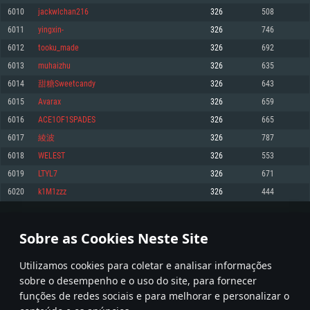
6010
jackwlchan216
326
508
Memória: 4GB
Memória: 6 GB
Memória: 4 GB
6011
yingxin-
326
746
Placa Gráfica: Placa com DirectX 11: AMD Radeon 77XX / NVIDIA GeForce
Placa Gráfica: Intel Iris Pro 5200 (Mac), equivalentes AMD/Nvidia para Mac.
Placa Gráfica: NVIDIA 660 com os drivers mais recentes (não mais de 6
GTX 660. Resolução mínima suportada: 720p
Resolução mínima suportada: 720p com suporte Metal.
meses) / equivalentes AMD com os drivers mais recentes com suporte
6012
tooku_made
326
692
Vulkan (não mais de 6 meses); Resolução mínima suportada: 720p.
Network: Internet de banda larga.
Network: Internet de banda larga.
6013
muhaizhu
326
635
Network: Internet de banda larga.
Disco: 23,1 GB
Disco: 21,5 GB
6014
甜糖Sweetcandy
326
643
Disco: 21,5 GB
6015
Avarax
326
659
Recomendado
Recomendado
Recomendado
6016
ACE1OF1SPADES
326
665
Sistema Operativo: Windows 10/11 (64 bit)
Sistema Operativo: Mac OS Big Sur 11.0 ou versão mais recente
Sistema Operativo: Ubuntu 20.04 64bit
6017
綾波
326
787
Processador: Intel Core i5, Ryzen 5 3600 ou superior
Processador: Core i7 (Intel Xeon não suportado)
6018
WELEST
326
553
Processador: Intel Core i7
Memória: 16 GB ou mais
Memória: 8 GB
6019
LTYL7
326
671
Memória: 16 GB
Placa Gráfica: Placa com DirectX 11 ou superior; Nvidia GeForce 1060 ou
Placa Gráfica: Radeon Vega II ou superior com suporte Metal.
6020
k1M1zzz
326
444
superior, Radeon RX 570 ou superior
Placa Gráfica: NVIDIA 1060 com os drivers mais recentes (não mais de 6
Network: Internet de banda larga.
meses) / equivalentes AMD (Radeon RX 570) com os drivers mais recentes
Network: Internet de banda larga.
(não mais de 6 meses) com suporte Vulkan.
Disco: 60,2 GB
300
301
302
401
Disco: 75,9 GB
Network: Internet de banda larga.
Sobre as Cookies Neste Site
Disco: 60,2 GB
* Tabela atualiza uma vez por dia
Utilizamos cookies para coletar e analisar informações
sobre o desempenho e o uso do site, para fornecer
funções de redes sociais e para melhorar e personalizar o