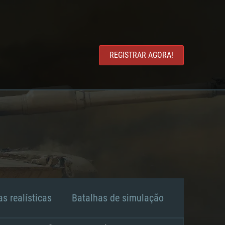
REGISTRAR AGORA!
s realísticas
Batalhas de simulação