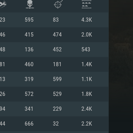
23
595
83
4.3K
46
415
474
2.0K
48
136
452
543
81
460
181
1.4K
13
319
599
1.1K
26
572
529
1.8K
ISTEMA
94
341
229
2.4K
44
666
32
2.2K
Linux