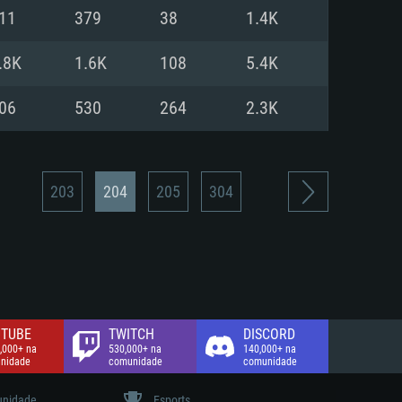
11
379
38
1.4K
de banda larga.
.8K
1.6K
108
5.4K
06
530
264
2.3K
203
204
205
304
TUBE
TWITCH
DISCORD
,000+ na
530,000+ na
140,000+ na
nidade
comunidade
comunidade
nidade
Esports