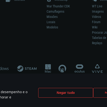
War Thunder CDK
WT Live
Camuflagens
Imagens
Missões
Videos
Locais
Fórum
Modelos
Wiki
Procurar J
Tabelas de 
Replays
 o desempenho e o
Negar tudo
P
ão significa participação no desenvolvimento, patrocínio ou aval do respetivo co
horar e
mes are the property of their respective owners.
Política de Privacidade