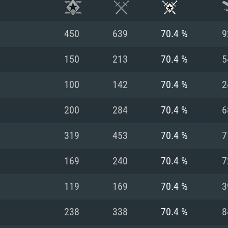
450
639
70.4 %
9
150
213
70.4 %
5
100
142
70.4 %
2
200
284
70.4 %
6
319
453
70.4 %
7
169
240
70.4 %
7
RIMENTOS DE S
119
169
70.4 %
3
238
338
70.4 %
8
MAC