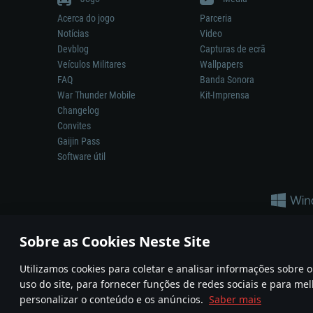
Acerca do jogo
Parceria
Notícias
Video
Devblog
Capturas de ecrã
Veículos Militares
Wallpapers
FAQ
Banda Sonora
War Thunder Mobile
Kit-Imprensa
Changelog
Convites
Gaijin Pass
Software útil
Sobre as Cookies Neste Site
Utilizamos cookies para coletar e analisar informações sobre
A reprodução de qualquer sistema de armas ou veículo neste jogo n
uso do site, para fornecer funções de redes sociais e para mel
© 2011—2026 Gaijin Games Kft. All trademarks, logos and brand na
personalizar o conteúdo e os anúncios.
Saber mais
Termos e condições
Termos de Serviço