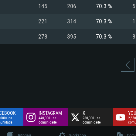
Disco: 60,2 GB
145
206
70.3 %
5
.
Network: Internet 
Disco: 75,9 GB
.
221
314
70.3 %
1
Disco: 60,2 GB
278
395
70.3 %
8
CEBOOK
INSTAGRAM
X
YOU
,000+ na
440,000+ na
230,000+ na
2,650
unidade
comunidade
comunidade
comu
Tutoriais
Workshop
Comu