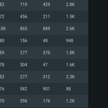
82
710
429
2.8K
o
o
o
72
456
211
1.5K
.0K
865
889
2.6K
: Windows 10/11 (64 bit)
: Mac OS Big Sur 11.0 ou versão
: Ubuntu 20.04 64bit
80
156
48
948
 Core i5, Ryzen 5 3600 ou
 Core i7
 i7 (Intel Xeon não suportado)
59
277
370
1.8K
78
304
47
1.6K
u mais
IDIA 1060 com os drivers mais
53
277
312
2.3K
ca com DirectX 11 ou superior;
deon Vega II ou superior com
s de 6 meses) / equivalentes
60 ou superior, Radeon RX 570
70) com os drivers mais
76
582
901
88
is de 6 meses) com suporte
de banda larga.
70
296
176
1.2K
de banda larga.