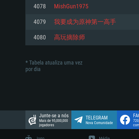
suportada: 720p.
Disco: 23,1 GB
4078
MishGun1975
Network: Internet de banda larga
Network: Internet de banda larga
4079
我要成为原神第一高手
Disco: 21,5 GB
Disco: 21,5 GB
4080
高玩摘除师
* Tabela atualiza uma vez
por dia
Junte-se a nós
FA
TELEGRAM
Mais de 95,000,000
720
Nova Comunidade
jogadores
com
Jogo
Média