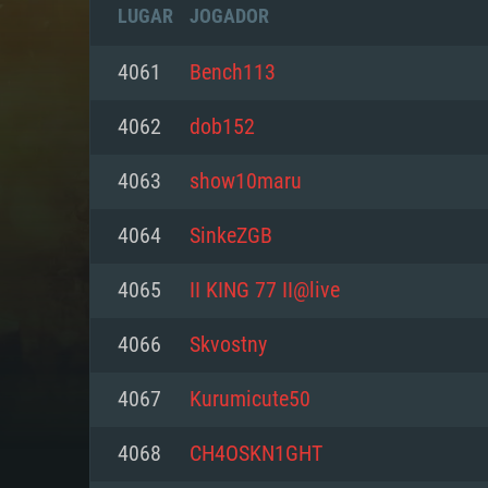
LUGAR
JOGADOR
4061
Bench113
4062
dob152
4063
show10maru
4064
SinkeZGB
4065
II KING 77 II@live
4066
Skvostny
REQUE
4067
Kurumicute50
4068
CH4OSKN1GHT
PC