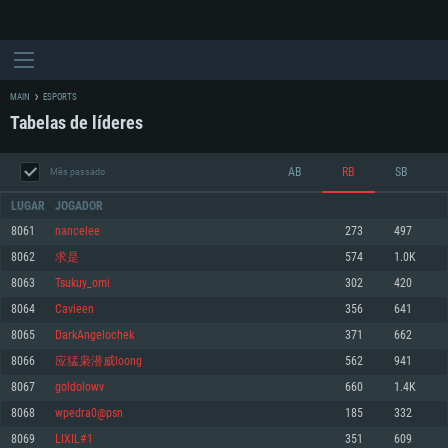
MAIN
ESPORTS
Tabelas de líderes
AB
RB
SB
Mês passado
LUGAR
JOGADOR
8061
nancelee
273
497
8062
求是
574
1.0K
REQUERIMENTOS DE SISTEMA
8063
Tsukuy_omi
302
420
8064
Cavieen
356
641
PC
MAC
8065
DarkAngelochek
371
662
Linux
8066
应猛枭潜威loong
562
941
Mínimo
Mínimo
Mínimo
8067
goldolowv
660
1.4K
Sistema Operativo: Windows 10 (64 bit)
Sistema Operativo: Mac OS Big Sur 11.0 ou versão mais recente
Sistema Operativo: Distribuições mais modernas do Linux de 64bit
8068
wpedra0@psn
185
332
8069
LIXIL#1
351
609
Processador: Dual-Core 2.2 GHz
Processador: Core i5 2.2GHz mínimo (Intel Xeon não suportado)
Processador: Dual-Core 2.4 GHz