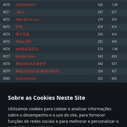
8070
CatObormot#1
536
1.0K
Memória: 4GB
Memória: 6 GB
Memória: 4 GB
8071
_NeLL_
457
877
Placa Gráfica: Placa com DirectX 11: AMD Radeon 77XX / NVIDIA GeForce
Placa Gráfica: Intel Iris Pro 5200 (Mac), equivalentes AMD/Nvidia para Mac.
Placa Gráfica: NVIDIA 660 com os drivers mais recentes (não mais de 6
GTX 660. Resolução mínima suportada: 720p
Resolução mínima suportada: 720p com suporte Metal.
meses) / equivalentes AMD com os drivers mais recentes com suporte
8072
Thèm Bú Vú LoLi
279
470
Vulkan (não mais de 6 meses); Resolução mínima suportada: 720p.
Network: Internet de banda larga.
Network: Internet de banda larga.
8073
护鹿
479
819
Network: Internet de banda larga.
Disco: 23,1 GB
Disco: 21,5 GB
8074
看不见我
285
416
Disco: 21,5 GB
8075
Olivier_209
282
459
Recomendado
Recomendado
Recomendado
8076
bwd真的是司马
574
1.0K
Sistema Operativo: Windows 10/11 (64 bit)
Sistema Operativo: Mac OS Big Sur 11.0 ou versão mais recente
Sistema Operativo: Ubuntu 20.04 64bit
8077
korosho_desu
365
693
Processador: Intel Core i5, Ryzen 5 3600 ou superior
Processador: Core i7 (Intel Xeon não suportado)
8078
黍泡泡玩德系爱坐牢
440
637
Processador: Intel Core i7
Memória: 16 GB ou mais
Memória: 8 GB
8079
眼镜王蛇泡白酒 佩2苏6雅克9
264
427
Memória: 16 GB
Placa Gráfica: Placa com DirectX 11 ou superior; Nvidia GeForce 1060 ou
Placa Gráfica: Radeon Vega II ou superior com suporte Metal.
8080
GrayLilyLancer
422
683
superior, Radeon RX 570 ou superior
Placa Gráfica: NVIDIA 1060 com os drivers mais recentes (não mais de 6
Network: Internet de banda larga.
meses) / equivalentes AMD (Radeon RX 570) com os drivers mais recentes
Network: Internet de banda larga.
(não mais de 6 meses) com suporte Vulkan.
Disco: 60,2 GB
403
404
405
504
Disco: 75,9 GB
Network: Internet de banda larga.
Sobre as Cookies Neste Site
Disco: 60,2 GB
* Tabela atualiza uma vez por dia
Utilizamos cookies para coletar e analisar informações
sobre o desempenho e o uso do site, para fornecer
funções de redes sociais e para melhorar e personalizar o