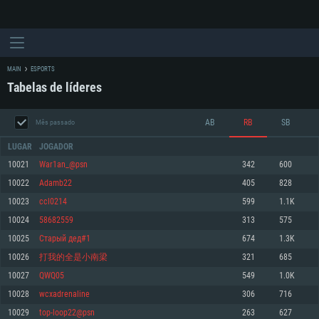
MAIN
ESPORTS
Tabelas de líderes
AB
RB
SB
Mês passado
LUGAR
JOGADOR
10021
War1an_@psn
342
600
10022
Adamb22
405
828
REQUERIMENTOS DE SISTEMA
10023
ccl0214
599
1.1K
10024
58682559
313
575
PC
MAC
10025
Старый дед#1
674
1.3K
Linux
10026
打我的全是小南梁
321
685
Mínimo
Mínimo
Mínimo
10027
QWQ05
549
1.0K
Sistema Operativo: Windows 10 (64 bit)
Sistema Operativo: Mac OS Big Sur 11.0 ou versão mais recente
Sistema Operativo: Distribuições mais modernas do Linux de 64bit
10028
wcxadrenaline
306
716
10029
top-loop22@psn
263
627
Processador: Dual-Core 2.2 GHz
Processador: Core i5 2.2GHz mínimo (Intel Xeon não suportado)
Processador: Dual-Core 2.4 GHz