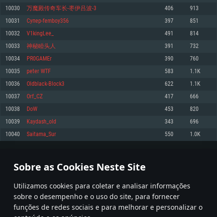
10030
万魔殿传奇车长-枣伊吕波-3
406
913
Memória: 4GB
Memória: 6 GB
Memória: 4 GB
10031
Супер-femboy356
397
851
Placa Gráfica: Placa com DirectX 11: AMD Radeon 77XX / NVIDIA GeForce
Placa Gráfica: Intel Iris Pro 5200 (Mac), equivalentes AMD/Nvidia para Mac.
Placa Gráfica: NVIDIA 660 com os drivers mais recentes (não mais de 6
GTX 660. Resolução mínima suportada: 720p
Resolução mínima suportada: 720p com suporte Metal.
meses) / equivalentes AMD com os drivers mais recentes com suporte
10032
V1kingLee_
491
814
Vulkan (não mais de 6 meses); Resolução mínima suportada: 720p.
Network: Internet de banda larga.
Network: Internet de banda larga.
10033
神秘睦头人
391
732
Network: Internet de banda larga.
Disco: 23,1 GB
Disco: 21,5 GB
10034
PR0GAMEr
390
760
Disco: 21,5 GB
10035
peter WTF
583
1.1K
Recomendado
Recomendado
Recomendado
10036
Oldblack-Block3
622
1.1K
Sistema Operativo: Windows 10/11 (64 bit)
Sistema Operativo: Mac OS Big Sur 11.0 ou versão mais recente
Sistema Operativo: Ubuntu 20.04 64bit
10037
Orf_CZ
417
666
Processador: Intel Core i5, Ryzen 5 3600 ou superior
Processador: Core i7 (Intel Xeon não suportado)
10038
DoW
453
820
Processador: Intel Core i7
Memória: 16 GB ou mais
Memória: 8 GB
10039
Kaydash_old
343
696
Memória: 16 GB
Placa Gráfica: Placa com DirectX 11 ou superior; Nvidia GeForce 1060 ou
Placa Gráfica: Radeon Vega II ou superior com suporte Metal.
10040
Saitama_Sur
550
1.0K
superior, Radeon RX 570 ou superior
Placa Gráfica: NVIDIA 1060 com os drivers mais recentes (não mais de 6
Network: Internet de banda larga.
meses) / equivalentes AMD (Radeon RX 570) com os drivers mais recentes
Network: Internet de banda larga.
(não mais de 6 meses) com suporte Vulkan.
Disco: 60,2 GB
501
502
503
602
Disco: 75,9 GB
Network: Internet de banda larga.
Sobre as Cookies Neste Site
Disco: 60,2 GB
* Tabela atualiza uma vez por dia
Utilizamos cookies para coletar e analisar informações
sobre o desempenho e o uso do site, para fornecer
funções de redes sociais e para melhorar e personalizar o