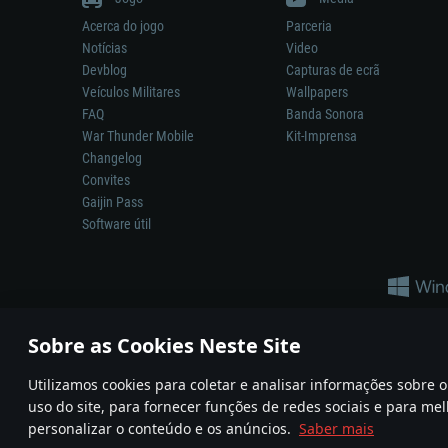
Acerca do jogo
Parceria
Notícias
Video
Devblog
Capturas de ecrã
Veículos Militares
Wallpapers
FAQ
Banda Sonora
War Thunder Mobile
Kit-Imprensa
Changelog
Convites
Gaijin Pass
Software útil
Sobre as Cookies Neste Site
Utilizamos cookies para coletar e analisar informações sobre
A reprodução de qualquer sistema de armas ou veículo neste jogo n
uso do site, para fornecer funções de redes sociais e para mel
© 2011—2026 Gaijin Games Kft. All trademarks, logos and brand na
personalizar o conteúdo e os anúncios.
Saber mais
Termos e condições
Termos de Serviço