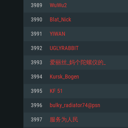
3989
WuWu2
Mínimo
Mínimo
Mínimo
3990
Blat_Nick
3991
YIWAN
Sistema Operativo: Windows 10 (
Sistema Operativo: Mac OS Big S
Sistema Operativo: Distribuiçõ
mais recente
do Linux de 64bit
3992
UGLYRABBIT
Processador: Dual-Core 2.2 GHz
Processador: Core i5 2.2GHz mí
Processador: Dual-Core 2.4 GHz
3993
爱丽丝_妈个陀螺仪的_
Memória: 4GB
não suportado)
3994
Kursk_Bogen
Memória: 4 GB
Placa Gráfica: Placa com Direc
Memória: 6 GB
3995
KF 51
77XX / NVIDIA GeForce GTX 660
Placa Gráfica: NVIDIA 660 com o
mínima suportada: 720p
Placa Gráfica: Intel Iris Pro 5200
recentes (não mais de 6 meses) 
3996
bulky_radiator74@psn
equivalentes AMD/Nvidia para 
AMD com os drivers mais recen
Network: Internet de banda larga
mínima suportada: 720p com su
Vulkan (não mais de 6 meses); 
3997
服务为人民