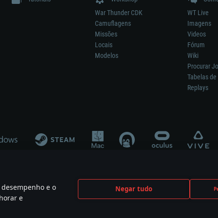
War Thunder CDK
WT Live
Camuflagens
Imagens
Missões
Videos
Locais
Fórum
Modelos
Wiki
Procurar J
Tabelas de 
Replays
 o desempenho e o
Negar tudo
P
ão significa participação no desenvolvimento, patrocínio ou aval do respetivo co
horar e
mes are the property of their respective owners.
Política de Privacidade