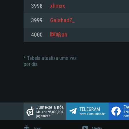
suportada: 720p.
Disco: 23,1 GB
3998
xhmxx
Network: Internet de banda larga
Network: Internet de banda larga
3999
GalahadZ_
Disco: 21,5 GB
Disco: 21,5 GB
4000
啊哈ah
* Tabela atualiza uma vez
por dia
Junte-se a nós
FA
TELEGRAM
Mais de 95,000,000
720
Nova Comunidade
jogadores
com
Jogo
Média