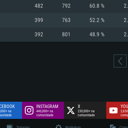
Disco: 60,2 GB
482
792
60.8 %
2
.
Network: Internet 
Disco: 75,9 GB
.
399
763
52.2 %
2
Disco: 60,2 GB
392
801
48.9 %
2
CEBOOK
INSTAGRAM
X
YOU
,000+ na
440,000+ na
230,000+ na
2,650
unidade
comunidade
comunidade
comu
Tutoriais
Workshop
Comu