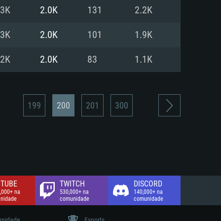
.3K
2.0K
131
2.2K
de banda larga.
.3K
2.0K
101
1.9K
.2K
2.0K
83
1.1K
199
200
201
300
TUBE
TWITCH
DISCORD
,000+ na
530,000+ na
140,000+ na
nidade
comunidade
comunidade
nidade
Esports