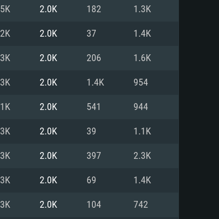
.5K
2.0K
182
1.3K
o
o
o
.2K
2.0K
37
1.4K
.3K
2.0K
206
1.6K
: Windows 10/11 (64 bit)
: Mac OS Big Sur 11.0 ou versão
: Ubuntu 20.04 64bit
.3K
2.0K
1.4K
954
 Core i5, Ryzen 5 3600 ou
 Core i7
 i7 (Intel Xeon não suportado)
.1K
2.0K
541
944
.3K
2.0K
39
1.1K
u mais
IDIA 1060 com os drivers mais
.3K
2.0K
397
2.3K
ca com DirectX 11 ou superior;
deon Vega II ou superior com
s de 6 meses) / equivalentes
60 ou superior, Radeon RX 570
70) com os drivers mais
.3K
2.0K
69
1.4K
is de 6 meses) com suporte
de banda larga.
.3K
2.0K
104
742
de banda larga.