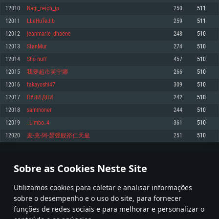
12010
Nagi_reich_jp
250
511
Memória: 4GB
Memória: 6 GB
Memória: 4 GB
12011
LLeHuTeJlb
259
511
Placa Gráfica: Placa com DirectX 11: AMD Radeon 77XX / NVIDIA GeForce
Placa Gráfica: Intel Iris Pro 5200 (Mac), equivalentes AMD/Nvidia para Mac.
Placa Gráfica: NVIDIA 660 com os drivers mais recentes (não mais de 6
GTX 660. Resolução mínima suportada: 720p
Resolução mínima suportada: 720p com suporte Metal.
meses) / equivalentes AMD com os drivers mais recentes com suporte
12012
jeanmarie_dhaene
248
510
Vulkan (não mais de 6 meses); Resolução mínima suportada: 720p.
Network: Internet de banda larga.
Network: Internet de banda larga.
12013
StanMur
274
510
Network: Internet de banda larga.
Disco: 23,1 GB
Disco: 21,5 GB
12014
Sho nuff
457
510
Disco: 21,5 GB
12015
我要超市芙宁娜
266
510
Recomendado
Recomendado
Recomendado
12016
takayoshi47
309
510
Sistema Operativo: Windows 10/11 (64 bit)
Sistema Operativo: Mac OS Big Sur 11.0 ou versão mais recente
Sistema Operativo: Ubuntu 20.04 64bit
12017
ПУЛИ ДНИ
242
510
Processador: Intel Core i5, Ryzen 5 3600 ou superior
Processador: Core i7 (Intel Xeon não suportado)
12018
sammoner
244
510
Processador: Intel Core i7
Memória: 16 GB ou mais
Memória: 8 GB
12019
_Limbo_4
361
510
Memória: 16 GB
Placa Gráfica: Placa com DirectX 11 ou superior; Nvidia GeForce 1060 ou
Placa Gráfica: Radeon Vega II ou superior com suporte Metal.
12020
麦-克-阿-瑟强舰裕仁天皇
251
510
superior, Radeon RX 570 ou superior
Placa Gráfica: NVIDIA 1060 com os drivers mais recentes (não mais de 6
Network: Internet de banda larga.
meses) / equivalentes AMD (Radeon RX 570) com os drivers mais recentes
Network: Internet de banda larga.
(não mais de 6 meses) com suporte Vulkan.
Disco: 60,2 GB
600
601
602
701
Disco: 75,9 GB
Network: Internet de banda larga.
Sobre as Cookies Neste Site
Disco: 60,2 GB
* Tabela atualiza uma vez por dia
Utilizamos cookies para coletar e analisar informações
sobre o desempenho e o uso do site, para fornecer
funções de redes sociais e para melhorar e personalizar o