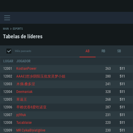
MAIN
ESPORTS
Tabelas de líderes
AB
RB
SB
Mês passado
LUGAR
JOGADOR
12001
KostianPower
263
511
12002
AAA幻想乡阴阳玉批发灵梦小姐
280
511
REQUERIMENTOS DE SISTEMA
12003
木偶-桑多涅
241
511
12004
Deemaniak
328
511
PC
MAC
12005
草逼王
268
511
Linux
12006
早赖优香δ爱吃诺亚
287
511
Mínimo
Mínimo
Mínimo
12007
pj99uk
231
511
Sistema Operativo: Windows 10 (64 bit)
Sistema Operativo: Mac OS Big Sur 11.0 ou versão mais recente
Sistema Operativo: Distribuições mais modernas do Linux de 64bit
12008
Tucablaise
220
511
12009
MR CyikaBlyiat@live
230
511
Processador: Dual-Core 2.2 GHz
Processador: Core i5 2.2GHz mínimo (Intel Xeon não suportado)
Processador: Dual-Core 2.4 GHz