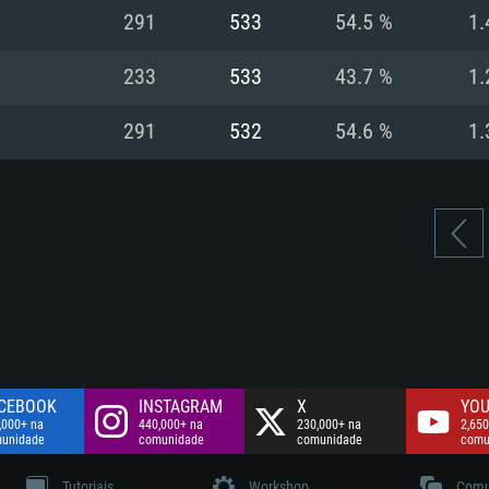
Disco: 60,2 GB
291
533
54.5 %
1.
.
Network: Internet 
Disco: 75,9 GB
.
233
533
43.7 %
1.
Disco: 60,2 GB
291
532
54.6 %
1.
CEBOOK
INSTAGRAM
X
YOU
,000+ na
440,000+ na
230,000+ na
2,650
unidade
comunidade
comunidade
comu
Tutoriais
Workshop
Comu