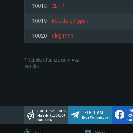
suportada: 720p.
Disco: 23,1 GB
10018
ユ-リ
Network: Internet de banda larga
Network: Internet de banda larga
10019
Rslattery2@psn
Disco: 21,5 GB
Disco: 21,5 GB
10020
oleg1993
* Tabela atualiza uma vez
por dia
Junte-se a nós
FA
TELEGRAM
Mais de 95,000,000
720
Nova Comunidade
jogadores
com
Jogo
Média