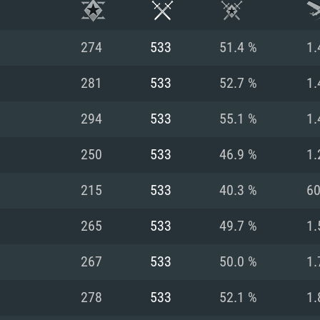
274
533
51.4 %
1.
281
533
52.7 %
1.
294
533
55.1 %
1.
250
533
46.9 %
1.
215
533
40.3 %
6
265
533
49.7 %
1.
RIMENTOS DE S
267
533
50.0 %
1.
278
533
52.1 %
1.
MAC