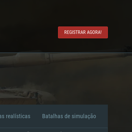
REGISTRAR AGORA!
s realísticas
Batalhas de simulação