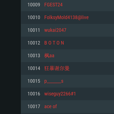
10009
FGEST24
Mínimo
Mínimo
Mínimo
10010
FolksyMold4138@live
10011
wukai2047
Sistema Operativo: Windows 10 (
Sistema Operativo: Mac OS Big S
Sistema Operativo: Distribuiçõ
mais recente
do Linux de 64bit
10012
B O T O N
Processador: Dual-Core 2.2 GHz
Processador: Core i5 2.2GHz mí
Processador: Dual-Core 2.4 GHz
10013
枫aa
Memória: 4GB
não suportado)
10014
狂暴谢尔曼
Memória: 4 GB
Placa Gráfica: Placa com Direc
Memória: 6 GB
10015
p_______s
77XX / NVIDIA GeForce GTX 660
Placa Gráfica: NVIDIA 660 com o
mínima suportada: 720p
Placa Gráfica: Intel Iris Pro 5200
recentes (não mais de 6 meses) 
10016
wiseguy2266#1
equivalentes AMD/Nvidia para 
AMD com os drivers mais recen
Network: Internet de banda larga
mínima suportada: 720p com su
Vulkan (não mais de 6 meses); 
10017
ace of