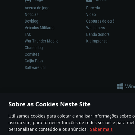
Acerca do jogo
Parceria
Notícias
Video
Devblog
Capturas de ecrã
Veículos Militares
Wallpapers
FAQ
Banda Sonora
War Thunder Mobile
Kit-Imprensa
Changelog
Convites
Gaijin Pass
Software útil
Sobre as Cookies Neste Site
Utilizamos cookies para coletar e analisar informações sobre
A reprodução de qualquer sistema de armas ou veículo neste jogo n
uso do site, para fornecer funções de redes sociais e para mel
© 2011—2026 Gaijin Games Kft. All trademarks, logos and brand na
personalizar o conteúdo e os anúncios.
Saber mais
Termos e condições
Termos de Serviço