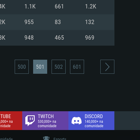
4K
1.1K
661
1.2K
de banda larga.
2K
955
83
132
3K
948
465
969
500
501
502
601
TUBE
TWITCH
DISCORD
,000+ na
530,000+ na
140,000+ na
nidade
comunidade
comunidade
nidade
Esports