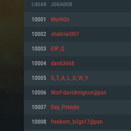
LUGAR
JOGADOR
10001
MurtiOn
10002
shahriar007
10003
EIP_Q
10004
dan63668
10005
S_T_A_L_O_W_Y
10006
Worf-davidmignon@psn
REQUE
10007
Day_Poteyto
10008
freeborn_bilge17@psn
PC