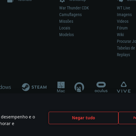
War Thunder CDK
WT Live
Camuflagens
Imagens
Missões
Videos
Locais
Fórum
Modelos
Wiki
Procurar J
Tabelas de 
Replays
 o desempenho e o
Negar tudo
P
ão significa participação no desenvolvimento, patrocínio ou aval do respetivo co
horar e
mes are the property of their respective owners.
Política de Privacidade