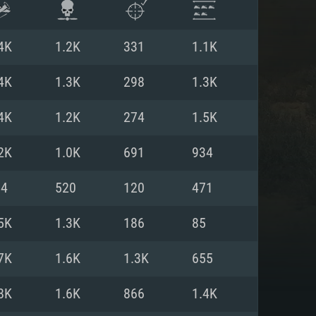
4K
1.2K
331
1.1K
4K
1.3K
298
1.3K
4K
1.2K
274
1.5K
2K
1.0K
691
934
04
520
120
471
5K
1.3K
186
85
ISTEMA
7K
1.6K
1.3K
655
8K
1.6K
866
1.4K
Linux