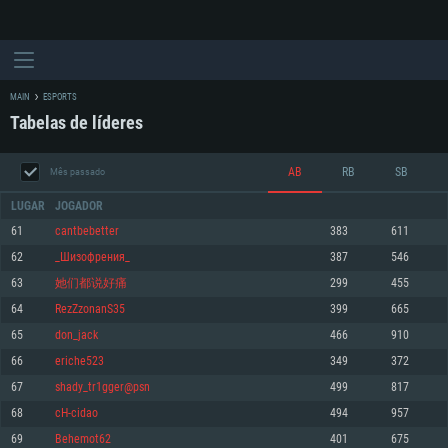
MAIN
ESPORTS
Tabelas de líderes
AB
RB
SB
Mês passado
LUGAR
JOGADOR
61
cantbebetter
383
611
62
_Шизофрения_
387
546
REQUERIMENTOS DE SISTEMA
63
她们都说好痛
299
455
64
RezZzonanS35
399
665
PC
MAC
65
don_jack
466
910
Linux
66
eriche523
349
372
Mínimo
Mínimo
Mínimo
67
shady_tr1gger@psn
499
817
Sistema Operativo: Windows 10 (64 bit)
Sistema Operativo: Mac OS Big Sur 11.0 ou versão mais recente
Sistema Operativo: Distribuições mais modernas do Linux de 64bit
68
cH-cidao
494
957
69
Behemot62
401
675
Processador: Dual-Core 2.2 GHz
Processador: Core i5 2.2GHz mínimo (Intel Xeon não suportado)
Processador: Dual-Core 2.4 GHz