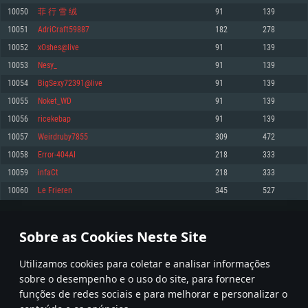
10050
菲 行 雪 绒
91
139
Memória: 4GB
Memória: 6 GB
Memória: 4 GB
10051
AdriCraft59887
182
278
Placa Gráfica: Placa com DirectX 11: AMD Radeon 77XX / NVIDIA GeForce
Placa Gráfica: Intel Iris Pro 5200 (Mac), equivalentes AMD/Nvidia para Mac.
Placa Gráfica: NVIDIA 660 com os drivers mais recentes (não mais de 6
GTX 660. Resolução mínima suportada: 720p
Resolução mínima suportada: 720p com suporte Metal.
meses) / equivalentes AMD com os drivers mais recentes com suporte
10052
xOshes@live
91
139
Vulkan (não mais de 6 meses); Resolução mínima suportada: 720p.
Network: Internet de banda larga.
Network: Internet de banda larga.
10053
Nesy_
91
139
Network: Internet de banda larga.
Disco: 23,1 GB
Disco: 21,5 GB
10054
BigSexy72391@live
91
139
Disco: 21,5 GB
10055
Noket_WD
91
139
Recomendado
Recomendado
Recomendado
10056
ricekebap
91
139
Sistema Operativo: Windows 10/11 (64 bit)
Sistema Operativo: Mac OS Big Sur 11.0 ou versão mais recente
Sistema Operativo: Ubuntu 20.04 64bit
10057
Weirdruby7855
309
472
Processador: Intel Core i5, Ryzen 5 3600 ou superior
Processador: Core i7 (Intel Xeon não suportado)
10058
Error-404AI
218
333
Processador: Intel Core i7
Memória: 16 GB ou mais
Memória: 8 GB
10059
infaCt
218
333
Memória: 16 GB
Placa Gráfica: Placa com DirectX 11 ou superior; Nvidia GeForce 1060 ou
Placa Gráfica: Radeon Vega II ou superior com suporte Metal.
10060
Le Frieren
345
527
superior, Radeon RX 570 ou superior
Placa Gráfica: NVIDIA 1060 com os drivers mais recentes (não mais de 6
Network: Internet de banda larga.
meses) / equivalentes AMD (Radeon RX 570) com os drivers mais recentes
Network: Internet de banda larga.
(não mais de 6 meses) com suporte Vulkan.
Disco: 60,2 GB
502
503
504
603
Disco: 75,9 GB
Network: Internet de banda larga.
Sobre as Cookies Neste Site
Disco: 60,2 GB
* Tabela atualiza uma vez por dia
Utilizamos cookies para coletar e analisar informações
sobre o desempenho e o uso do site, para fornecer
funções de redes sociais e para melhorar e personalizar o