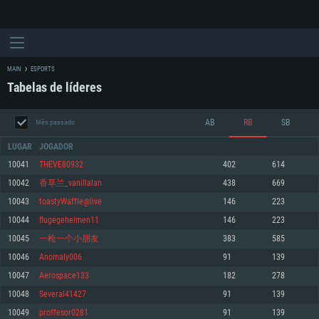
MAIN
ESPORTS
Tabelas de líderes
AB
RB
SB
Mês passado
LUGAR
JOGADOR
10041
THEVE80932
402
614
10042
香草兰_vanillalan
438
669
REQUERIMENTOS DE SISTEMA
10043
toastyWaffIe@live
146
223
10044
flugegeheimen11
146
223
PC
MAC
10045
一枪一个小朋友
383
585
Linux
10046
Anomaly006
91
139
Mínimo
Mínimo
Mínimo
10047
Aerospace133
182
278
Sistema Operativo: Windows 10 (64 bit)
Sistema Operativo: Mac OS Big Sur 11.0 ou versão mais recente
Sistema Operativo: Distribuições mais modernas do Linux de 64bit
10048
Several41427
91
139
10049
proffesor0281
91
139
Processador: Dual-Core 2.2 GHz
Processador: Core i5 2.2GHz mínimo (Intel Xeon não suportado)
Processador: Dual-Core 2.4 GHz