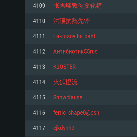
4109
张雪峰教你摇轮椅
Mínimo
Mínimo
Mínimo
4110
法顶抗鹅先锋
4111
Laktasoy ha baht
Sistema Operativo: Windows 10 (
Sistema Operativo: Mac OS Big S
Sistema Operativo: Distribuiçõ
mais recente
do Linux de 64bit
4112
Антибиотик55rus
Processador: Dual-Core 2.2 GHz
Processador: Core i5 2.2GHz mí
Processador: Dual-Core 2.4 GHz
4113
KJOSTER
Memória: 4GB
não suportado)
4114
火狐橙流
Memória: 4 GB
Placa Gráfica: Placa com Direc
Memória: 6 GB
4115
Snowclause
77XX / NVIDIA GeForce GTX 660
Placa Gráfica: NVIDIA 660 com o
mínima suportada: 720p
Placa Gráfica: Intel Iris Pro 5200
recentes (não mais de 6 meses) 
4116
ferric_shape0@psn
equivalentes AMD/Nvidia para 
AMD com os drivers mais recen
Network: Internet de banda larga
mínima suportada: 720p com su
Vulkan (não mais de 6 meses); 
4117
cjkdyhh2