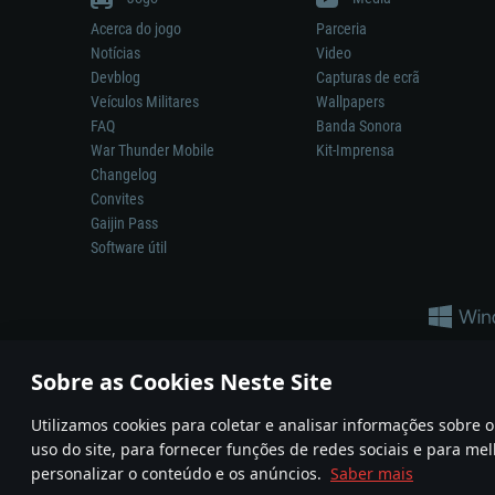
Acerca do jogo
Parceria
Notícias
Video
Devblog
Capturas de ecrã
Veículos Militares
Wallpapers
FAQ
Banda Sonora
War Thunder Mobile
Kit-Imprensa
Changelog
Convites
Gaijin Pass
Software útil
Sobre as Cookies Neste Site
Utilizamos cookies para coletar e analisar informações sobre
A reprodução de qualquer sistema de armas ou veículo neste jogo n
uso do site, para fornecer funções de redes sociais e para mel
© 2011—2026 Gaijin Games Kft. All trademarks, logos and brand na
personalizar o conteúdo e os anúncios.
Saber mais
Termos e condições
Termos de Serviço