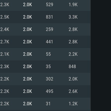
2.3K
2.0K
529
1.9K
o
o
o
2.5K
2.0K
831
3.3K
2.4K
2.0K
259
2.8K
: Windows 10/11 (64 bit)
: Mac OS Big Sur 11.0 ou versão
: Ubuntu 20.04 64bit
2.7K
2.0K
441
2.8K
 Core i5, Ryzen 5 3600 ou
 Core i7
 i7 (Intel Xeon não suportado)
2.1K
2.0K
55
2.2K
2.3K
2.0K
35
848
u mais
IDIA 1060 com os drivers mais
2.2K
2.0K
302
2.0K
ca com DirectX 11 ou superior;
deon Vega II ou superior com
s de 6 meses) / equivalentes
60 ou superior, Radeon RX 570
70) com os drivers mais
2.2K
2.0K
495
2.6K
is de 6 meses) com suporte
de banda larga.
2.2K
2.0K
31
1.2K
de banda larga.