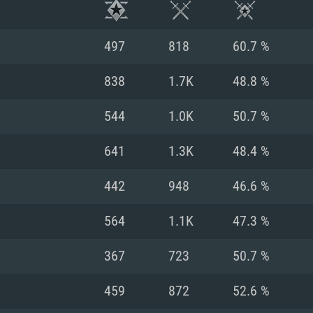
497
818
60.7 %
838
1.7K
48.8 %
544
1.0K
50.7 %
641
1.3K
48.4 %
442
948
46.6 %
564
1.1K
47.3 %
RIMENTOS DE S
367
723
50.7 %
459
872
52.6 %
MAC