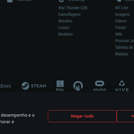
War Thunder CDK
WT Live
Camuflagens
Imagens
Missões
Videos
Locais
Fórum
Modelos
Wiki
Procurar J
Tabelas de 
Replays
 o desempenho e o
Negar tudo
P
ão significa participação no desenvolvimento, patrocínio ou aval do respetivo co
horar e
mes are the property of their respective owners.
Política de Privacidade