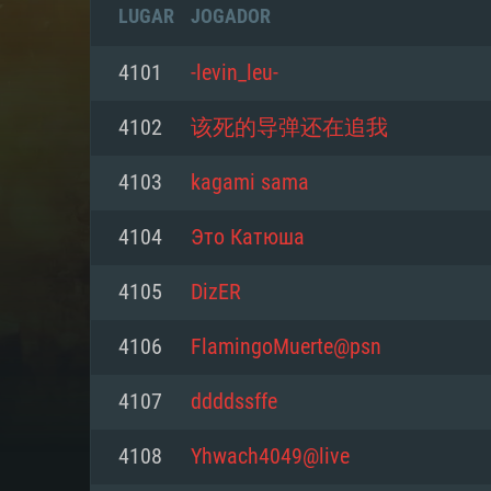
LUGAR
JOGADOR
4101
-levin_leu-
4102
该死的导弹还在追我
4103
kagami sama
4104
Это Катюша
4105
DizER
4106
FlamingoMuerte@psn
REQUE
4107
ddddssffe
4108
Yhwach4049@live
PC