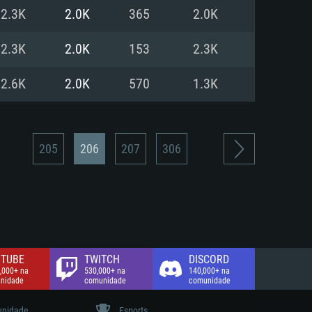
2.3K
2.0K
365
2.0K
de banda larga.
2.3K
2.0K
153
2.3K
2.6K
2.0K
570
1.3K
205
206
207
306
TUBE
TWITCH
DISCORD
,000+ na
530,000+ na
140,000+ na
nidade
comunidade
comunidade
nidade
Esports