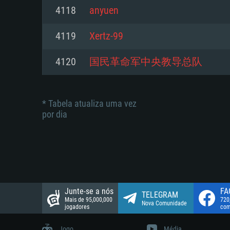
suportada: 720p.
Disco: 23,1 GB
4118
anyuen
Network: Internet de banda larga
Network: Internet de banda larga
4119
Xertz-99
Disco: 21,5 GB
Disco: 21,5 GB
4120
国民革命军中央教导总队
* Tabela atualiza uma vez
por dia
Junte-se a nós
FA
TELEGRAM
Mais de 95,000,000
720
Nova Comunidade
jogadores
com
Jogo
Média