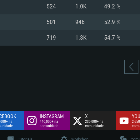
Disco: 60,2 GB
524
1.0K
49.2 %
.
Network: Internet 
Disco: 75,9 GB
.
501
946
52.9 %
Disco: 60,2 GB
719
1.3K
54.7 %
CEBOOK
INSTAGRAM
X
YOU
,000+ na
440,000+ na
230,000+ na
2,650
unidade
comunidade
comunidade
comu
Tutoriais
Workshop
Comu