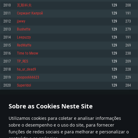
2010
瓦斯科夫
129
208
Memória: 4GB
Memória: 6 GB
Memória: 4 GB
2011
Сержант Килрой
129
191
Placa Gráfica: Placa com DirectX 11: AMD Radeon 77XX / NVIDIA GeForce
Placa Gráfica: Intel Iris Pro 5200 (Mac), equivalentes AMD/Nvidia para Mac.
Placa Gráfica: NVIDIA 660 com os drivers mais recentes (não mais de 6
GTX 660. Resolução mínima suportada: 720p
Resolução mínima suportada: 720p com suporte Metal.
meses) / equivalentes AMD com os drivers mais recentes com suporte
2012
jjwwy
129
273
Vulkan (não mais de 6 meses); Resolução mínima suportada: 720p.
Network: Internet de banda larga.
Network: Internet de banda larga.
2013
Bushette
129
279
Network: Internet de banda larga.
Disco: 23,1 GB
Disco: 21,5 GB
2014
Leepuzzy
129
191
Disco: 21,5 GB
2015
RedWaffe
129
269
Recomendado
Recomendado
Recomendado
2016
Time to Meow
129
238
Sistema Operativo: Windows 10/11 (64 bit)
Sistema Operativo: Mac OS Big Sur 11.0 ou versão mais recente
Sistema Operativo: Ubuntu 20.04 64bit
2017
TP_RES
129
209
Processador: Intel Core i5, Ryzen 5 3600 ou superior
Processador: Core i7 (Intel Xeon não suportado)
2018
ha_ur_dead9
129
228
Processador: Intel Core i7
Memória: 16 GB ou mais
Memória: 8 GB
2019
poopoo666623
129
229
Memória: 16 GB
Placa Gráfica: Placa com DirectX 11 ou superior; Nvidia GeForce 1060 ou
Placa Gráfica: Radeon Vega II ou superior com suporte Metal.
2020
SuperIdol
129
284
superior, Radeon RX 570 ou superior
Placa Gráfica: NVIDIA 1060 com os drivers mais recentes (não mais de 6
Network: Internet de banda larga.
meses) / equivalentes AMD (Radeon RX 570) com os drivers mais recentes
Network: Internet de banda larga.
(não mais de 6 meses) com suporte Vulkan.
Disco: 60,2 GB
100
101
102
201
Disco: 75,9 GB
Network: Internet de banda larga.
Sobre as Cookies Neste Site
Disco: 60,2 GB
* Tabela atualiza uma vez por dia
Utilizamos cookies para coletar e analisar informações
sobre o desempenho e o uso do site, para fornecer
funções de redes sociais e para melhorar e personalizar o