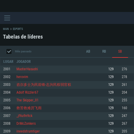
MAIN
ESPORTS
Tabelas de líderes
AB
RB
SB
Mês passado
LUGAR
JOGADOR
2001
MasterHasashi
129
276
2002
herovim
129
278
REQUERIMENTOS DE SISTEMA
2003
咨尔多士为民前锋-志兴民权弱官权
129
261
2004
Adolf Rizzler67
129
204
PC
MAC
2005
The Skipper_01
129
255
Linux
2006
救苦救难厉飞雨
129
160
Mínimo
Mínimo
Mínimo
2007
_jf6u9n9ck
129
247
Sistema Operativo: Windows 10 (64 bit)
Sistema Operativo: Mac OS Big Sur 11.0 ou versão mais recente
Sistema Operativo: Distribuições mais modernas do Linux de 64bit
2008
DrMcZonkers
129
267
2009
ineedstrumtiger
129
205
Processador: Dual-Core 2.2 GHz
Processador: Core i5 2.2GHz mínimo (Intel Xeon não suportado)
Processador: Dual-Core 2.4 GHz