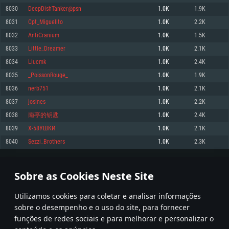
8030
DeepDishTanker@psn
1.0K
1.9K
Memória: 4GB
Memória: 6 GB
Memória: 4 GB
8031
Cpt_Miguelito
1.0K
2.2K
Placa Gráfica: Placa com DirectX 11: AMD Radeon 77XX / NVIDIA GeForce
Placa Gráfica: Intel Iris Pro 5200 (Mac), equivalentes AMD/Nvidia para Mac.
Placa Gráfica: NVIDIA 660 com os drivers mais recentes (não mais de 6
GTX 660. Resolução mínima suportada: 720p
Resolução mínima suportada: 720p com suporte Metal.
meses) / equivalentes AMD com os drivers mais recentes com suporte
8032
AntiCranium
1.0K
1.5K
Vulkan (não mais de 6 meses); Resolução mínima suportada: 720p.
Network: Internet de banda larga.
Network: Internet de banda larga.
8033
Little_Dreamer
1.0K
2.1K
Network: Internet de banda larga.
Disco: 23,1 GB
Disco: 21,5 GB
8034
Llucmk
1.0K
2.4K
Disco: 21,5 GB
8035
_PoissonRouge_
1.0K
1.9K
Recomendado
Recomendado
Recomendado
8036
nerb751
1.0K
2.1K
Sistema Operativo: Windows 10/11 (64 bit)
Sistema Operativo: Mac OS Big Sur 11.0 ou versão mais recente
Sistema Operativo: Ubuntu 20.04 64bit
8037
josines
1.0K
2.2K
Processador: Intel Core i5, Ryzen 5 3600 ou superior
Processador: Core i7 (Intel Xeon não suportado)
8038
南亭的钥匙
1.0K
2.4K
Processador: Intel Core i7
Memória: 16 GB ou mais
Memória: 8 GB
8039
Х-58УШКИ
1.0K
2.1K
Memória: 16 GB
Placa Gráfica: Placa com DirectX 11 ou superior; Nvidia GeForce 1060 ou
Placa Gráfica: Radeon Vega II ou superior com suporte Metal.
8040
Sezzi_Brothers
1.0K
2.3K
superior, Radeon RX 570 ou superior
Placa Gráfica: NVIDIA 1060 com os drivers mais recentes (não mais de 6
Network: Internet de banda larga.
meses) / equivalentes AMD (Radeon RX 570) com os drivers mais recentes
Network: Internet de banda larga.
(não mais de 6 meses) com suporte Vulkan.
Disco: 60,2 GB
401
402
403
502
Disco: 75,9 GB
Network: Internet de banda larga.
Sobre as Cookies Neste Site
Disco: 60,2 GB
* Tabela atualiza uma vez por dia
Utilizamos cookies para coletar e analisar informações
sobre o desempenho e o uso do site, para fornecer
funções de redes sociais e para melhorar e personalizar o