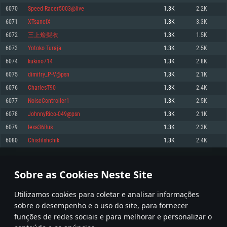
6070
Speed Racer5003@live
1.3K
2.2K
Memória: 4GB
Memória: 6 GB
Memória: 4 GB
6071
XTsanciX
1.3K
3.3K
Placa Gráfica: Placa com DirectX 11: AMD Radeon 77XX / NVIDIA GeForce
Placa Gráfica: Intel Iris Pro 5200 (Mac), equivalentes AMD/Nvidia para Mac.
Placa Gráfica: NVIDIA 660 com os drivers mais recentes (não mais de 6
GTX 660. Resolução mínima suportada: 720p
Resolução mínima suportada: 720p com suporte Metal.
meses) / equivalentes AMD com os drivers mais recentes com suporte
6072
三上烩梨衣
1.3K
1.5K
Vulkan (não mais de 6 meses); Resolução mínima suportada: 720p.
Network: Internet de banda larga.
Network: Internet de banda larga.
6073
Yotoko Turaja
1.3K
2.5K
Network: Internet de banda larga.
Disco: 23,1 GB
Disco: 21,5 GB
6074
kukino714
1.3K
2.8K
Disco: 21,5 GB
6075
dimitry_P-V@psn
1.3K
2.1K
Recomendado
Recomendado
Recomendado
6076
CharlesT90
1.3K
2.4K
Sistema Operativo: Windows 10/11 (64 bit)
Sistema Operativo: Mac OS Big Sur 11.0 ou versão mais recente
Sistema Operativo: Ubuntu 20.04 64bit
6077
NoiseController1
1.3K
2.5K
Processador: Intel Core i5, Ryzen 5 3600 ou superior
Processador: Core i7 (Intel Xeon não suportado)
6078
JohnnyRico-049@psn
1.3K
2.1K
Processador: Intel Core i7
Memória: 16 GB ou mais
Memória: 8 GB
6079
lexa36Rus
1.3K
2.3K
Memória: 16 GB
Placa Gráfica: Placa com DirectX 11 ou superior; Nvidia GeForce 1060 ou
Placa Gráfica: Radeon Vega II ou superior com suporte Metal.
6080
Chistilshchik
1.3K
2.4K
superior, Radeon RX 570 ou superior
Placa Gráfica: NVIDIA 1060 com os drivers mais recentes (não mais de 6
Network: Internet de banda larga.
meses) / equivalentes AMD (Radeon RX 570) com os drivers mais recentes
Network: Internet de banda larga.
(não mais de 6 meses) com suporte Vulkan.
Disco: 60,2 GB
303
304
305
404
Disco: 75,9 GB
Network: Internet de banda larga.
Sobre as Cookies Neste Site
Disco: 60,2 GB
* Tabela atualiza uma vez por dia
Utilizamos cookies para coletar e analisar informações
sobre o desempenho e o uso do site, para fornecer
funções de redes sociais e para melhorar e personalizar o