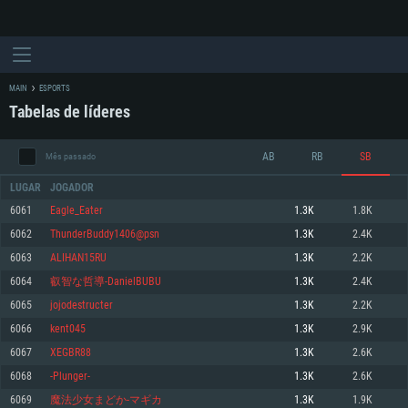
MAIN
ESPORTS
Tabelas de líderes
AB
RB
SB
Mês passado
LUGAR
JOGADOR
6061
Eagle_Eater
1.3K
1.8K
6062
ThunderBuddy1406@psn
1.3K
2.4K
REQUERIMENTOS DE SISTEMA
6063
ALIHAN15RU
1.3K
2.2K
6064
叡智な哲導-DanielBUBU
1.3K
2.4K
PC
MAC
6065
jojodestructer
1.3K
2.2K
Linux
6066
kent045
1.3K
2.9K
Mínimo
Mínimo
Mínimo
6067
XEGBR88
1.3K
2.6K
Sistema Operativo: Windows 10 (64 bit)
Sistema Operativo: Mac OS Big Sur 11.0 ou versão mais recente
Sistema Operativo: Distribuições mais modernas do Linux de 64bit
6068
-Plunger-
1.3K
2.6K
6069
魔法少女まどか-マギカ
1.3K
1.9K
Processador: Dual-Core 2.2 GHz
Processador: Core i5 2.2GHz mínimo (Intel Xeon não suportado)
Processador: Dual-Core 2.4 GHz