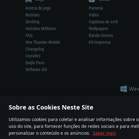
Acerca do jogo
Parceria
Notícias
Video
Devblog
Capturas de ecrã
Veículos Militares
Wallpapers
FAQ
Banda Sonora
War Thunder Mobile
Kit-Imprensa
Changelog
Convites
Gaijin Pass
Software útil
Sobre as Cookies Neste Site
Utilizamos cookies para coletar e analisar informações sobre
A reprodução de qualquer sistema de armas ou veículo neste jogo n
uso do site, para fornecer funções de redes sociais e para mel
© 2011—2026 Gaijin Games Kft. All trademarks, logos and brand na
personalizar o conteúdo e os anúncios.
Saber mais
Termos e condições
Termos de Serviço