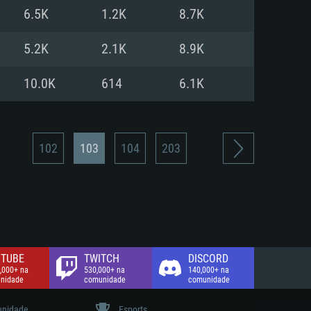
6.5K
1.2K
8.7K
de banda larga.
5.2K
2.1K
8.9K
10.0K
614
6.1K
102
103
104
203
TUBE
TWITCH
DISCORD
,000+ na
530,000+ na
140,000+ na
nidade
comunidade
comunidade
nidade
Esports