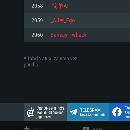
suportada: 720p.
Disco: 23,1 GB
2058
-简单AI-
Network: Internet de banda larga
Network: Internet de banda larga
2059
_Alter_Ego
Disco: 21,5 GB
Disco: 21,5 GB
2060
Banzay__whack
* Tabela atualiza uma vez
por dia
Junte-se a nós
FA
TELEGRAM
Mais de 95,000,000
720
Nova Comunidade
jogadores
com
Jogo
Média