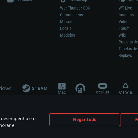
War Thunder CDK
WT Live
Camuflagens
Imagens
Missões
Videos
Locais
Fórum
Modelos
Wiki
Procurar J
Tabelas de 
Replays
 o desempenho e o
Negar tudo
P
ão significa participação no desenvolvimento, patrocínio ou aval do respetivo co
horar e
mes are the property of their respective owners.
Política de Privacidade