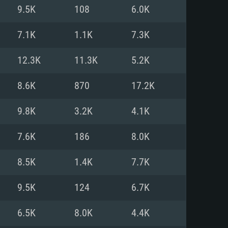
9.5K
108
6.0K
o
o
o
7.1K
1.1K
7.3K
12.3K
11.3K
5.2K
: Windows 10/11 (64 bit)
: Mac OS Big Sur 11.0 ou versão
: Ubuntu 20.04 64bit
8.6K
870
17.2K
 Core i5, Ryzen 5 3600 ou
 Core i7
 i7 (Intel Xeon não suportado)
9.8K
3.2K
4.1K
7.6K
186
8.0K
u mais
IDIA 1060 com os drivers mais
8.5K
1.4K
7.7K
ca com DirectX 11 ou superior;
deon Vega II ou superior com
s de 6 meses) / equivalentes
60 ou superior, Radeon RX 570
70) com os drivers mais
9.5K
124
6.7K
is de 6 meses) com suporte
de banda larga.
6.5K
8.0K
4.4K
de banda larga.