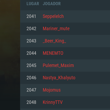
LUGAR
JOGADOR
2041
Seppelelch
2042
Mariner_mute
2043
_Beer_King_
2044
MENEMTO
2045
Pulemet_Maxim
2046
Nastya_Khalyuto
REQUE
2047
Mojomus
2048
KrinnyTTV
PC