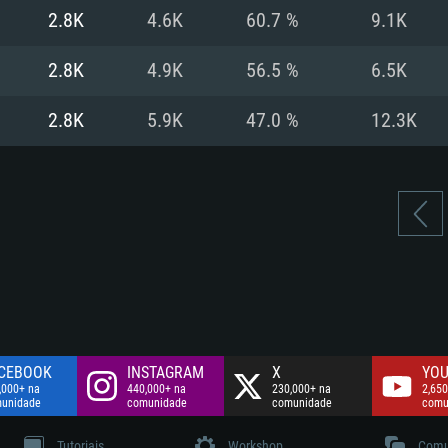
Disco: 60,2 GB
2.8K
4.6K
60.7 %
9.1K
.
Network: Internet 
Disco: 75,9 GB
.
2.8K
4.9K
56.5 %
6.5K
Disco: 60,2 GB
2.8K
5.9K
47.0 %
12.3K
CEBOOK
INSTAGRAM
X
YOU
,000+ na
440,000+ na
230,000+ na
2,650
unidade
comunidade
comunidade
comu
Tutoriais
Workshop
Comu