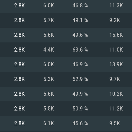
2.8K
6.0K
46.8 %
11.3K
Recomendad
Recomendad
Recomendad
2.8K
5.7K
49.1 %
9.2K
2.8K
5.6K
49.6 %
15.6K
64 bit)
ur 11.0 ou versão
es mais modernas
Sistema Operativo
Sistema Operativo
Sistema Operativo
mais recente
2.8K
4.4K
63.6 %
11.0K
Processador: Intel
Processador: Intel
nimo (Intel Xeon
superior
Processador: Core
2.8K
6.0K
46.9 %
13.9K
Memória: 16 GB
2.8K
5.3K
52.9 %
9.7K
Memória: 16 GB o
Memória: 8 GB
tX 11: AMD Radeon
Placa Gráfica: NV
2.8K
5.6K
49.9 %
10.2K
. Resolução
s drivers mais
Placa Gráfica: Pla
Placa Gráfica: Ra
recentes (não mai
 (Mac),
/ equivalentes
Nvidia GeForce 10
suporte Metal.
AMD (Radeon RX 5
2.8K
5.5K
50.9 %
11.2K
Mac. Resolução
tes com suporte
ou superior
recentes (não ma
.
Network: Internet 
porte Metal.
Resolução mínima
Vulkan.
2.8K
6.1K
45.6 %
9.5K
Network: Internet 