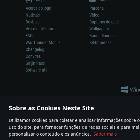
Acerca do jogo
Parceria
Notícias
Video
Devblog
Capturas de ecrã
Veículos Militares
Wallpapers
FAQ
Banda Sonora
War Thunder Mobile
Kit-Imprensa
Changelog
Convites
Gaijin Pass
Software útil
Sobre as Cookies Neste Site
Utilizamos cookies para coletar e analisar informações sobre
A reprodução de qualquer sistema de armas ou veículo neste jogo n
uso do site, para fornecer funções de redes sociais e para mel
© 2011—2026 Gaijin Games Kft. All trademarks, logos and brand na
personalizar o conteúdo e os anúncios.
Saber mais
Termos e condições
Termos de Serviço