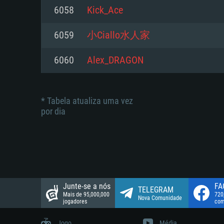
suportada: 720p.
Disco: 23,1 GB
6058
Kick_Ace
Network: Internet de banda larga
Network: Internet de banda larga
6059
小Ciallo水人家
Disco: 21,5 GB
Disco: 21,5 GB
6060
Alex_DRAGON
* Tabela atualiza uma vez
por dia
Junte-se a nós
FA
TELEGRAM
Mais de 95,000,000
720
Nova Comunidade
jogadores
com
Jogo
Média