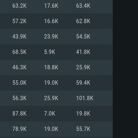
63.2K
17.6K
63.4K
o
o
o
57.2K
16.6K
62.8K
43.9K
23.9K
54.5K
: Windows 10/11 (64 bit)
: Mac OS Big Sur 11.0 ou versão
: Ubuntu 20.04 64bit
68.5K
5.9K
41.8K
 Core i5, Ryzen 5 3600 ou
 Core i7
 i7 (Intel Xeon não suportado)
46.3K
18.8K
25.9K
55.0K
19.0K
59.4K
u mais
IDIA 1060 com os drivers mais
56.3K
25.9K
101.8K
ca com DirectX 11 ou superior;
deon Vega II ou superior com
s de 6 meses) / equivalentes
60 ou superior, Radeon RX 570
70) com os drivers mais
87.8K
7.0K
19.8K
is de 6 meses) com suporte
de banda larga.
78.9K
19.0K
55.7K
de banda larga.