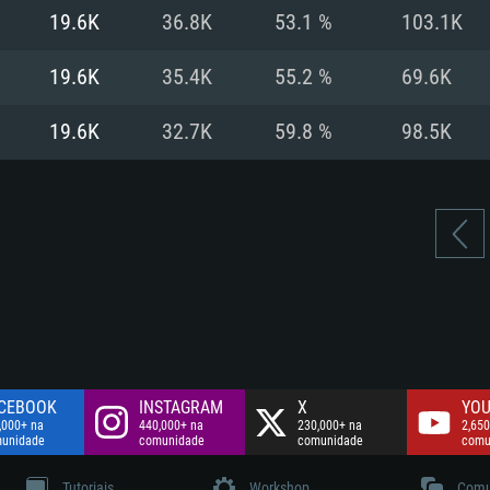
Disco: 60,2 GB
19.6K
36.8K
53.1 %
103.1K
.
Network: Internet 
Disco: 75,9 GB
.
19.6K
35.4K
55.2 %
69.6K
Disco: 60,2 GB
19.6K
32.7K
59.8 %
98.5K
CEBOOK
INSTAGRAM
X
YOU
,000+ na
440,000+ na
230,000+ na
2,650
unidade
comunidade
comunidade
comu
Tutoriais
Workshop
Comu