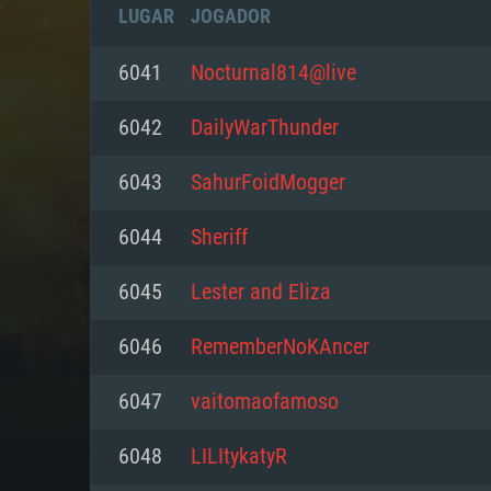
LUGAR
JOGADOR
6041
Nocturnal814@live
6042
DailyWarThunder
6043
SahurFoidMogger
6044
Sheriff
6045
Lester and Eliza
6046
RememberNoKAncer
REQUE
6047
vaitomaofamoso
6048
LILItykatyR
PC