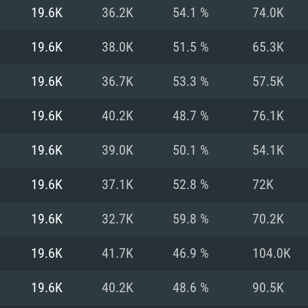
19.6K
36.2K
54.1 %
74.0K
Recomendad
Recomendad
Recomendad
19.6K
38.0K
51.5 %
65.3K
19.6K
36.7K
53.3 %
57.5K
64 bit)
ur 11.0 ou versão
es mais modernas
Sistema Operativo
Sistema Operativo
Sistema Operativo
mais recente
19.6K
40.2K
48.7 %
76.1K
Processador: Intel
Processador: Intel
nimo (Intel Xeon
superior
Processador: Core
19.6K
39.0K
50.1 %
54.1K
Memória: 16 GB
19.6K
37.1K
52.8 %
72K
Memória: 16 GB o
Memória: 8 GB
tX 11: AMD Radeon
Placa Gráfica: NV
19.6K
32.7K
59.8 %
70.2K
. Resolução
s drivers mais
Placa Gráfica: Pla
Placa Gráfica: Ra
recentes (não mai
 (Mac),
/ equivalentes
Nvidia GeForce 10
suporte Metal.
AMD (Radeon RX 5
19.6K
41.7K
46.9 %
104.0K
Mac. Resolução
tes com suporte
ou superior
recentes (não ma
.
Network: Internet 
porte Metal.
Resolução mínima
Vulkan.
19.6K
40.2K
48.6 %
90.5K
Network: Internet 