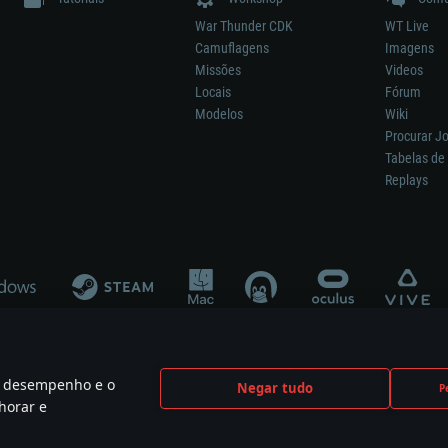
War Thunder CDK
WT Live
Camuflagens
Imagens
Missões
Videos
Locais
Fórum
Modelos
Wiki
Procurar J
Tabelas de 
Replays
 o desempenho e o
Negar tudo
P
ão significa participação no desenvolvimento, patrocínio ou aval do respetivo co
horar e
mes are the property of their respective owners.
Política de Privacidade