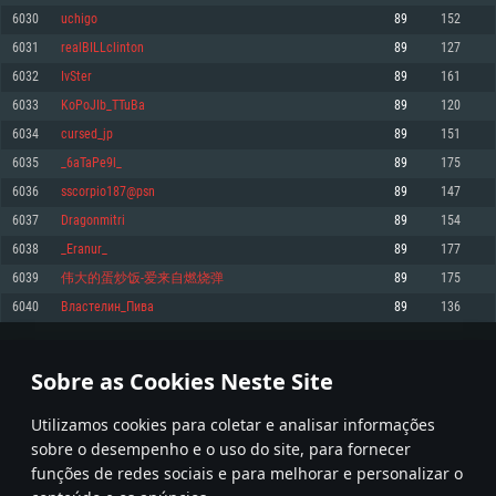
6030
uchigo
89
152
Memória: 4GB
Memória: 6 GB
Memória: 4 GB
6031
realBILLclinton
89
127
Placa Gráfica: Placa com DirectX 11: AMD Radeon 77XX / NVIDIA GeForce
Placa Gráfica: Intel Iris Pro 5200 (Mac), equivalentes AMD/Nvidia para Mac.
Placa Gráfica: NVIDIA 660 com os drivers mais recentes (não mais de 6
GTX 660. Resolução mínima suportada: 720p
Resolução mínima suportada: 720p com suporte Metal.
meses) / equivalentes AMD com os drivers mais recentes com suporte
6032
IvSter
89
161
Vulkan (não mais de 6 meses); Resolução mínima suportada: 720p.
Network: Internet de banda larga.
Network: Internet de banda larga.
6033
KoPoJIb_TTuBa
89
120
Network: Internet de banda larga.
Disco: 23,1 GB
Disco: 21,5 GB
6034
cursed_jp
89
151
Disco: 21,5 GB
6035
_6aTaPe9l_
89
175
Recomendado
Recomendado
Recomendado
6036
sscorpio187@psn
89
147
Sistema Operativo: Windows 10/11 (64 bit)
Sistema Operativo: Mac OS Big Sur 11.0 ou versão mais recente
Sistema Operativo: Ubuntu 20.04 64bit
6037
Dragonmitri
89
154
Processador: Intel Core i5, Ryzen 5 3600 ou superior
Processador: Core i7 (Intel Xeon não suportado)
6038
_Eranur_
89
177
Processador: Intel Core i7
Memória: 16 GB ou mais
Memória: 8 GB
6039
伟大的蛋炒饭-爱来自燃烧弹
89
175
Memória: 16 GB
Placa Gráfica: Placa com DirectX 11 ou superior; Nvidia GeForce 1060 ou
Placa Gráfica: Radeon Vega II ou superior com suporte Metal.
6040
Властелин_Пива
89
136
superior, Radeon RX 570 ou superior
Placa Gráfica: NVIDIA 1060 com os drivers mais recentes (não mais de 6
Network: Internet de banda larga.
meses) / equivalentes AMD (Radeon RX 570) com os drivers mais recentes
Network: Internet de banda larga.
(não mais de 6 meses) com suporte Vulkan.
Disco: 60,2 GB
301
302
303
402
Disco: 75,9 GB
Network: Internet de banda larga.
Sobre as Cookies Neste Site
Disco: 60,2 GB
* Tabela atualiza uma vez por dia
Utilizamos cookies para coletar e analisar informações
sobre o desempenho e o uso do site, para fornecer
funções de redes sociais e para melhorar e personalizar o