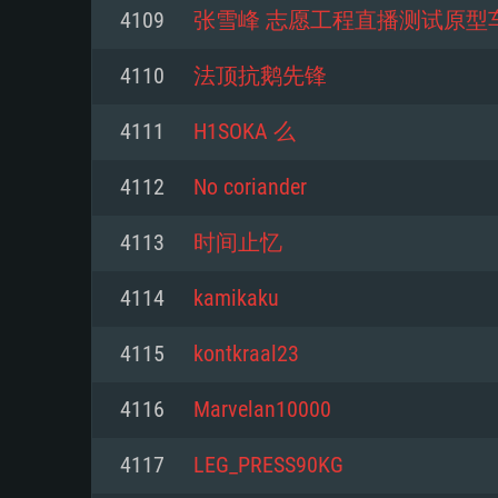
4109
张雪峰 志愿工程直播测试原型
Mínimo
Mínimo
Mínimo
4110
法顶抗鹅先锋
4111
H1SOKA 么
Sistema Operativo: Windows 10 (
Sistema Operativo: Mac OS Big S
Sistema Operativo: Distribuiçõ
mais recente
do Linux de 64bit
4112
No coriander
Processador: Dual-Core 2.2 GHz
Processador: Core i5 2.2GHz mí
Processador: Dual-Core 2.4 GHz
4113
时间止忆
Memória: 4GB
não suportado)
4114
kamikaku
Memória: 4 GB
Placa Gráfica: Placa com Direc
Memória: 6 GB
4115
kontkraal23
77XX / NVIDIA GeForce GTX 660
Placa Gráfica: NVIDIA 660 com o
mínima suportada: 720p
Placa Gráfica: Intel Iris Pro 5200
recentes (não mais de 6 meses) 
4116
Marvelan10000
equivalentes AMD/Nvidia para 
AMD com os drivers mais recen
Network: Internet de banda larga
mínima suportada: 720p com su
Vulkan (não mais de 6 meses); 
4117
LEG_PRESS90KG