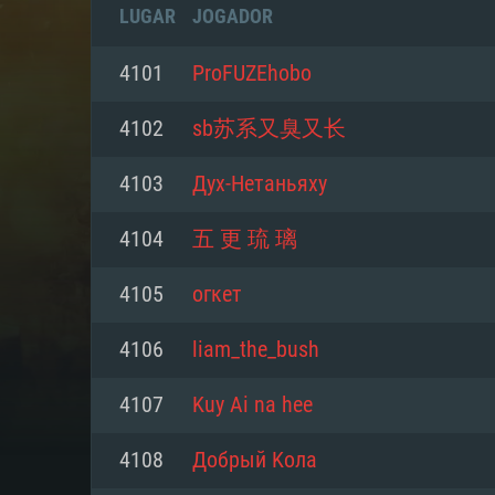
LUGAR
JOGADOR
4101
ProFUZEhobo
4102
sb苏系又臭又长
4103
Дух-Нетаньяху
4104
五 更 琉 璃
4105
огкет
4106
liam_the_bush
REQUE
4107
Kuy Ai na hee
4108
Дoбрый Koлa
PC