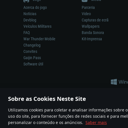
Acerca do jogo
Parceria
Notícias
Video
Devblog
Capturas de ecrã
Veículos Militares
Wallpapers
FAQ
Banda Sonora
War Thunder Mobile
Kit-Imprensa
Changelog
Convites
Gaijin Pass
Software útil
Sobre as Cookies Neste Site
Utilizamos cookies para coletar e analisar informações sobre
A reprodução de qualquer sistema de armas ou veículo neste jogo n
uso do site, para fornecer funções de redes sociais e para mel
© 2011—2026 Gaijin Games Kft. All trademarks, logos and brand na
personalizar o conteúdo e os anúncios.
Saber mais
Termos e condições
Termos de Serviço