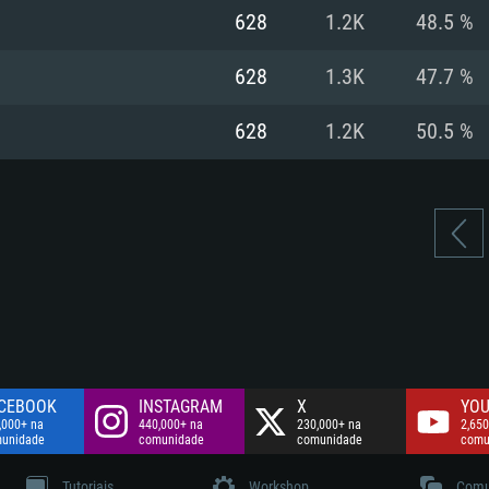
Disco: 60,2 GB
628
1.2K
48.5 %
.
Network: Internet 
Disco: 75,9 GB
.
628
1.3K
47.7 %
Disco: 60,2 GB
628
1.2K
50.5 %
CEBOOK
INSTAGRAM
X
YOU
,000+ na
440,000+ na
230,000+ na
2,650
unidade
comunidade
comunidade
comu
Tutoriais
Workshop
Comu