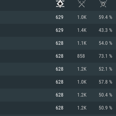
629
1.0K
59.4 %
629
1.4K
43.3 %
628
1.1K
54.0 %
628
858
73.1 %
628
1.2K
52.1 %
628
1.0K
57.8 %
RIMENTOS DE S
628
1.2K
50.4 %
628
1.2K
50.9 %
MAC