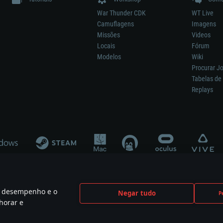
War Thunder CDK
WT Live
Camuflagens
Imagens
Missões
Videos
Locais
Fórum
Modelos
Wiki
Procurar J
Tabelas de 
Replays
 o desempenho e o
Negar tudo
P
ão significa participação no desenvolvimento, patrocínio ou aval do respetivo co
horar e
mes are the property of their respective owners.
Política de Privacidade