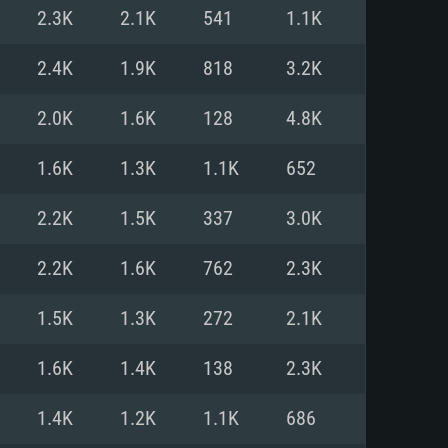
2.3K
2.1K
541
1.1K
o
o
o
2.4K
1.9K
818
3.2K
2.0K
1.6K
128
4.8K
: Windows 10/11 (64 bit)
: Mac OS Big Sur 11.0 ou versão
: Ubuntu 20.04 64bit
1.6K
1.3K
1.1K
652
 Core i5, Ryzen 5 3600 ou
 Core i7
 i7 (Intel Xeon não suportado)
2.2K
1.5K
337
3.0K
2.2K
1.6K
762
2.3K
u mais
IDIA 1060 com os drivers mais
1.5K
1.3K
272
2.1K
ca com DirectX 11 ou superior;
deon Vega II ou superior com
s de 6 meses) / equivalentes
60 ou superior, Radeon RX 570
70) com os drivers mais
1.6K
1.4K
138
2.3K
is de 6 meses) com suporte
de banda larga.
1.4K
1.2K
1.1K
686
de banda larga.