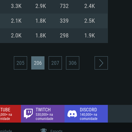
3.3K
2.9K
732
2.4K
de banda larga.
2.1K
1.8K
339
2.5K
2.0K
1.8K
298
1.9K
205
206
207
306
TUBE
TWITCH
DISCORD
,000+ na
530,000+ na
140,000+ na
nidade
comunidade
comunidade
nidade
Esports