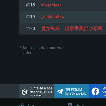
suportada: 720p.
Disco: 23,1 GB
4118
MaxxMaxx
Network: Internet de banda larga
Network: Internet de banda larga
4119
_5ukn9o8kw
Disco: 21,5 GB
Disco: 21,5 GB
4120
魔女島第一狙擊手黑部奈葉香
* Tabela atualiza uma vez
por dia
Junte-se a nós
FA
TELEGRAM
Mais de 95,000,000
720
Nova Comunidade
jogadores
com
Jogo
Média