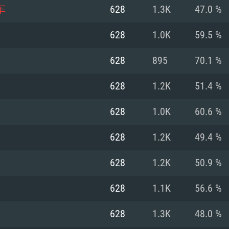
车
628
1.3K
47.0 %
Recomendad
Recomendad
Recomendad
628
1.0K
59.5 %
628
895
70.1 %
64 bit)
ur 11.0 ou versão
es mais modernas
Sistema Operativo
Sistema Operativo
Sistema Operativo
mais recente
628
1.2K
51.4 %
Processador: Intel
Processador: Intel
nimo (Intel Xeon
superior
Processador: Core
628
1.0K
60.6 %
Memória: 16 GB
628
1.2K
49.4 %
Memória: 16 GB o
Memória: 8 GB
tX 11: AMD Radeon
Placa Gráfica: NV
628
1.2K
50.9 %
. Resolução
s drivers mais
Placa Gráfica: Pla
Placa Gráfica: Ra
recentes (não mai
 (Mac),
/ equivalentes
Nvidia GeForce 10
suporte Metal.
AMD (Radeon RX 5
628
1.1K
56.6 %
Mac. Resolução
tes com suporte
ou superior
recentes (não ma
.
Network: Internet 
porte Metal.
Resolução mínima
Vulkan.
628
1.3K
48.0 %
Network: Internet 