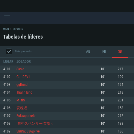
MAIN
ESPORTS
Tabelas de líderes
AB
RB
SB
Mês passado
LUGAR
JOGADOR
4101
Sasio
101
217
4102
GULDEVIL
101
199
REQUERIMENTOS DE SISTEMA
4103
ggBond
101
124
4104
ThanhTung
101
218
PC
MAC
4105
M1tiS
101
201
Linux
4106
安魂谣
101
158
Mínimo
Mínimo
Mínimo
4107
Rokkaperkele
101
212
Sistema Operativo: Windows 10 (64 bit)
Sistema Operativo: Mac OS Big Sur 11.0 ou versão mais recente
Sistema Operativo: Distribuições mais modernas do Linux de 64bit
4108
澤村-スペンサー-英梨々
101
138
4109
Shura3336@live
101
186
Processador: Dual-Core 2.2 GHz
Processador: Core i5 2.2GHz mínimo (Intel Xeon não suportado)
Processador: Dual-Core 2.4 GHz