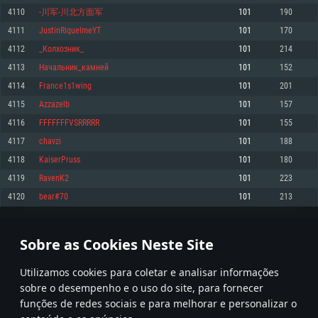
4110
-川军-川北方面军
101
190
Memória: 4GB
Memória: 6 GB
Memória: 4 GB
4111
JustinRiquelmeYT
101
170
Placa Gráfica: Placa com DirectX 11: AMD Radeon 77XX / NVIDIA GeForce
Placa Gráfica: Intel Iris Pro 5200 (Mac), equivalentes AMD/Nvidia para Mac.
Placa Gráfica: NVIDIA 660 com os drivers mais recentes (não mais de 6
GTX 660. Resolução mínima suportada: 720p
Resolução mínima suportada: 720p com suporte Metal.
meses) / equivalentes AMD com os drivers mais recentes com suporte
4112
_Колхозник_
101
214
Vulkan (não mais de 6 meses); Resolução mínima suportada: 720p.
Network: Internet de banda larga.
Network: Internet de banda larga.
4113
Начальник_камней
101
152
Network: Internet de banda larga.
Disco: 23,1 GB
Disco: 21,5 GB
4114
France1s1wing
101
201
Disco: 21,5 GB
4115
Azzazelb
101
157
Recomendado
Recomendado
Recomendado
4116
FFFFFFFVSRRRRR
101
155
Sistema Operativo: Windows 10/11 (64 bit)
Sistema Operativo: Mac OS Big Sur 11.0 ou versão mais recente
Sistema Operativo: Ubuntu 20.04 64bit
4117
chavzi
101
188
Processador: Intel Core i5, Ryzen 5 3600 ou superior
Processador: Core i7 (Intel Xeon não suportado)
4118
KaiserPruss
101
180
Processador: Intel Core i7
Memória: 16 GB ou mais
Memória: 8 GB
4119
RavenK2
101
223
Memória: 16 GB
Placa Gráfica: Placa com DirectX 11 ou superior; Nvidia GeForce 1060 ou
Placa Gráfica: Radeon Vega II ou superior com suporte Metal.
4120
bear#70
101
213
superior, Radeon RX 570 ou superior
Placa Gráfica: NVIDIA 1060 com os drivers mais recentes (não mais de 6
Network: Internet de banda larga.
meses) / equivalentes AMD (Radeon RX 570) com os drivers mais recentes
Network: Internet de banda larga.
(não mais de 6 meses) com suporte Vulkan.
Disco: 60,2 GB
205
206
207
306
Disco: 75,9 GB
Network: Internet de banda larga.
Sobre as Cookies Neste Site
Disco: 60,2 GB
* Tabela atualiza uma vez por dia
Utilizamos cookies para coletar e analisar informações
sobre o desempenho e o uso do site, para fornecer
funções de redes sociais e para melhorar e personalizar o