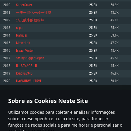
2010
SuperSaker
25.3K
50.9K
Memória: 4GB
Memória: 6 GB
Memória: 4 GB
2011
一步一罪化一步一莲华
25.3K
43.7K
Placa Gráfica: Placa com DirectX 11: AMD Radeon 77XX / NVIDIA GeForce
Placa Gráfica: Intel Iris Pro 5200 (Mac), equivalentes AMD/Nvidia para Mac.
Placa Gráfica: NVIDIA 660 com os drivers mais recentes (não mais de 6
GTX 660. Resolução mínima suportada: 720p
Resolução mínima suportada: 720p com suporte Metal.
meses) / equivalentes AMD com os drivers mais recentes com suporte
2012
鸡儿贼小的蔡徐坤
25.3K
45.9K
Vulkan (não mais de 6 meses); Resolução mínima suportada: 720p.
Network: Internet de banda larga.
Network: Internet de banda larga.
2013
s_pqr
25.3K
55.4K
Network: Internet de banda larga.
Disco: 23,1 GB
Disco: 21,5 GB
2014
Narguss
25.3K
53.6K
Disco: 21,5 GB
2015
MaveriicK
25.3K
47.7K
Recomendado
Recomendado
Recomendado
2016
Isaac_Victor
25.3K
48.4K
Sistema Operativo: Windows 10/11 (64 bit)
Sistema Operativo: Mac OS Big Sur 11.0 ou versão mais recente
Sistema Operativo: Ubuntu 20.04 64bit
2017
satiny-rugger6@psn
25.3K
45.5K
Processador: Intel Core i5, Ryzen 5 3600 ou superior
Processador: Core i7 (Intel Xeon não suportado)
2018
II__SAVAGE__II
25.3K
45.4K
Processador: Intel Core i7
Memória: 16 GB ou mais
Memória: 8 GB
2019
kyngkav345
25.3K
46.8K
Memória: 16 GB
Placa Gráfica: Placa com DirectX 11 ou superior; Nvidia GeForce 1060 ou
Placa Gráfica: Radeon Vega II ou superior com suporte Metal.
2020
HAVGUNWILLTRVL
25.3K
50.0K
superior, Radeon RX 570 ou superior
Placa Gráfica: NVIDIA 1060 com os drivers mais recentes (não mais de 6
Network: Internet de banda larga.
meses) / equivalentes AMD (Radeon RX 570) com os drivers mais recentes
Network: Internet de banda larga.
(não mais de 6 meses) com suporte Vulkan.
Disco: 60,2 GB
100
101
102
201
Disco: 75,9 GB
Network: Internet de banda larga.
Sobre as Cookies Neste Site
Disco: 60,2 GB
* Tabela atualiza uma vez por dia
Utilizamos cookies para coletar e analisar informações
sobre o desempenho e o uso do site, para fornecer
funções de redes sociais e para melhorar e personalizar o