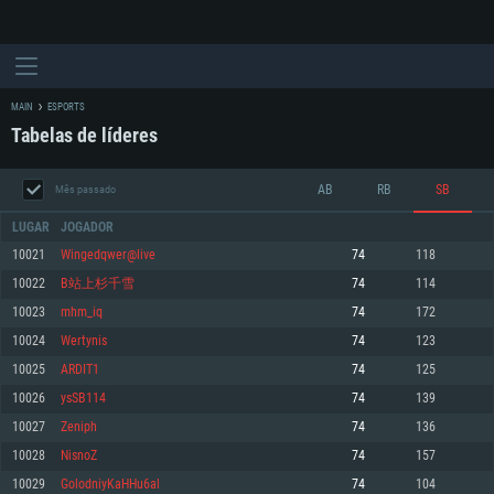
MAIN
ESPORTS
Tabelas de líderes
AB
RB
SB
Mês passado
LUGAR
JOGADOR
10021
Wingedqwer@live
74
118
10022
B站上杉千雪
74
114
REQUERIMENTOS DE SISTEMA
10023
mhm_iq
74
172
10024
Wertynis
74
123
PC
MAC
10025
ARDIT1
74
125
Linux
10026
ysSB114
74
139
Mínimo
Mínimo
Mínimo
10027
Zeniph
74
136
Sistema Operativo: Windows 10 (64 bit)
Sistema Operativo: Mac OS Big Sur 11.0 ou versão mais recente
Sistema Operativo: Distribuições mais modernas do Linux de 64bit
10028
NisnoZ
74
157
10029
GolodniyKaHHu6al
74
104
Processador: Dual-Core 2.2 GHz
Processador: Core i5 2.2GHz mínimo (Intel Xeon não suportado)
Processador: Dual-Core 2.4 GHz