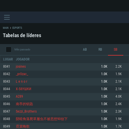
MAIN
ESPORTS
Tabelas de líderes
AB
RB
SB
Mês passado
LUGAR
JOGADOR
8041
josines
1.0K
2.2K
8042
_pr0zac_
1.0K
1.9K
REQUERIMENTOS DE SISTEMA
8043
L e n o r
1.0K
2.1K
8044
Х-58УШКИ
1.0K
2.1K
PC
MAC
8045
A289
1.0K
4.0K
Linux
8046
南亭的钥匙
1.0K
2.4K
Mínimo
Mínimo
Mínimo
8047
Sezzi_Brothers
1.0K
2.3K
Sistema Operativo: Windows 10 (64 bit)
Sistema Operativo: Mac OS Big Sur 11.0 ou versão mais recente
Sistema Operativo: Distribuições mais modernas do Linux de 64bit
8048
阴暗角落爬草履虫不被思想90创下
1.0K
1.9K
8049
霓裳晚歌
1.0K
1.7K
Processador: Dual-Core 2.2 GHz
Processador: Core i5 2.2GHz mínimo (Intel Xeon não suportado)
Processador: Dual-Core 2.4 GHz