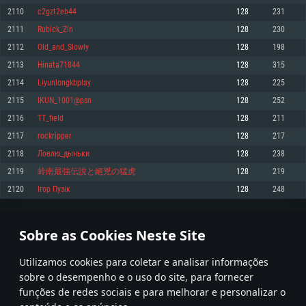
2110
c2gzt2eb44
128
231
Memória: 4GB
Memória: 6 GB
Memória: 4 GB
2111
Rubick_Zin
128
230
Placa Gráfica: Placa com DirectX 11: AMD Radeon 77XX / NVIDIA GeForce
Placa Gráfica: Intel Iris Pro 5200 (Mac), equivalentes AMD/Nvidia para Mac.
Placa Gráfica: NVIDIA 660 com os drivers mais recentes (não mais de 6
GTX 660. Resolução mínima suportada: 720p
Resolução mínima suportada: 720p com suporte Metal.
meses) / equivalentes AMD com os drivers mais recentes com suporte
2112
Old_and_Slowly
128
198
Vulkan (não mais de 6 meses); Resolução mínima suportada: 720p.
Network: Internet de banda larga.
Network: Internet de banda larga.
2113
Hinata71844
128
315
Network: Internet de banda larga.
Disco: 23,1 GB
Disco: 21,5 GB
2114
Liyunlongkbplay
128
225
Disco: 21,5 GB
2115
IKUN_1001@psn
128
252
Recomendado
Recomendado
Recomendado
2116
TT_fieId
128
211
Sistema Operativo: Windows 10/11 (64 bit)
Sistema Operativo: Mac OS Big Sur 11.0 ou versão mais recente
Sistema Operativo: Ubuntu 20.04 64bit
2117
rockripper
128
217
Processador: Intel Core i5, Ryzen 5 3600 ou superior
Processador: Core i7 (Intel Xeon não suportado)
2118
Ловлю_дыньки
128
238
Processador: Intel Core i7
Memória: 16 GB ou mais
Memória: 8 GB
2119
岭南最強伝說と絕兇の猛虎
128
219
Memória: 16 GB
Placa Gráfica: Placa com DirectX 11 ou superior; Nvidia GeForce 1060 ou
Placa Gráfica: Radeon Vega II ou superior com suporte Metal.
2120
Ігор Пузік
128
248
superior, Radeon RX 570 ou superior
Placa Gráfica: NVIDIA 1060 com os drivers mais recentes (não mais de 6
Network: Internet de banda larga.
meses) / equivalentes AMD (Radeon RX 570) com os drivers mais recentes
Network: Internet de banda larga.
(não mais de 6 meses) com suporte Vulkan.
Disco: 60,2 GB
105
106
107
206
Disco: 75,9 GB
Network: Internet de banda larga.
Sobre as Cookies Neste Site
Disco: 60,2 GB
* Tabela atualiza uma vez por dia
Utilizamos cookies para coletar e analisar informações
sobre o desempenho e o uso do site, para fornecer
funções de redes sociais e para melhorar e personalizar o