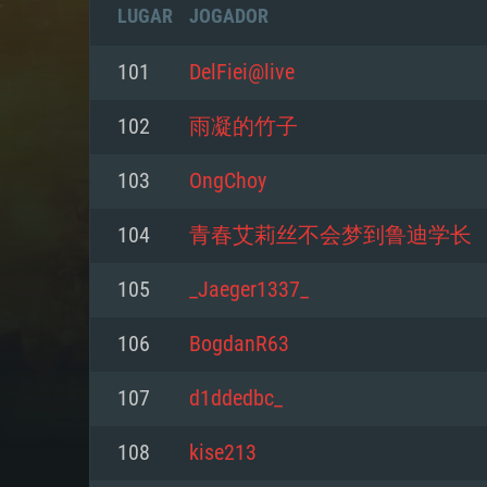
LUGAR
JOGADOR
101
DelFiei@live
102
雨凝的竹子
103
OngChoy
104
青春艾莉丝不会梦到鲁迪学长
105
_Jaeger1337_
106
BogdanR63
REQUE
107
d1ddedbc_
108
kise213
PC