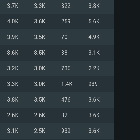
3.7K
3.3K
322
3.8K
o
o
o
4.0K
3.6K
259
5.6K
3.9K
3.5K
70
4.9K
: Windows 10/11 (64 bit)
: Mac OS Big Sur 11.0 ou versão
: Ubuntu 20.04 64bit
3.6K
3.5K
38
3.1K
 Core i5, Ryzen 5 3600 ou
 Core i7
 i7 (Intel Xeon não suportado)
3.2K
3.0K
736
2.2K
3.3K
3.0K
1.4K
939
u mais
IDIA 1060 com os drivers mais
3.8K
3.5K
476
3.6K
ca com DirectX 11 ou superior;
deon Vega II ou superior com
s de 6 meses) / equivalentes
60 ou superior, Radeon RX 570
70) com os drivers mais
2.6K
2.6K
32
3.6K
is de 6 meses) com suporte
de banda larga.
3.1K
2.5K
939
3.6K
de banda larga.