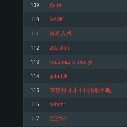
109
Дыm
Mínimo
Mínimo
Mínimo
110
S-ASK
111
校不入将
Sistema Operativo: Windows 10 (
Sistema Operativo: Mac OS Big S
Sistema Operativo: Distribuiçõ
mais recente
do Linux de 64bit
112
262 plan
Processador: Dual-Core 2.2 GHz
Processador: Core i5 2.2GHz mí
Processador: Dual-Core 2.4 GHz
113
Товарищ Гнилозуб
Memória: 4GB
não suportado)
114
gabrilck
Memória: 4 GB
Placa Gráfica: Placa com Direc
Memória: 6 GB
115
黍黍我呀才不怕俄联邦呢
77XX / NVIDIA GeForce GTX 660
Placa Gráfica: NVIDIA 660 com o
mínima suportada: 720p
Placa Gráfica: Intel Iris Pro 5200
recentes (não mais de 6 meses) 
116
babobr
equivalentes AMD/Nvidia para 
AMD com os drivers mais recen
Network: Internet de banda larga
mínima suportada: 720p com su
Vulkan (não mais de 6 meses); 
117
ZZZ#87