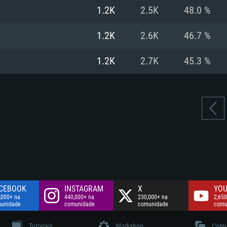
Disco: 60,2 GB
1.2K
2.5K
48.0 %
.
Network: Internet 
Disco: 75,9 GB
.
1.2K
2.6K
46.7 %
Disco: 60,2 GB
1.2K
2.7K
45.3 %
CEBOOK
INSTAGRAM
X
YOU
,000+ na
440,000+ na
230,000+ na
2,650
unidade
comunidade
comunidade
comu
Tutoriais
Workshop
Comu