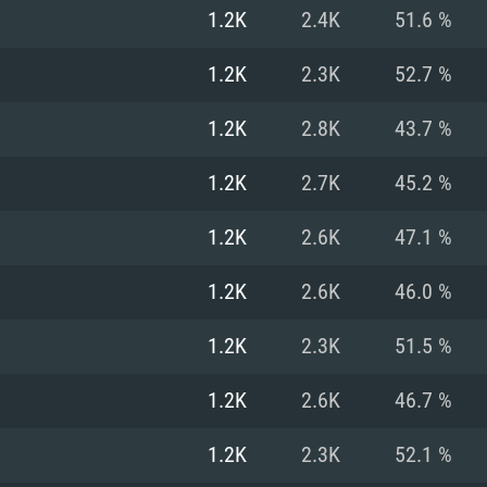
1.2K
2.4K
51.6 %
Recomendad
Recomendad
Recomendad
1.2K
2.3K
52.7 %
1.2K
2.8K
43.7 %
64 bit)
ur 11.0 ou versão
es mais modernas
Sistema Operativo
Sistema Operativo
Sistema Operativo
mais recente
1.2K
2.7K
45.2 %
Processador: Intel
Processador: Intel
nimo (Intel Xeon
superior
Processador: Core
1.2K
2.6K
47.1 %
Memória: 16 GB
1.2K
2.6K
46.0 %
Memória: 16 GB o
Memória: 8 GB
tX 11: AMD Radeon
Placa Gráfica: NV
1.2K
2.3K
51.5 %
. Resolução
s drivers mais
Placa Gráfica: Pla
Placa Gráfica: Ra
recentes (não mai
 (Mac),
/ equivalentes
Nvidia GeForce 10
suporte Metal.
AMD (Radeon RX 5
1.2K
2.6K
46.7 %
Mac. Resolução
tes com suporte
ou superior
recentes (não ma
.
Network: Internet 
porte Metal.
Resolução mínima
Vulkan.
1.2K
2.3K
52.1 %
Network: Internet 