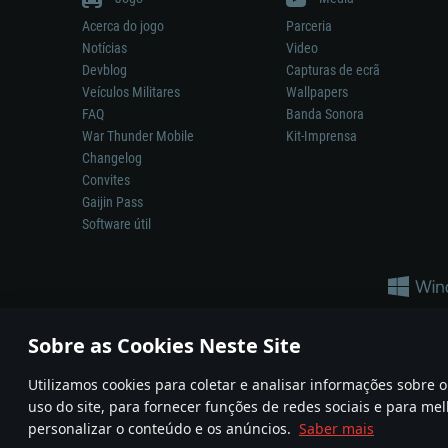
Acerca do jogo
Parceria
Notícias
Video
Devblog
Capturas de ecrã
Veículos Militares
Wallpapers
FAQ
Banda Sonora
War Thunder Mobile
Kit-Imprensa
Changelog
Convites
Gaijin Pass
Software útil
Sobre as Cookies Neste Site
Utilizamos cookies para coletar e analisar informações sobre
A reprodução de qualquer sistema de armas ou veículo neste jogo n
uso do site, para fornecer funções de redes sociais e para mel
© 2011—2026 Gaijin Games Kft. All trademarks, logos and brand na
personalizar o conteúdo e os anúncios.
Saber mais
Termos e condições
Termos de Serviço