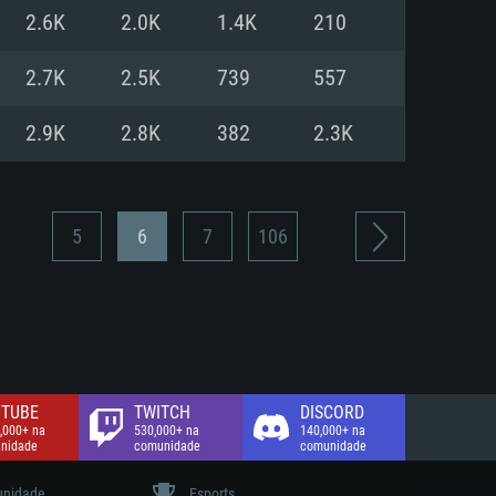
2.6K
2.0K
1.4K
210
de banda larga.
2.7K
2.5K
739
557
2.9K
2.8K
382
2.3K
5
6
7
106
TUBE
TWITCH
DISCORD
,000+ na
530,000+ na
140,000+ na
nidade
comunidade
comunidade
nidade
Esports