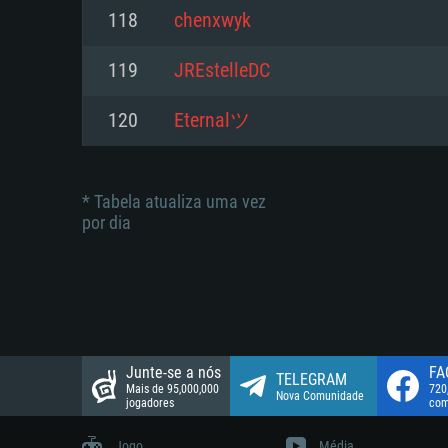
suportada: 720p.
Disco: 23,1 GB
118
chenxwyk
Network: Internet de banda larga
Network: Internet de banda larga
119
JREstelleDC
Disco: 21,5 GB
Disco: 21,5 GB
120
Eternalツ
* Tabela atualiza uma vez
por dia
Junte-se a nós
FA
TELEGRAM
Mais de 95,000,000
720
Nova Comunidade
jogadores
com
Jogo
Média