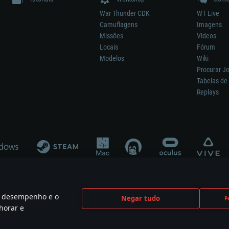
War Thunder CDK
WT Live
Camuflagens
Imagens
Missões
Videos
Locais
Fórum
Modelos
Wiki
Procurar J
Tabelas de 
Replays
 o desempenho e o
Negar tudo
P
ão significa participação no desenvolvimento, patrocínio ou aval do respetivo co
horar e
mes are the property of their respective owners.
Política de Privacidade