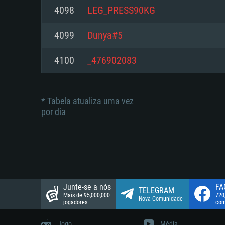
suportada: 720p.
Disco: 23,1 GB
4098
LEG_PRESS90KG
Network: Internet de banda larga
Network: Internet de banda larga
4099
Dunya#5
Disco: 21,5 GB
Disco: 21,5 GB
4100
_476902083
* Tabela atualiza uma vez
por dia
Junte-se a nós
FA
TELEGRAM
Mais de 95,000,000
720
Nova Comunidade
jogadores
com
Jogo
Média