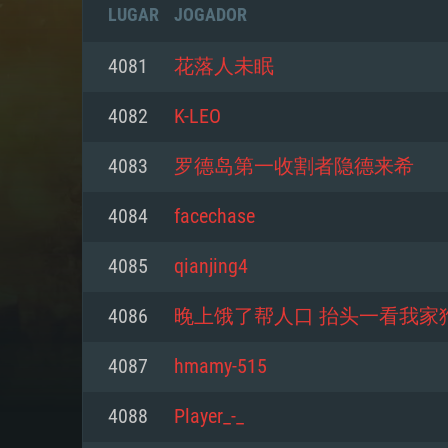
LUGAR
JOGADOR
4081
花落人未眠
4082
K-LEO
4083
罗德岛第一收割者隐德来希
4084
facechase
4085
qianjing4
4086
晚上饿了帮人口 抬头一看我家
REQUE
4087
hmamy-515
4088
Player_-_
PC