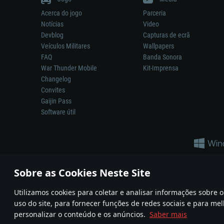
Acerca do jogo
Parceria
Notícias
Video
Devblog
Capturas de ecrã
Veículos Militares
Wallpapers
FAQ
Banda Sonora
War Thunder Mobile
Kit-Imprensa
Changelog
Convites
Gaijin Pass
Software útil
Sobre as Cookies Neste Site
Utilizamos cookies para coletar e analisar informações sobre
A reprodução de qualquer sistema de armas ou veículo neste jogo n
uso do site, para fornecer funções de redes sociais e para mel
© 2011—2026 Gaijin Games Kft. All trademarks, logos and brand na
personalizar o conteúdo e os anúncios.
Saber mais
Termos e condições
Termos de Serviço