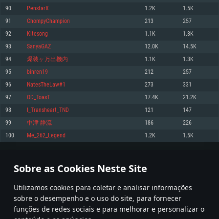
90
PenstarX
1.2K
1.5K
Memória: 4GB
Memória: 6 GB
Memória: 4 GB
91
ChompyChampion
213
257
Placa Gráfica: Placa com DirectX 11: AMD Radeon 77XX / NVIDIA GeForce
Placa Gráfica: Intel Iris Pro 5200 (Mac), equivalentes AMD/Nvidia para Mac.
Placa Gráfica: NVIDIA 660 com os drivers mais recentes (não mais de 6
GTX 660. Resolução mínima suportada: 720p
Resolução mínima suportada: 720p com suporte Metal.
meses) / equivalentes AMD com os drivers mais recentes com suporte
92
Kitesong
1.1K
1.3K
Vulkan (não mais de 6 meses); Resolução mínima suportada: 720p.
Network: Internet de banda larga.
Network: Internet de banda larga.
93
SanyaGAZ
12.0K
14.5K
Network: Internet de banda larga.
Disco: 23,1 GB
Disco: 21,5 GB
94
爆装ヶ万出機内
1.1K
1.3K
Disco: 21,5 GB
95
binren19
212
257
Recomendado
Recomendado
Recomendado
96
NatesTheLaw#1
273
331
Sistema Operativo: Windows 10/11 (64 bit)
Sistema Operativo: Mac OS Big Sur 11.0 ou versão mais recente
Sistema Operativo: Ubuntu 20.04 64bit
97
OD_ToasT
17.4K
21.2K
Processador: Intel Core i5, Ryzen 5 3600 ou superior
Processador: Core i7 (Intel Xeon não suportado)
98
I_Transheart_TND
121
147
Processador: Intel Core i7
Memória: 16 GB ou mais
Memória: 8 GB
99
中津 静流
186
226
Memória: 16 GB
Placa Gráfica: Placa com DirectX 11 ou superior; Nvidia GeForce 1060 ou
Placa Gráfica: Radeon Vega II ou superior com suporte Metal.
100
Me_262_Legend
1.2K
1.5K
superior, Radeon RX 570 ou superior
Placa Gráfica: NVIDIA 1060 com os drivers mais recentes (não mais de 6
Network: Internet de banda larga.
meses) / equivalentes AMD (Radeon RX 570) com os drivers mais recentes
Network: Internet de banda larga.
(não mais de 6 meses) com suporte Vulkan.
Disco: 60,2 GB
4
5
6
105
Disco: 75,9 GB
Network: Internet de banda larga.
Sobre as Cookies Neste Site
Disco: 60,2 GB
* Tabela atualiza uma vez por dia
Utilizamos cookies para coletar e analisar informações
sobre o desempenho e o uso do site, para fornecer
funções de redes sociais e para melhorar e personalizar o