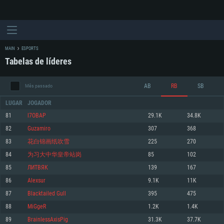
MAIN
ESPORTS
Tabelas de líderes
AB
RB
SB
Mês passado
LUGAR
JOGADOR
81
l7OBAP
29.1K
34.8K
82
Guzamiro
307
368
REQUERIMENTOS DE SISTEMA
83
花白锦画纸吹雪
225
270
84
为习大中华皇帝站岗
85
102
PC
MAC
85
ЛИТВЯК
139
167
Linux
86
Alexsur
9.1K
11K
Mínimo
Mínimo
Mínimo
87
Blacktailed Gull
395
475
Sistema Operativo: Windows 10 (64 bit)
Sistema Operativo: Mac OS Big Sur 11.0 ou versão mais recente
Sistema Operativo: Distribuições mais modernas do Linux de 64bit
88
MiGgeR
1.2K
1.4K
89
BrainlessAxisPig
31.3K
37.7K
Processador: Dual-Core 2.2 GHz
Processador: Core i5 2.2GHz mínimo (Intel Xeon não suportado)
Processador: Dual-Core 2.4 GHz