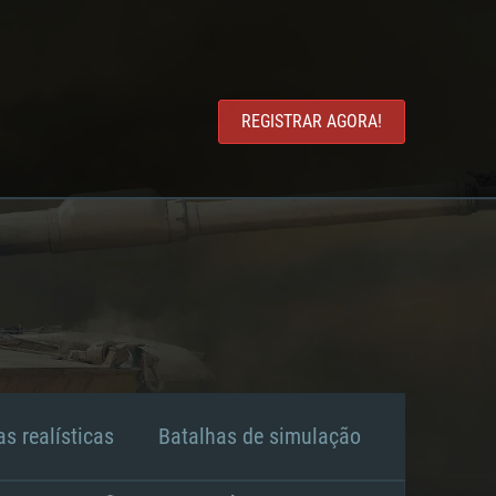
REGISTRAR AGORA!
s realísticas
Batalhas de simulação