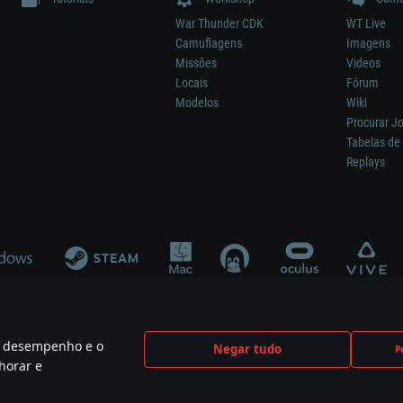
War Thunder CDK
WT Live
Camuflagens
Imagens
Missões
Videos
Locais
Fórum
Modelos
Wiki
Procurar J
Tabelas de 
Replays
 o desempenho e o
Negar tudo
P
ão significa participação no desenvolvimento, patrocínio ou aval do respetivo co
horar e
mes are the property of their respective owners.
Política de Privacidade