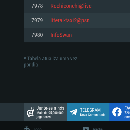
suportada: 720p.
Disco: 23,1 GB
7978
Rochiconchi@live
Network: Internet de banda larga
Network: Internet de banda larga
7979
literal-taxi2@psn
Disco: 21,5 GB
Disco: 21,5 GB
7980
InfoSwan
* Tabela atualiza uma vez
por dia
Junte-se a nós
FA
TELEGRAM
Mais de 95,000,000
720
Nova Comunidade
jogadores
com
Jogo
Média