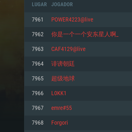
LUGAR
JOGADOR
7961
POWER4223@live
7962
你是一个一个安东星人啊_
7963
CAF4129@live
7964
诽谤朝廷
7965
超级地球
7966
L0KK1
REQUE
7967
emre#55
7968
Forgori
PC