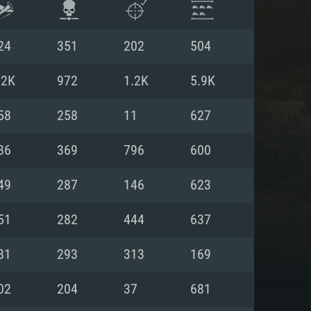
24
351
202
504
.2K
972
1.2K
5.9K
58
258
11
627
86
369
796
600
49
287
146
623
51
282
444
637
ISTEMA
81
293
313
169
02
204
37
681
Linux