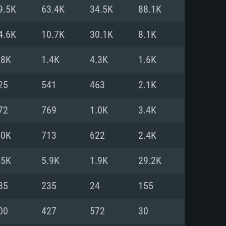
9.5K
63.4K
34.5K
88.1K
o
o
o
4.6K
10.7K
30.1K
8.1K
.8K
1.4K
4.3K
1.6K
: Windows 10/11 (64 bit)
: Mac OS Big Sur 11.0 ou versão
: Ubuntu 20.04 64bit
25
541
463
2.1K
 Core i5, Ryzen 5 3600 ou
 Core i7
 i7 (Intel Xeon não suportado)
72
769
1.0K
3.4K
.0K
713
622
2.4K
u mais
IDIA 1060 com os drivers mais
.5K
5.9K
1.9K
29.2K
ca com DirectX 11 ou superior;
deon Vega II ou superior com
s de 6 meses) / equivalentes
60 ou superior, Radeon RX 570
70) com os drivers mais
85
235
24
155
is de 6 meses) com suporte
de banda larga.
00
427
572
30
de banda larga.