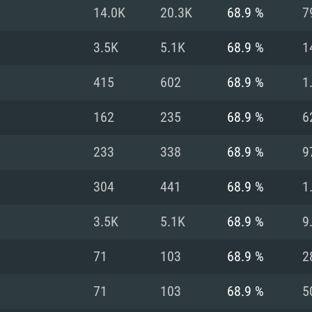
14.0K
20.3K
68.9 %
7
Recomendad
Recomendad
Recomendad
3.5K
5.1K
68.9 %
1
415
602
68.9 %
1
64 bit)
ur 11.0 ou versão
es mais modernas
Sistema Operativo
Sistema Operativo
Sistema Operativo
mais recente
162
235
68.9 %
6
Processador: Intel
Processador: Intel
nimo (Intel Xeon
superior
Processador: Core
233
338
68.9 %
9
Memória: 16 GB
304
441
68.9 %
1
Memória: 16 GB o
Memória: 8 GB
tX 11: AMD Radeon
Placa Gráfica: NV
3.5K
5.1K
68.9 %
9
. Resolução
s drivers mais
Placa Gráfica: Pla
Placa Gráfica: Ra
recentes (não mai
 (Mac),
/ equivalentes
Nvidia GeForce 10
suporte Metal.
AMD (Radeon RX 5
71
103
68.9 %
2
Mac. Resolução
tes com suporte
ou superior
recentes (não ma
.
Network: Internet 
porte Metal.
Resolução mínima
Vulkan.
71
103
68.9 %
5
Network: Internet 