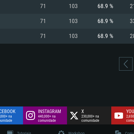
Disco: 60,2 GB
71
103
68.9 %
2
.
Network: Internet 
Disco: 75,9 GB
.
71
103
68.9 %
3
Disco: 60,2 GB
71
103
68.9 %
2
CEBOOK
INSTAGRAM
X
YOU
,000+ na
440,000+ na
230,000+ na
2,650
unidade
comunidade
comunidade
comu
Tutoriais
Workshop
Comu