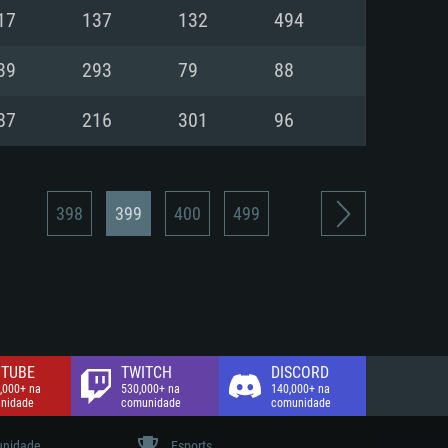
17
137
132
494
de banda larga.
39
293
79
88
87
216
301
96
398
399
400
499
TUBE
TWITCH
DISCORD
,000+ na
530,000+ na
140,000+ na
nidade
comunidade
comunidade
nidade
Esports