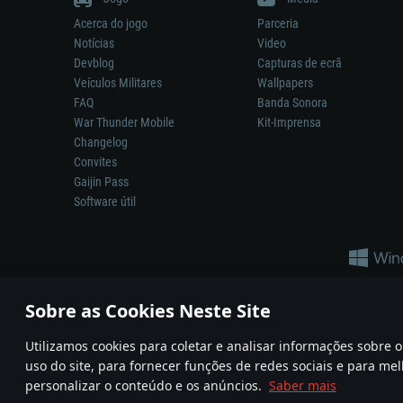
Acerca do jogo
Parceria
Notícias
Video
Devblog
Capturas de ecrã
Veículos Militares
Wallpapers
FAQ
Banda Sonora
War Thunder Mobile
Kit-Imprensa
Changelog
Convites
Gaijin Pass
Software útil
Sobre as Cookies Neste Site
Utilizamos cookies para coletar e analisar informações sobre
A reprodução de qualquer sistema de armas ou veículo neste jogo n
uso do site, para fornecer funções de redes sociais e para mel
© 2011—2026 Gaijin Games Kft. All trademarks, logos and brand na
personalizar o conteúdo e os anúncios.
Saber mais
Termos e condições
Termos de Serviço